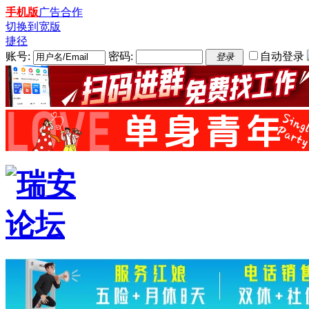
手机版
广告合作
切换到宽版
捷径
账号:
密码:
自动登录
登录