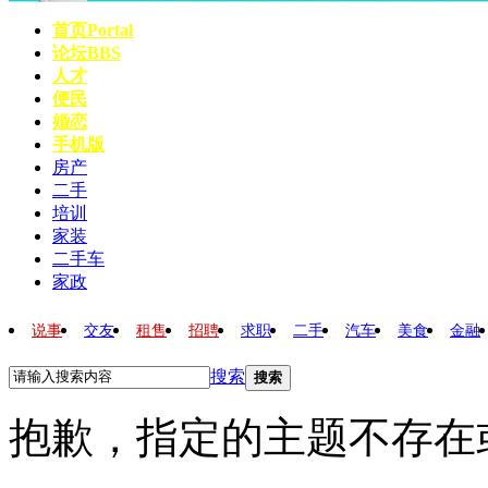
首页
Portal
论坛
BBS
人才
便民
婚恋
手机版
房产
二手
培训
家装
二手车
家政
说事
交友
租售
招聘
求职
二手
汽车
美食
金融
搜索
搜索
抱歉，指定的主题不存在