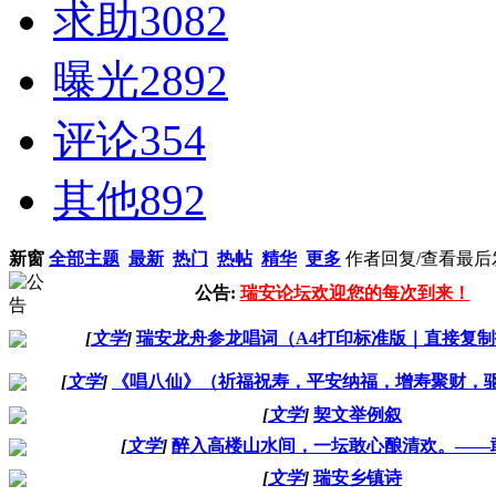
求助
3082
曝光
2892
评论
354
其他
892
新窗
全部主题
最新
热门
热帖
精华
更多
作者
回复/查看
最后
公告:
瑞安论坛欢迎您的每次到来！
[
文学
]
瑞安龙舟参龙唱词（A4打印标准版｜直接复
[
文学
]
《唱八仙》（祈福祝寿，平安纳福，增寿聚财，
[
文学
]
契文举例叙
[
文学
]
醉入高楼山水间，一坛敢心酿清欢。——
[
文学
]
瑞安乡镇诗