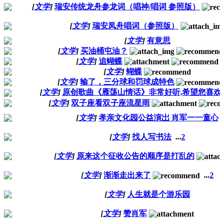
[
文学
]
瑞安传统龙舟参龙词（唱神/唱词 参照版）
[
文学
]
瑞安凤舟唱词（参照版）
[
文学
]
有意思
[
文学
]
买油桶屯油？
[
文学
]
追蝴蝶
[
文学
]
蝴蝶
[
文学
]
输了，三分球和罚球成特色
[
文学
]
原创歌曲《雁荡山情话》非常好听,希望您喜
[
文学
]
双子座看双子座流星雨
[
文学
]
孝亲文化园公益演岀 肖军一一童心
[
文学
]
找人写书法
...
2
[
文学
]
原来这个征收公告的顺序是打乱的
[
文学
]
渐渐走出来了
...
2
[
文学
]
人生就是个游乐园
[
文学
]
赞肖军