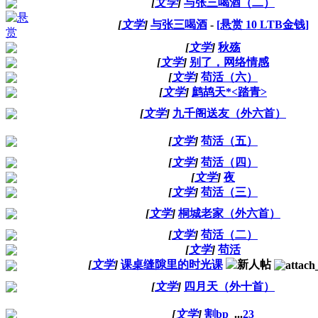
[
文学
]
与张三喝酒（二）
[
文学
]
与张三喝酒
-
[悬赏
10
LTB金钱]
[
文学
]
秋殇
[
文学
]
别了，网络情感
[
文学
]
苟活（六）
[
文学
]
鹧鸪天*<踏青>
[
文学
]
九千阁送友（外六首）
[
文学
]
苟活（五）
[
文学
]
苟活（四）
[
文学
]
夜
[
文学
]
苟活（三）
[
文学
]
桐城老家（外六首）
[
文学
]
苟活（二）
[
文学
]
苟活
[
文学
]
课桌缝隙里的时光课
[
文学
]
四月天（外十首）
[
文学
]
割bp
...
2
3