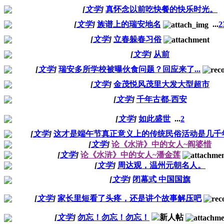
[
文学
]
真怀念以前吃快餐的快乐时光。
[
文学
]
族谱上的瑞安地名
...
2
[
文学
]
立春躲春习俗
[
文学
]
从前
[
文学
]
瑞安多所学校被曝伙食问题？回应来了...
[
文学
]
金茂悦风茂里大发大型超市
[
文学
]
千年古都-西安
[
文学
]
如此盛世
...
2
[
文学
]
这才是端午节真正意义上的传统民俗活动是几千
[
文学
]
论《水浒》中的女人~阎婆惜
[
文学
]
论《水浒》中的女人~潘金莲
[
文学
]
周达观，温州元朝名人。
[
文学
]
闭幕式 中国国旗
[
文学
]
家长里短看了头疼，还是讲个故事解压吧
[
文学
]
勿忘！勿忘！勿忘！