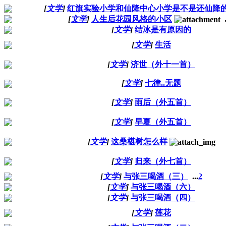
[
文学
]
红旗实验小学和仙降中心小学是不是还仙降
[
文学
]
人生后花园风格的小区
.
[
文学
]
结冰是有原因的
[
文学
]
生活
[
文学
]
济世（外十一首）
[
文学
]
七律..无题
[
文学
]
雨后（外五首）
[
文学
]
早夏（外五首）
[
文学
]
这桑椹树怎么样
[
文学
]
归来（外七首）
[
文学
]
与张三喝酒（三）
...
2
[
文学
]
与张三喝酒（六）
[
文学
]
与张三喝酒（四）
[
文学
]
莲花