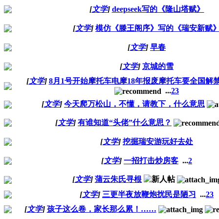
[
文学
]
deepseek写的《隆山塔赋》
[
文学
]
模仿《滕王阁序》写的《瑞安新赋
[
文学
]
早春
[
文学
]
京城的雪
[
文学
]
8月1号开始摩托车电摩18年报废摩托车要全国解
...
2
3
[
文学
]
今天爬万松山，不懂，请教下，什么意思
[
文学
]
有谁知道“头佬”什么意思？
[
文学
]
挖掘瑞安游玩好去处
[
文学
]
一招打击炒房客
...
2
[
文学
]
蒲云朱氏寻根
[
文学
]
三更半夜放鞭炮扰民是陋习
...
2
3
[
文学
]
孩子这么卷，家长那么累！……