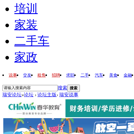
培训
家装
二手车
家政
说事
交友
租售
招聘
求职
二手
汽车
美食
金融
搜索
搜索
瑞安论坛
»
论坛
›
论坛主版
›
瑞安说事