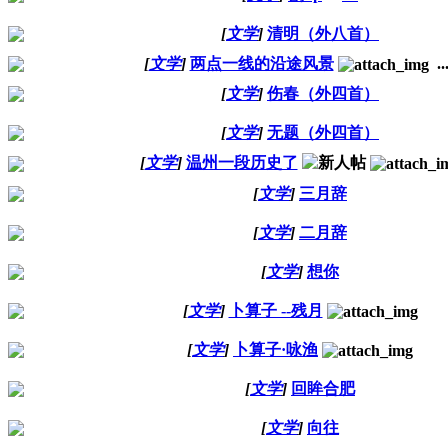
[
文学
]
清明（外八首）
[
文学
]
两点一线的沿途风景
..
[
文学
]
伤春（外四首）
[
文学
]
无题（外四首）
[
文学
]
温州一段历史了
[
文学
]
三月辞
[
文学
]
二月辞
[
文学
]
想你
[
文学
]
卜算子 --残月
[
文学
]
卜算子·咏渔
[
文学
]
回眸合肥
[
文学
]
向往