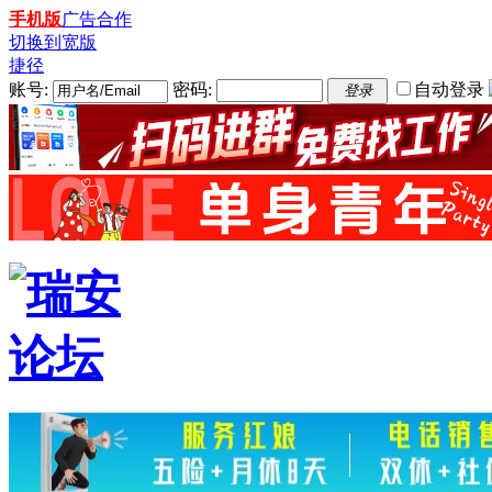
手机版
广告合作
切换到宽版
捷径
账号:
密码:
自动登录
登录