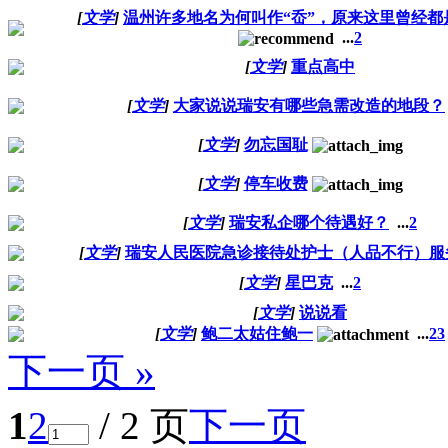
[
文学
]
温州许多地名为何叫作“岙”，原来这里曾经都
...
2
[
文学
]
重点高中
[
文学
]
大家说说瑞安有哪些急需改造的地段？
[
文学
]
勿忘国耻
[
文学
]
停车收费
[
文学
]
瑞安私企哪个待遇好？
...
2
[
文学
]
瑞安人民医院急诊接待处护士（人品不行）服
[
文学
]
星巴克
...
2
[
文学
]
说说看
[
文学
]
鲍二太姑住鲍一
...
2
3
下一页 »
1
2
/ 2 页
下一页