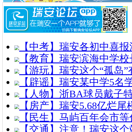
【中考】瑞安各初中喜报
【教育】瑞安滨海中学校
【游玩】瑞安这个“孤岛”
【辟谣】瑞安某中学5名
【人物】浙BA球员戴子
【房产】瑞安5.68亿烂
【民生】马屿百年会市等
【交通】注意！瑞安这个