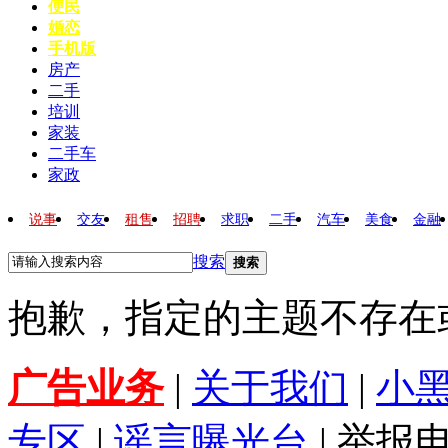
便民
婚恋
手机版
房产
二手
培训
家装
二手车
家政
说事
交友
租售
招聘
求职
二手
汽车
美食
金融
搜索
搜索
抱歉，指定的主题不存在
广告业务
|
关于我们
|
小
专区
|
谣言曝光台
| 举报电