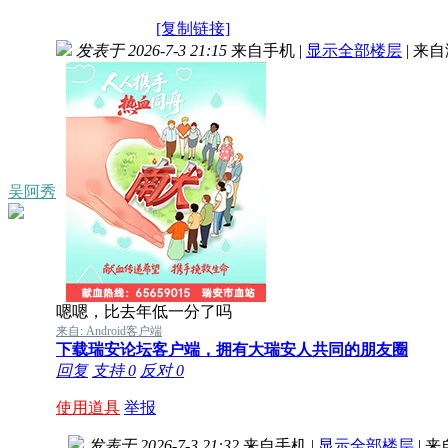
[复制链接]
发表于 2026-7-3 21:15
来自手机
|
显示全部楼层
|
来自
吴阿秀
嗯嗯，比去年低一分了吗
来自: Android客户端
下载瑞安论坛客户端，拥有大瑞安人共同的朋友圈
回复
支持
0
反对
0
使用道具
举报
发表于 2026-7-3 21:32
来自手机
|
显示全部楼层
|
来