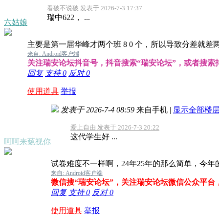
看破不说破 发表于 2026-7-3 17:37
瑞中622， ...
六姑娘
主要是第一届华峰才两个班 8 0 个，所以导致分差就差两
来自: Android客户端
关注瑞安论坛抖音号，抖音搜索“瑞安论坛”，或者搜索抖音号
回复
支持
0
反对
0
使用道具
举报
发表于 2026-7-4 08:59
来自手机
|
显示全部楼
爱上自由 发表于 2026-7-3 20:22
这代学生好 ...
呵呵来藐视你
试卷难度不一样啊，24年25年的那么简单，今年
来自: Android客户端
微信搜“瑞安论坛”，关注瑞安论坛微信公众平台
回复
支持
0
反对
0
使用道具
举报