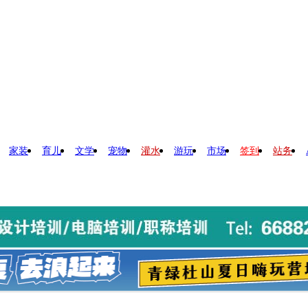
家装
育儿
文学
宠物
灌水
游玩
市场
签到
站务