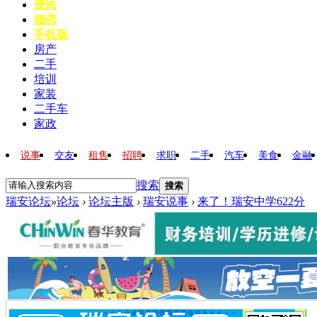
便民
婚恋
手机版
房产
二手
培训
家装
二手车
家政
说事
交友
租售
招聘
求职
二手
汽车
美食
金融
搜索
搜索
瑞安论坛
»
论坛
›
论坛主版
›
瑞安说事
›
来了！瑞安中学622分