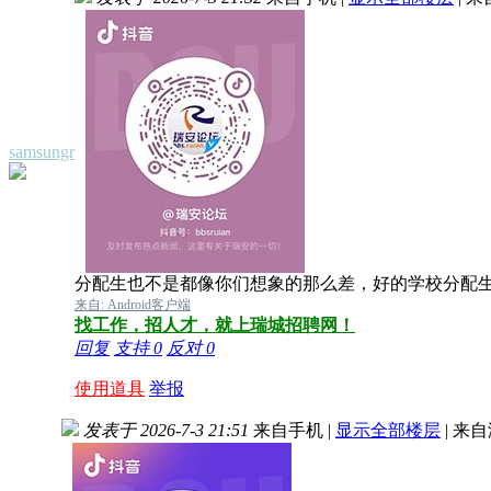
samsungr
分配生也不是都像你们想象的那么差，好的学校分配
来自: Android客户端
找工作，招人才，就上瑞城招聘网！
回复
支持
0
反对
0
使用道具
举报
发表于 2026-7-3 21:51
来自手机
|
显示全部楼层
|
来自