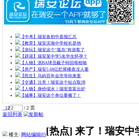
【中考】瑞安各初中喜报汇总
【教育】瑞安滨海中学校长是他
【游玩】瑞安这个“孤岛”有游客了
【辟谣】瑞安某中学5名学生怀孕？
【人物】浙BA球员戴子特回母校咯
【房产】瑞安5.68亿烂尾楼盘没人要
【民生】马屿百年会市等你来逛
【交通】注意！瑞安这个站点取消
【人物】身价缩水！瑞安首富出炉
【城事】瑞安这个单位要搬了！
1
2
/ 2 页
返回列表
[热点]
来了！瑞安中学
楼主:
网站编辑05