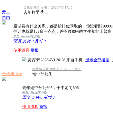
金枪胡撸娃 发表于 2026-7-3 17:17
爱上
去年数学满 ...
自由
跟试卷有什么关系，都是按排位录取的，你没看到100
估计也就是1万多一点点，差不多80%的学生都能上普高
来自: Android客户端
回复
支持
0
反对
0
使用道具
举报
发表于 2026-7-3 20:26
来自手机
|
显示全部楼层
|
虹桥路店面 发表于 2026-7-3 19:00
金枪胡撸娃
瑞中分配生 ...
去年瑞中分配605，十中定向606
来自: iPhone客户端
回复
支持
0
反对
0
使用道具
举报