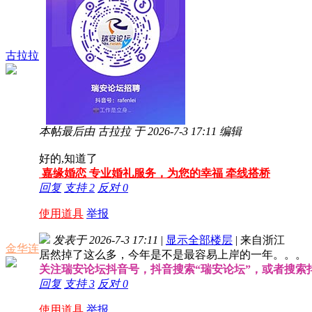
古拉拉
本帖最后由 古拉拉 于 2026-7-3 17:11 编辑
好的,知道了
嘉缘婚恋 专业婚礼服务，为您的幸福 牵线搭桥
回复
支持
2
反对
0
使用道具
举报
发表于 2026-7-3 17:11
|
显示全部楼层
|
来自浙江
金华连
居然掉了这么多，今年是不是最容易上岸的一年。。。
关注瑞安论坛抖音号，抖音搜索“瑞安论坛”，或者搜索抖音号
回复
支持
3
反对
0
使用道具
举报