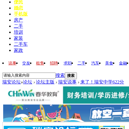
便民
婚恋
手机版
房产
二手
培训
家装
二手车
家政
说事
交友
租售
招聘
求职
二手
汽车
美食
金融
搜索
搜索
瑞安论坛
»
论坛
›
论坛主版
›
瑞安说事
›
来了！瑞安中学622分