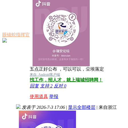
眼镜蛇指挥官
五点正好公布 ，可以可以，尘埃落定
来自: Android客户端
找工作，招人才，就上瑞城招聘网！
回复
支持
2
反对
0
使用道具
举报
发表于 2026-7-3 17:06
|
显示全部楼层
|
来自浙江