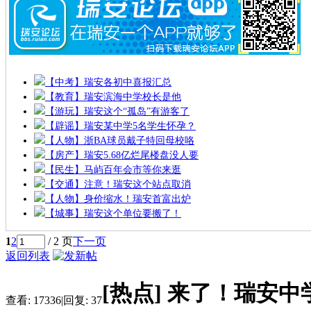
【中考】瑞安各初中喜报汇总
【教育】瑞安滨海中学校长是他
【游玩】瑞安这个“孤岛”有游客了
【辟谣】瑞安某中学5名学生怀孕？
【人物】浙BA球员戴子特回母校咯
【房产】瑞安5.68亿烂尾楼盘没人要
【民生】马屿百年会市等你来逛
【交通】注意！瑞安这个站点取消
【人物】身价缩水！瑞安首富出炉
【城事】瑞安这个单位要搬了！
1
2
/ 2 页
下一页
返回列表
[热点]
来了！瑞安中学
查看:
17336
|
回复:
37