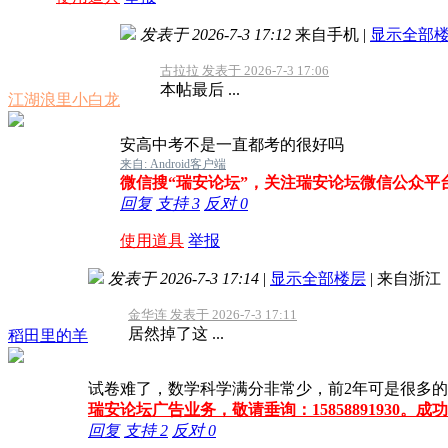
发表于 2026-7-3 17:12
来自手机
|
显示全部
古拉拉 发表于 2026-7-3 17:06
本帖最后 ...
江湖浪里小白龙
安高中考不是一直都考的很好吗
来自: Android客户端
微信搜“瑞安论坛”，关注瑞安论坛微信公众平
回复
支持
3
反对
0
使用道具
举报
发表于 2026-7-3 17:14
|
显示全部楼层
|
来自浙江
金华连 发表于 2026-7-3 17:11
居然掉了这 ...
稻田里的羊
试卷难了，数学科学满分非常少，前2年可是很多的
瑞安论坛广告业务，敬请垂询：15858891930。
回复
支持
2
反对
0