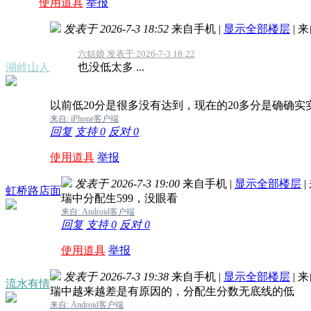
使用道具
举报
发表于 2026-7-3 18:52
来自手机
|
显示全部楼层
|
来
六姑娘 发表于 2026-7-3 18:22
湖岭山人
也没低太多 ...
以前低20分是很多没有达到，现在的20多分是确确
来自: iPhone客户端
回复
支持
0
反对
0
使用道具
举报
发表于 2026-7-3 19:00
来自手机
|
显示全部楼层
|
虹桥路店面
瑞中分配生599，没眼看
来自: Android客户端
回复
支持
0
反对
0
使用道具
举报
发表于 2026-7-3 19:38
来自手机
|
显示全部楼层
|
来
流水有情
瑞中越来越差是有原因的，分配生分数无底线的低
来自: Android客户端