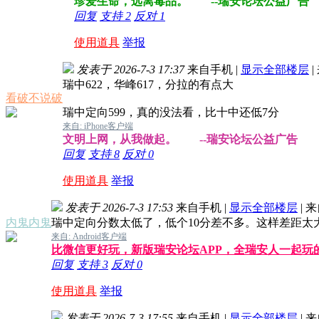
珍爱生命，远离毒品。 --瑞安论坛公益广告
回复
支持
2
反对
1
使用道具
举报
发表于 2026-7-3 17:37
来自手机
|
显示全部楼层
|
瑞中622，华峰617，分拉的有点大
看破不说破
瑞中定向599，真的没法看，比十中还低7分
来自: iPhone客户端
文明上网，从我做起。 --瑞安论坛公益广告
回复
支持
8
反对
0
使用道具
举报
发表于 2026-7-3 17:53
来自手机
|
显示全部楼层
|
来
内鬼内鬼
瑞中定向分数太低了，低个10分差不多。这样差距太
来自: Android客户端
比微信更好玩，新版瑞安论坛APP，全瑞安人一起玩
回复
支持
3
反对
0
使用道具
举报
发表于 2026-7-3 17:55
来自手机
|
显示全部楼层
|
来