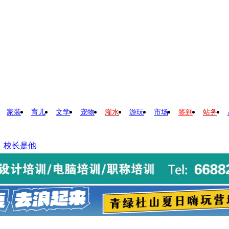
家装
育儿
文学
宠物
灌水
游玩
市场
签到
站务
！校长是他