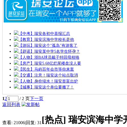
【中考】瑞安各初中喜报汇总
【教育】瑞安滨海中学校长是他
【游玩】瑞安这个“孤岛”有游客了
【辟谣】瑞安某中学5名学生怀孕？
【人物】浙BA球员戴子特回母校咯
【房产】瑞安5.68亿烂尾楼盘没人要
【民生】马屿百年会市等你来逛
【交通】注意！瑞安这个站点取消
【人物】身价缩水！瑞安首富出炉
【城事】瑞安这个单位要搬了！
1
2
/ 2 页
下一页
返回列表
[热点]
瑞安滨海中学
查看:
21006
|
回复:
31