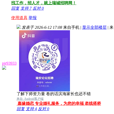
找工作，招人才，就上瑞城招聘网！
回复
支持
7
反对
0
使用道具
举报
发表于 2026-6-12 17:08
来自手机
|
显示全部楼层
|
来
pjr93933
了解下师资力量
卷的话滨海家长也还不错
来自: Android客户端
嘉缘婚恋 专业婚礼服务，为您的幸福 牵线搭桥
回复
支持
4
反对
0