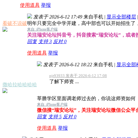
使用道具
举报
发表于 2026-6-12 17:49
来自手机
|
显示全部楼层
看破不说破
明年只要完全中学开建，高中部也可以开始招生了
来自: iPhone客户端
关注瑞安论坛抖音号，抖音搜索“瑞安论坛”，或者搜索抖
回复
支持
3
反对
0
使用道具
举报
发表于 2026-6-12 18:22
来自手机
|
显示全部
pjr93933 发表于 2026-6-12 17:08
了解下师资 ...
撒哈拉哈哈哈哈
莘塍学区里面调老师过去的，你说这师资如何
来自: iPhone客户端
微信搜“瑞安论坛”，关注瑞安论坛微信公众平
回复
支持
5
反对
0
使用道具
举报