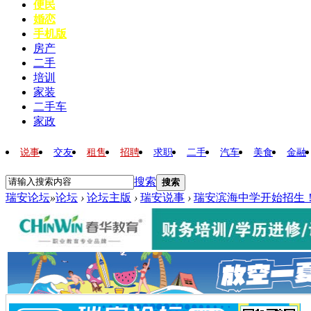
便民
婚恋
手机版
房产
二手
培训
家装
二手车
家政
说事
交友
租售
招聘
求职
二手
汽车
美食
金融
搜索
搜索
瑞安论坛
»
论坛
›
论坛主版
›
瑞安说事
›
瑞安滨海中学开始招生