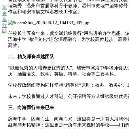
坛新秀、温州市首届学科骨干教师、温州市教坛中坚等称号
车
作室和瑞安市虞文斌名校长工作室。
来
车
往
任校长十五余年来，虞文斌始终践行“用先进的办学思想、
滨海中学“海洋文化”理念深度融合，为学校高位起步、高
高效。
二、精英师资卓越团队
“以最优秀的人培养更优秀的人”。瑞安市滨海中学将师资
历，涵盖语文、数学、英语、科学、社会等主要学科。
学校行政组织架构同样坚持“精英化”原则：校办、教务处
未来，学校将通过人才引进、公开招聘等方式继续吸纳优秀
三、向海而行未来已来
滨海中学，因海而生，向海而兴。这里将是一所有大海胸怀
融海洋开拓精神；这里更是一所有未来视野的学校——用智