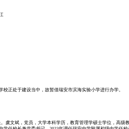
江
由于学校正处于建设当中，故暂借瑞安市滨海实验小学进行办学。
。虞文斌，党员，大学本科学历，教育管理学硕士学位，高级教师，
验中学任校长兼党委书记，2023年调任瑞安中学附属初级中学