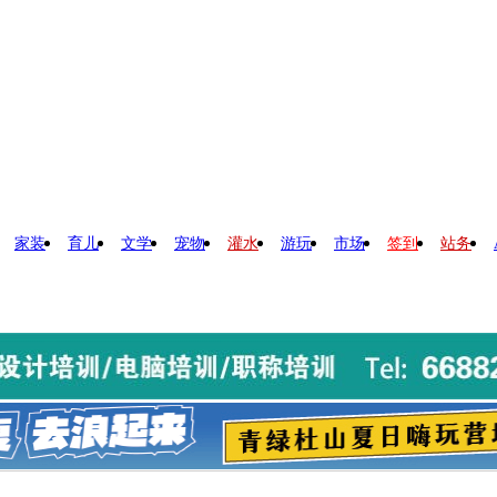
家装
育儿
文学
宠物
灌水
游玩
市场
签到
站务