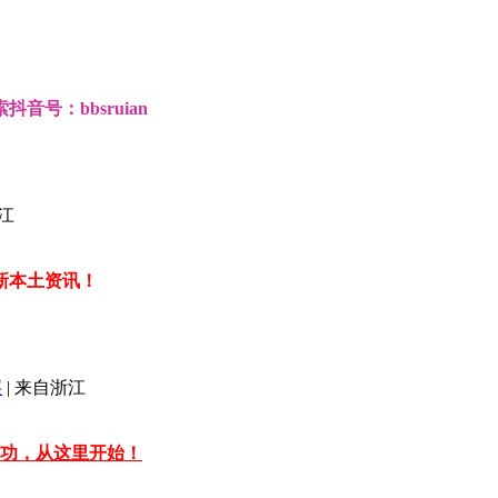
号：bbsruian
江
新本土资讯！
层
|
来自浙江
。成功，从这里开始！