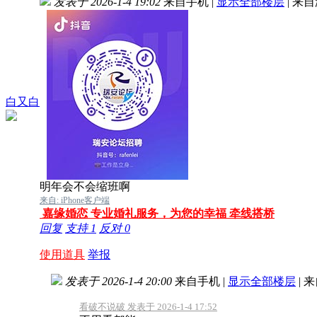
发表于 2026-1-4 19:02
来自手机
|
显示全部楼层
|
来自
白又白
明年会不会缩班啊
来自: iPhone客户端
嘉缘婚恋 专业婚礼服务，为您的幸福 牵线搭桥
回复
支持
1
反对
0
使用道具
举报
发表于 2026-1-4 20:00
来自手机
|
显示全部楼层
|
来
看破不说破 发表于 2026-1-4 17:52