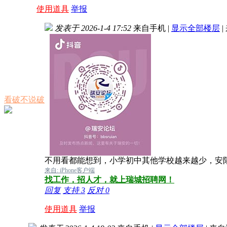
使用道具
举报
发表于 2026-1-4 17:52
来自手机
|
显示全部楼层
|
看破不说破
不用看都能想到，小学初中其他学校越来越少，安
来自: iPhone客户端
找工作，招人才，就上瑞城招聘网！
回复
支持
3
反对
0
使用道具
举报