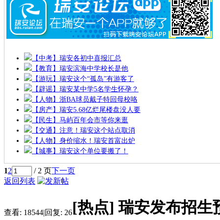
【中考】瑞安各初中喜报汇总
【教育】瑞安滨海中学校长是他
【游玩】瑞安这个“孤岛”有游客了
【辟谣】瑞安某中学5名学生怀孕？
【人物】浙BA球员戴子特回母校咯
【房产】瑞安5.68亿烂尾楼盘没人要
【民生】马屿百年会市等你来逛
【交通】注意！瑞安这个站点取消
【人物】身价缩水！瑞安首富出炉
【城事】瑞安这个单位要搬了！
1
2
/ 2 页
下一页
返回列表
[热点]
瑞安发布招生
查看:
18544
|
回复:
26