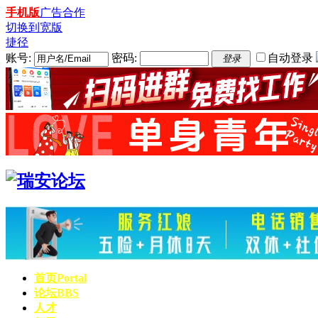
手机版
广告合作
切换到宽版
捷径
账号:
密码:
自动登录
登录
首页
Portal
论坛
BBS
人才