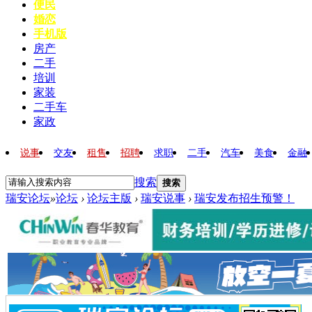
便民
婚恋
手机版
房产
二手
培训
家装
二手车
家政
说事
交友
租售
招聘
求职
二手
汽车
美食
金融
搜索
搜索
瑞安论坛
»
论坛
›
论坛主版
›
瑞安说事
›
瑞安发布招生预警！