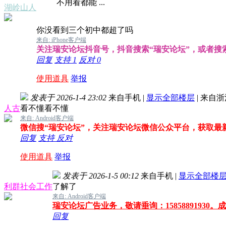
不用看都能 ...
湖岭山人
你没看到三个初中都超了吗
来自: iPhone客户端
关注瑞安论坛抖音号，抖音搜索“瑞安论坛”，或者搜索抖音
回复
支持
1
反对
0
使用道具
举报
发表于 2026-1-4 23:02
来自手机
|
显示全部楼层
|
来自浙
人古
看不懂看不懂
来自: Android客户端
微信搜“瑞安论坛”，关注瑞安论坛微信公众平台，获取最
回复
支持
反对
使用道具
举报
发表于 2026-1-5 00:12
来自手机
|
显示全部楼
利群社会工作
了解了
来自: Android客户端
瑞安论坛广告业务，敬请垂询：15858891930
回复