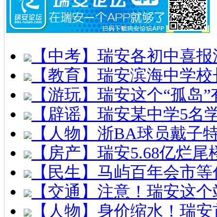
【中考】瑞安各初中喜报
【教育】瑞安滨海中学校
【游玩】瑞安这个“孤岛”
【辟谣】瑞安某中学5名
【人物】浙BA球员戴子
【房产】瑞安5.68亿烂
【民生】马屿百年会市等
【交通】注意！瑞安这个
【人物】身价缩水！瑞安