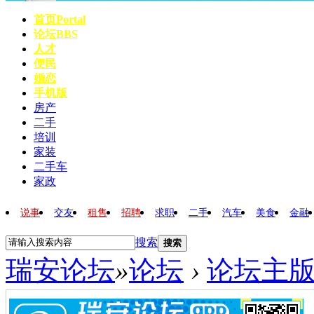
首页
Portal
论坛
BBS
人才
便民
婚恋
手机版
房产
二手
培训
家装
二手车
家政
说事
交友
租售
招聘
求职
二手
汽车
美食
金融
搜索
搜索
瑞安论坛
»
论坛
›
论坛主