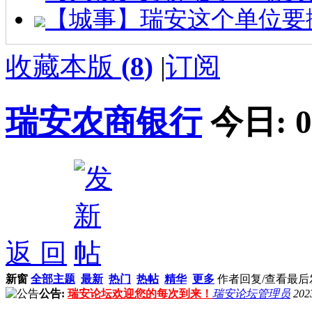
【城事】瑞安这个单位要
收藏本版
(
8
)
|
订阅
瑞安农商银行
今日:
0
返 回
新窗
全部主题
最新
热门
热帖
精华
更多
作者
回复/查看
最后
公告:
瑞安论坛欢迎您的每次到来！
瑞安论坛管理员
202