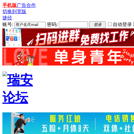
手机版
广告合作
切换到宽版
捷径
账号:
密码:
自动登录
登录