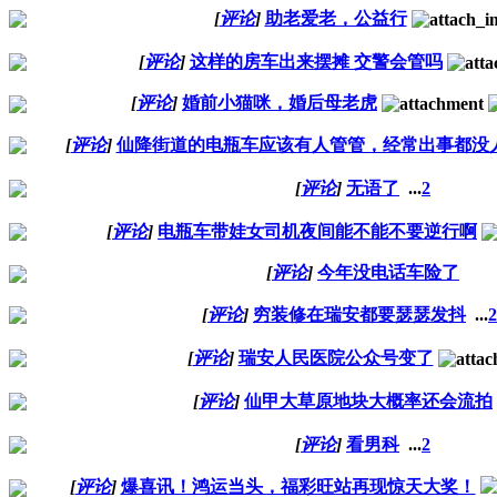
[
评论
]
助老爱老，公益行
[
评论
]
这样的房车出来摆摊 交警会管吗
[
评论
]
婚前小猫咪，婚后母老虎
[
评论
]
仙降街道的电瓶车应该有人管管，经常出事都没
[
评论
]
无语了
...
2
[
评论
]
电瓶车带娃女司机夜间能不能不要逆行啊
[
评论
]
今年没电话车险了
[
评论
]
穷装修在瑞安都要瑟瑟发抖
...
2
[
评论
]
瑞安人民医院公众号变了
[
评论
]
仙甲大草原地块大概率还会流拍
[
评论
]
看男科
...
2
[
评论
]
爆喜讯！鸿运当头，福彩旺站再现惊天大奖！