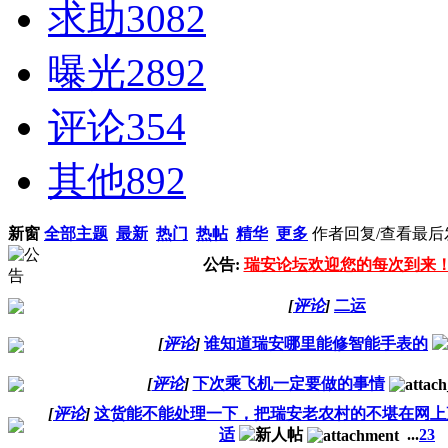
求助
3082
曝光
2892
评论
354
其他
892
新窗
全部主题
最新
热门
热帖
精华
更多
作者
回复/查看
最后
公告:
瑞安论坛欢迎您的每次到来
[
评论
]
二运
[
评论
]
谁知道瑞安哪里能修智能手表的
[
评论
]
下次乘飞机一定要做的事情
[
评论
]
这货能不能处理一下，把瑞安老农村的不堪在网上
适
...
2
3