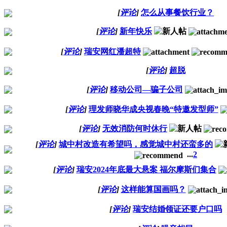
[
评论
]
怎么从事餐饮行业？
[
评论
]
新年快乐
[
评论
]
瑞安网红潘超特
[
评论
]
超脱
[
评论
]
移动公司—骗子公司
[
评论
]
理发师晓华成央视春晚“特邀发型师”
[
评论
]
无效消防何时休行
[
评论
]
城中村改造有希望吗，感觉城中村还蛮多的
...
2
[
评论
]
瑞安2024年底最大悬案 福尔摩斯们集合
[
评论
]
这样能算国画吗？
[
评论
]
瑞安结婚领证还要户口吗