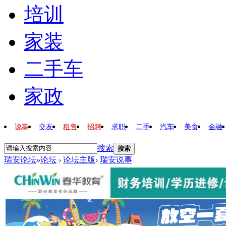
培训
家装
二手车
家政
说事
交友
租售
招聘
求职
二手
汽车
美食
金融
搜索
搜索
瑞安论坛
»
论坛
›
论坛主版
›
瑞安说事