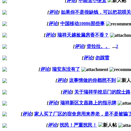
[
评论
]
不能贪小便宜
[
评论
]
如果你不是很缺钱，可以把花呗关
[
评论
]
中国移动10086那些事
[
评论
]
瑞祥天越捡漏房香不香？
[
评论
]
货拉拉。。
...
2
[
评论
]
勿踩雷
[
评论
]
瑞安东没有了
[
评论
]
这事情做的你都想不到
[
评论
]
关于瑞祥学校后门的院士路
[
评论
]
瑞祥新区文昌路上的指示牌
[
评论
]
家人买了厂区的宿舍房用来养老，是不是被骗
[
评论
]
扰民！严重扰民！