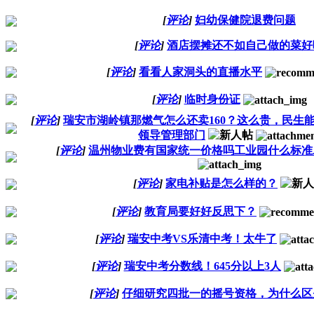
[
评论
]
妇幼保健院退费问题
[
评论
]
酒店摆摊还不如自己做的菜好
[
评论
]
看看人家洞头的直播水平
[
评论
]
临时身份证
[
评论
]
瑞安市湖岭镇那燃气怎么还卖160？这么贵，民生
领导管理部门
[
评论
]
温州物业费有国家统一价格吗工业园什么标准
[
评论
]
家电补贴是怎么样的？
[
评论
]
教育局要好好反思下？
[
评论
]
瑞安中考VS乐清中考！太牛了
[
评论
]
瑞安中考分数线！645分以上3人
[
评论
]
仔细研究四批一的摇号资格，为什么区