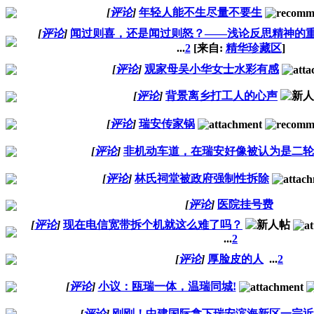
[
评论
]
年轻人能不生尽量不要生
[
评论
]
闻过则喜，还是闻过则怒？——浅论反思精神的
...
2
[来自:
精华珍藏区
]
[
评论
]
观家母吴小华女士水彩有感
[
评论
]
背景离乡打工人的心声
[
评论
]
瑞安传家锅
[
评论
]
非机动车道，在瑞安好像被认为是二轮
[
评论
]
林氏祠堂被政府强制性拆除
[
评论
]
医院挂号费
[
评论
]
现在电信宽带拆个机就这么难了吗？
...
2
[
评论
]
厚脸皮的人
...
2
[
评论
]
小议：瓯瑞一体，温瑞同城!
[
评论
]
刚刚！中建国际拿下瑞安滨海新区一宗近