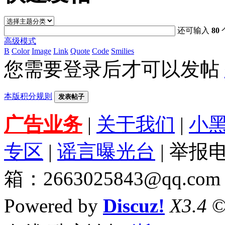
还可输入
80
高级模式
B
Color
Image
Link
Quote
Code
Smilies
您需要登录后才可以发帖
本版积分规则
发表帖子
广告业务
|
关于我们
|
小
专区
|
谣言曝光台
| 举报电
箱：2663025843@qq.com
Powered by
Discuz!
X3.4
©