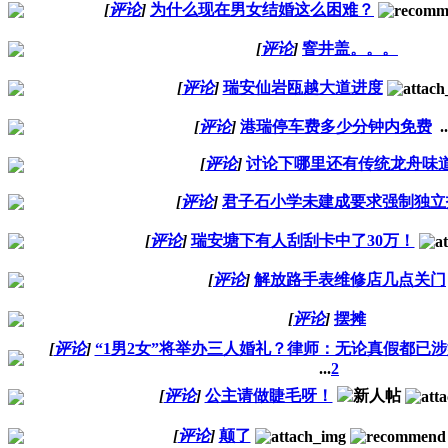
[
评论
]
为什么现在男女结婚这么困难？
[
评论
]
窨井盖。。。
[
评论
]
瑞安仙岩瓯越大道进度
[
评论
]
港瑞停车费多少分钟内免费
..
[
评论
]
讨论下哪里还有传统龙舟味
[
评论
]
君子石小学未建成要求强制独立
[
评论
]
瑞安塘下有人刮刮卡中了30万！
[
评论
]
解放路手表维修店几点关门
[
评论
]
摆摊
[
评论
]
“1男2女”将举办三人婚礼？律师：无论真假都已
...
2
[
评论
]
公主请做睫毛呀！
[
评论
]
颠了