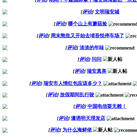
[
评论
]
文明瑞安城
[
评论
]
哪个山上有蘑菇捡
[
评论
]
周末憨批又开始去堵吾悦停车场了
[
评论
]
淡淡的年味
[
评论
]
问问
[
评论
]
瑞安真美
[
评论
]
瑞安市人情红包应该多少？
[
评论
]
放假期间乱行驶
[
评论
]
中国电信耍无赖！
[
评论
]
潇洒明天理发店
[
评论
]
为什么海鲜佬