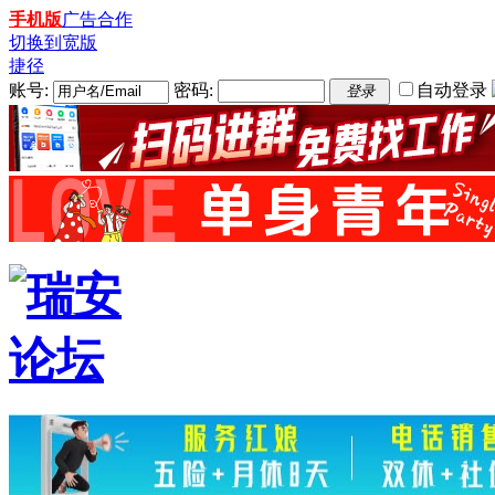
手机版
广告合作
切换到宽版
捷径
账号:
密码:
自动登录
登录