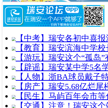
【中考】瑞安各初中喜报
【教育】瑞安滨海中学校
【游玩】瑞安这个“孤岛”
【辟谣】瑞安某中学5名
【人物】浙BA球员戴子
【房产】瑞安5.68亿烂
【民生】马屿百年会市等
【交通】注意！瑞安这个