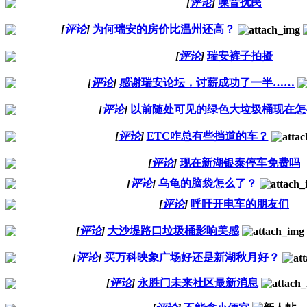
[
评论
]
噪音扰民
[
评论
]
为何瑞安的房价比温州还高？
[
评论
]
瑞安裤子拍摄
[
评论
]
感谢瑞安论坛，讨薪成功了一半……
[
评论
]
以前随处可见的绿色大垃圾桶现在怎
[
评论
]
ETC咋总有些挡道的车？
[
评论
]
现在新湖银泰停车免费吗
[
评论
]
乌龟的脑袋怎么了？
[
评论
]
呼吁开电车的朋友们
[
评论
]
大沙堤路口垃圾桶影响美感
[
评论
]
买万科映象广场好还是新湖秋月好？
[
评论
]
永胜门未来社区最新消息