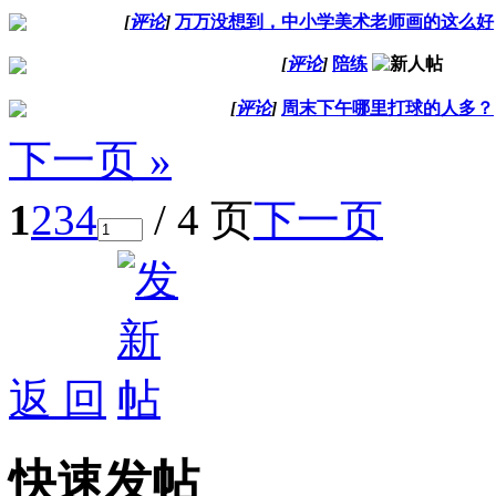
[
评论
]
万万没想到，中小学美术老师画的这么好
[
评论
]
陪练
[
评论
]
周末下午哪里打球的人多？
下一页 »
1
2
3
4
/ 4 页
下一页
返 回
快速发帖