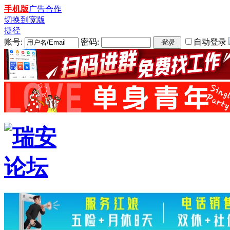
手机版
广告合作
切换到宽版
捷径
账号:
密码:
自动登录
登录