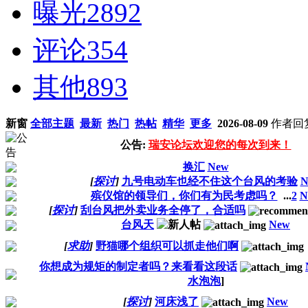
曝光
2892
评论
354
其他
893
新窗
全部主题
最新
热门
热帖
精华
更多
2026-08-09
作者
回
公告:
瑞安论坛欢迎您的每次到来！
换汇
New
[
探讨
]
九号电动车也经不住这个台风的考验
N
殡仪馆的领导们，你们有为民考虑吗？
...
2
N
[
探讨
]
刮台风把外卖业务全停了，合适吗
台风天
New
[
求助
]
野猫哪个组织可以抓走他们啊
你想成为规矩的制定者吗？来看看这段话
水泡泡
]
[
探讨
]
河床浅了
New