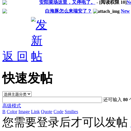
安阳菜场这里，又停电了。
- [阅读权限
10
]
N
白海豚怎么来瑞安了？
New
返 回
快速发帖
还可输入
80
高级模式
B
Color
Image
Link
Quote
Code
Smilies
您需要登录后才可以发帖