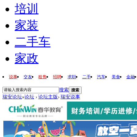
培训
家装
二手车
家政
说事
交友
租售
招聘
求职
二手
汽车
美食
金融
搜索
搜索
瑞安论坛
»
论坛
›
论坛主版
›
瑞安说事