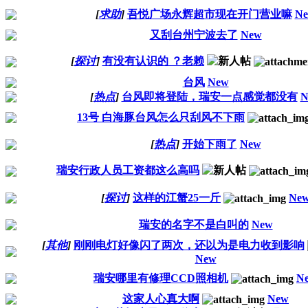
[
求助
]
吾悦广场永辉超市现在开门营业嘛
N
又刮台州宁波去了
New
[
探讨
]
有没有认识的 ？老赖
台风
New
[
热点
]
台风即将登陆，瑞安一点感觉都没有
N
13号 白海豚台风怎么只刮风不下雨
[
热点
]
开始下雨了
New
瑞安行政人员工资都这么高吗
[
探讨
]
这样的江蟹25一斤
Ne
瑞安的名字不是白叫的
New
[
其他
]
刚刚电灯好像闪了两次，还以为是电力收到影响
New
瑞安哪里有修理CCD照相机
N
这家人心真大啊
New