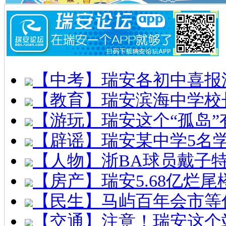
【中考】瑞安各初中喜报
【教育】瑞安滨海中学校
【游玩】瑞安这个“孤岛”
【辟谣】瑞安某中学5名
【人物】浙BA球员戴子
【房产】瑞安5.68亿烂
【民生】马屿百年会市等
【交通】注意！瑞安这个