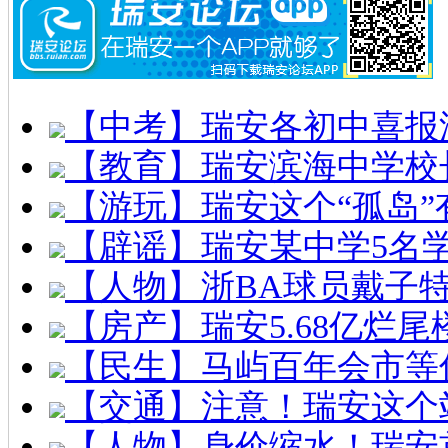
【中考】瑞安各初中喜报
【教育】瑞安滨海中学校
【游玩】瑞安这个“孤岛”
【辟谣】瑞安某中学5名
【人物】浙BA球员戴子
【房产】瑞安5.68亿烂
【民生】马屿百年会市等
【交通】注意！瑞安这个
【人物】身价缩水！瑞安