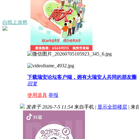
白纸上涂鸦
下载瑞安论坛客户端，拥有大瑞安人共同的朋友圈
回复
使用道具
举报
发表于 2026-7-5 11:54
来自手机
|
显示全部楼层
|
来