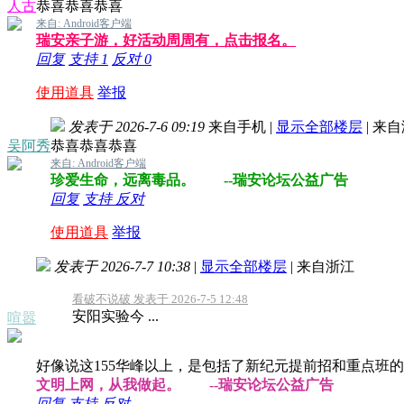
人古
恭喜恭喜恭喜
来自: Android客户端
瑞安亲子游，好活动周周有，点击报名。
回复
支持
1
反对
0
使用道具
举报
发表于 2026-7-6 09:19
来自手机
|
显示全部楼层
|
来自
吴阿秀
恭喜恭喜恭喜
来自: Android客户端
珍爱生命，远离毒品。 --瑞安论坛公益广告
回复
支持
反对
使用道具
举报
发表于 2026-7-7 10:38
|
显示全部楼层
|
来自浙江
看破不说破 发表于 2026-7-5 12:48
安阳实验今 ...
喧嚣
好像说这155华峰以上，是包括了新纪元提前招和重点班
文明上网，从我做起。 --瑞安论坛公益广告
回复
支持
反对