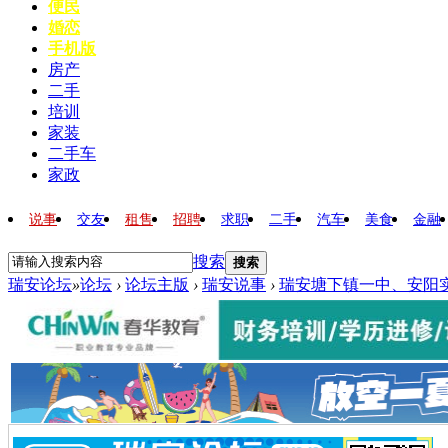
便民
婚恋
手机版
房产
二手
培训
家装
二手车
家政
说事
交友
租售
招聘
求职
二手
汽车
美食
金融
搜索
搜索
瑞安论坛
»
论坛
›
论坛主版
›
瑞安说事
›
瑞安塘下镇一中、安阳