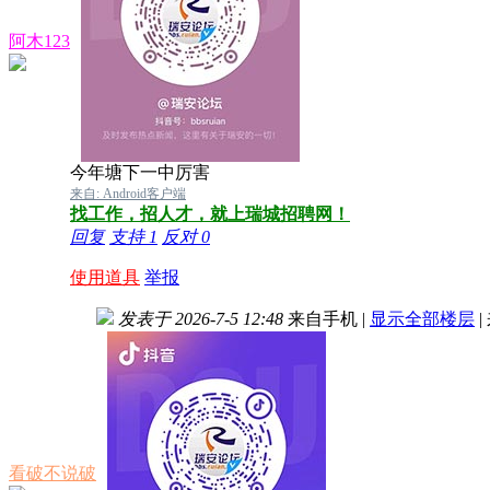
阿木123
今年塘下一中厉害
来自: Android客户端
找工作，招人才，就上瑞城招聘网！
回复
支持
1
反对
0
使用道具
举报
发表于 2026-7-5 12:48
来自手机
|
显示全部楼层
|
看破不说破