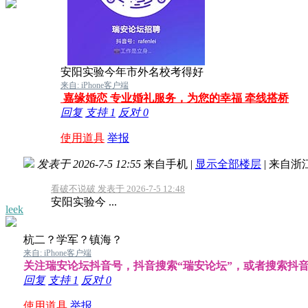
安阳实验今年市外名校考得好
来自: iPhone客户端
嘉缘婚恋 专业婚礼服务，为您的幸福 牵线搭桥
回复
支持
1
反对
0
使用道具
举报
发表于 2026-7-5 12:55
来自手机
|
显示全部楼层
|
来自浙
看破不说破 发表于 2026-7-5 12:48
安阳实验今 ...
leek
杭二？学军？镇海？
来自: iPhone客户端
关注瑞安论坛抖音号，抖音搜索“瑞安论坛”，或者搜索抖音号：b
回复
支持
1
反对
0
使用道具
举报