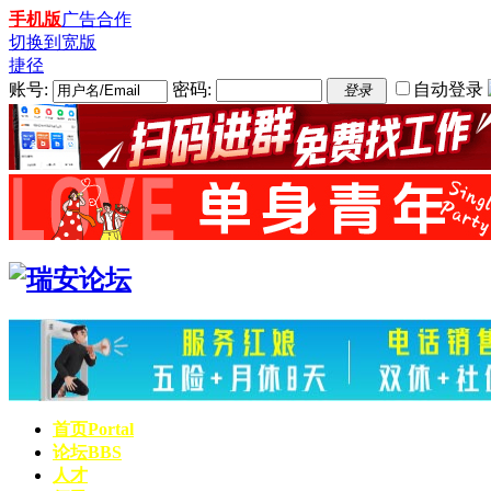
手机版
广告合作
切换到宽版
捷径
账号:
密码:
自动登录
登录
首页
Portal
论坛
BBS
人才