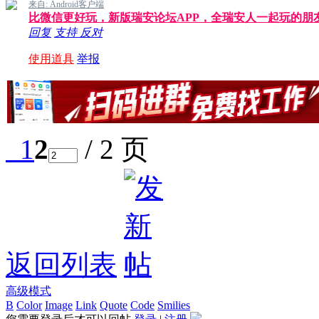
来自: Android客户端
比微信更好玩，新版瑞安论坛APP，全瑞安人一起玩的朋
回复
支持
反对
使用道具
举报
1
2
/ 2 页
返回列表
高级模式
B
Color
Image
Link
Quote
Code
Smilies