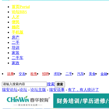
首页
Portal
论坛
BBS
人才
便民
婚恋
手机版
房产
二手
培训
家装
二手车
家政
说事
交友
租售
招聘
求职
二手
汽车
美食
金融
搜索
搜索
瑞安论坛
»
论坛
›
论坛主版
›
瑞安说事
›
有了，有人统计了