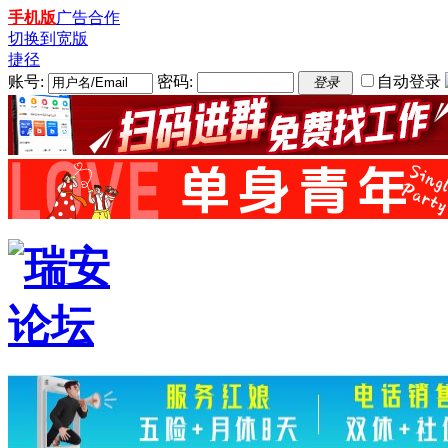
手机版
广告合作
切换到宽版
捷径
账号:
密码:
自动登录
登录