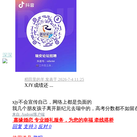
深深
稻田里的羊 发表于 2026-7-4 11:25
XJY成绩还 ...
xjy不会宣传自己，网络上都是负面的
我几个朋友孩子离开新纪元去瑞中的，高考分数都不如留
来自: Android客户端
嘉缘婚恋 专业婚礼服务，为您的幸福 牵线搭桥
回复
支持
3
反对
0