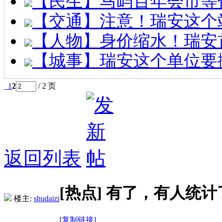
【民生】马屿百年会市等
【交通】注意！瑞安这个
【人物】身价缩水！瑞安
【城事】瑞安这个单位要
1
2
/ 2 页
返回列表
[热点]
有了，有人统计
楼主:
shudaizi
[复制链接]