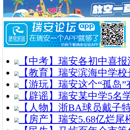
【中考】瑞安各初中喜报
【教育】瑞安滨海中学校
【游玩】瑞安这个“孤岛”
【辟谣】瑞安某中学5名
【人物】浙BA球员戴子
【房产】瑞安5.68亿烂