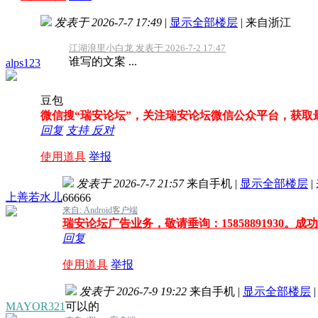
发表于 2026-7-7 17:49
|
显示全部楼层
|
来自浙江
江湖浪里小白龙 发表于 2026-7-2 17:47
谁写的文案 ...
alps123
豆包
微信搜“瑞安论坛”，关注瑞安论坛微信公众平台，获取
回复
支持
反对
使用道具
举报
发表于 2026-7-7 21:57
来自手机
|
显示全部楼层
|
上善若水儿
66666
来自: Android客户端
瑞安论坛广告业务，敬请垂询：15858891930。
回复
使用道具
举报
发表于 2026-7-9 19:22
来自手机
|
显示全部楼层
|
MAYOR321
可以的