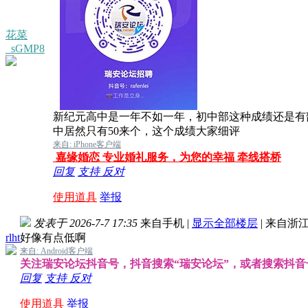
花菜
_sGMP8
新纪元高中是一年不如一年，初中部这种成绩还是有
中居然只有50来个，这个成绩大家细评
来自: iPhone客户端
嘉缘婚恋 专业婚礼服务，为您的幸福 牵线搭桥
回复
支持
反对
使用道具
举报
发表于 2026-7-7 17:35
来自手机
|
显示全部楼层
|
来自浙
rlht
好像有点低啊
来自: Android客户端
关注瑞安论坛抖音号，抖音搜索“瑞安论坛”，或者搜索抖音号：b
回复
支持
反对
使用道具
举报