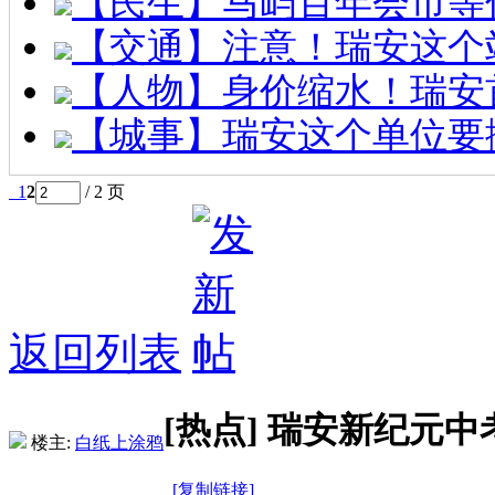
【民生】马屿百年会市等
【交通】注意！瑞安这个
【人物】身价缩水！瑞安
【城事】瑞安这个单位要
1
2
/ 2 页
返回列表
[热点]
瑞安新纪元中
楼主:
白纸上涂鸦
[复制链接]