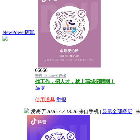
NewPower阿凯
66666
来自: iPhone客户端
找工作，招人才，就上瑞城招聘网！
回复
使用道具
举报
发表于 2026-7-3 18:26
来自手机
|
显示全部楼层
|
来