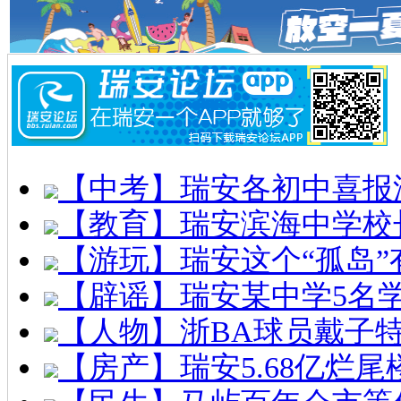
【中考】瑞安各初中喜报
【教育】瑞安滨海中学校
【游玩】瑞安这个“孤岛”
【辟谣】瑞安某中学5名
【人物】浙BA球员戴子
【房产】瑞安5.68亿烂