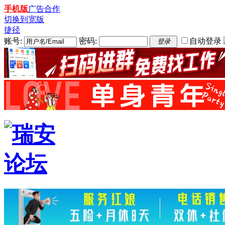
手机版
广告合作
切换到宽版
捷径
账号:
密码:
自动登录
登录