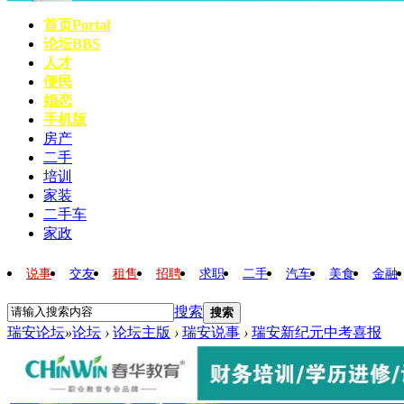
首页
Portal
论坛
BBS
人才
便民
婚恋
手机版
房产
二手
培训
家装
二手车
家政
说事
交友
租售
招聘
求职
二手
汽车
美食
金融
搜索
搜索
瑞安论坛
»
论坛
›
论坛主版
›
瑞安说事
›
瑞安新纪元中考喜报