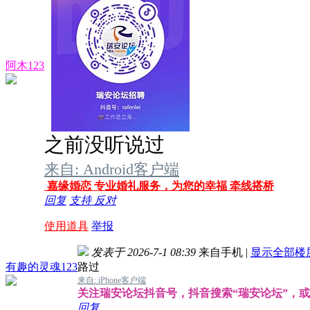
阿木123
之前没听说过
来自: Android客户端
嘉缘婚恋 专业婚礼服务，为您的幸福 牵线搭桥
回复
支持
反对
使用道具
举报
发表于 2026-7-1 08:39
来自手机
|
显示全部楼
有趣的灵魂123
路过
来自: iPhone客户端
关注瑞安论坛抖音号，抖音搜索“瑞安论坛”，或者搜
回复