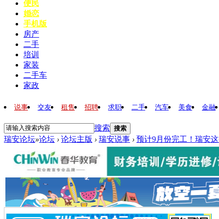
便民
婚恋
手机版
房产
二手
培训
家装
二手车
家政
说事
交友
租售
招聘
求职
二手
汽车
美食
金融
搜索
搜索
瑞安论坛
»
论坛
›
论坛主版
›
瑞安说事
›
预计9月份完工！瑞安这条路