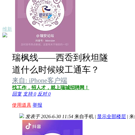
维新
瑞枫线——西岙到秋坦隧
道什么时候竣工通车？
来自: iPhone客户端
找工作，招人才，就上瑞城招聘网！
回复
支持
0
反对
0
使用道具
举报
发表于 2026-6-30 11:54
来自手机
|
显示全部楼层
|
来