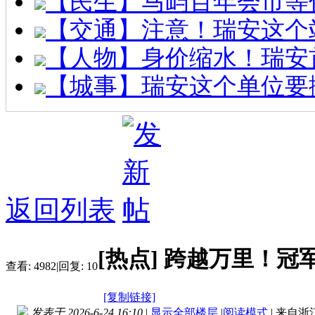
【民生】马屿百年会市等
【交通】注意！瑞安这个
【人物】身价缩水！瑞安
【城事】瑞安这个单位要
返回列表
[热点]
跨越万里！冠
查看:
4982
|
回复:
10
[复制链接]
发表于 2026-6-24 16:10
|
显示全部楼层
|
阅读模式
|
来自浙