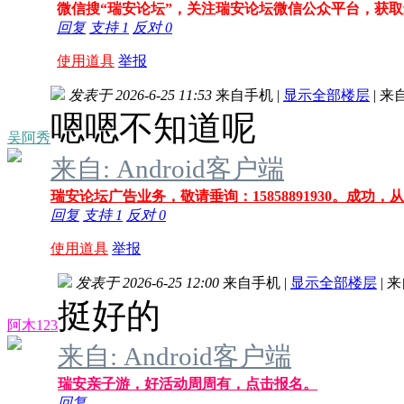
微信搜“瑞安论坛”，关注瑞安论坛微信公众平台，获
回复
支持
1
反对
0
使用道具
举报
发表于 2026-6-25 11:53
来自手机
|
显示全部楼层
|
来
嗯嗯不知道呢
吴阿秀
来自: Android客户端
瑞安论坛广告业务，敬请垂询：15858891930。成功，
回复
支持
1
反对
0
使用道具
举报
发表于 2026-6-25 12:00
来自手机
|
显示全部楼层
|
来
挺好的
阿木123
来自: Android客户端
瑞安亲子游，好活动周周有，点击报名。
回复