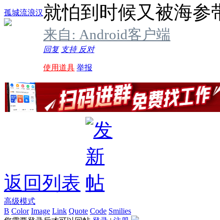
就怕到时候又被海参
孤城流浪汉
来自: Android客户端
回复
支持
反对
使用道具
举报
返回列表
高级模式
B
Color
Image
Link
Quote
Code
Smilies