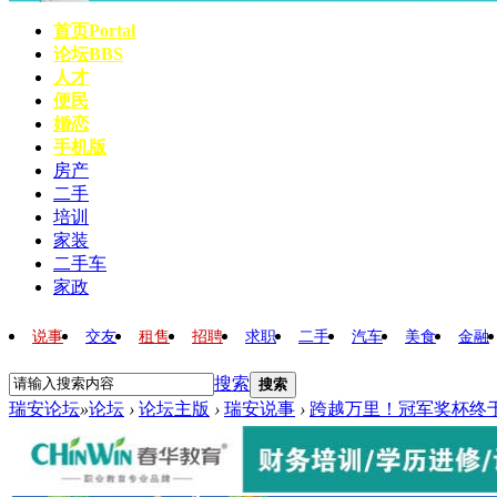
首页
Portal
论坛
BBS
人才
便民
婚恋
手机版
房产
二手
培训
家装
二手车
家政
说事
交友
租售
招聘
求职
二手
汽车
美食
金融
搜索
搜索
瑞安论坛
»
论坛
›
论坛主版
›
瑞安说事
›
跨越万里！冠军奖杯终