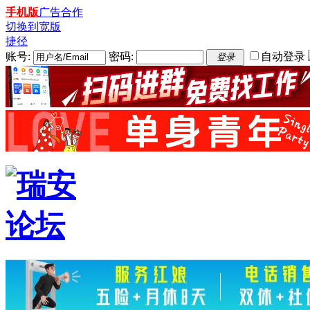
手机版
广告合作
切换到宽版
捷径
账号:
密码:
自动登录
登录