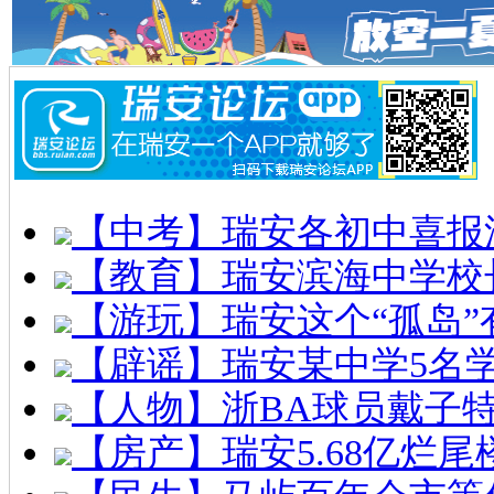
【中考】瑞安各初中喜报
【教育】瑞安滨海中学校
【游玩】瑞安这个“孤岛”
【辟谣】瑞安某中学5名
【人物】浙BA球员戴子
【房产】瑞安5.68亿烂