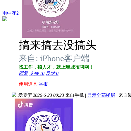
雨中花2
搞来搞去没搞头
来自: iPhone客户端
找工作，招人才，就上瑞城招聘网！
回复
支持
10
反对
0
使用道具
举报
发表于 2026-6-23 00:23
来自手机
|
显示全部楼层
|
来自