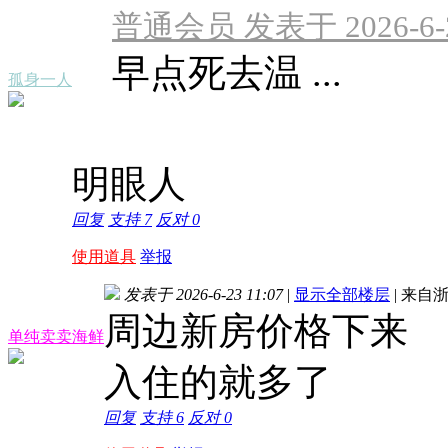
普通会员 发表于 2026-6-23
早点死去温 ...
孤身一人
明眼人
回复
支持
7
反对
0
使用道具
举报
发表于 2026-6-23 11:07
|
显示全部楼层
|
来自浙
周边新房价格下来
单纯卖卖海鲜
入住的就多了
回复
支持
6
反对
0