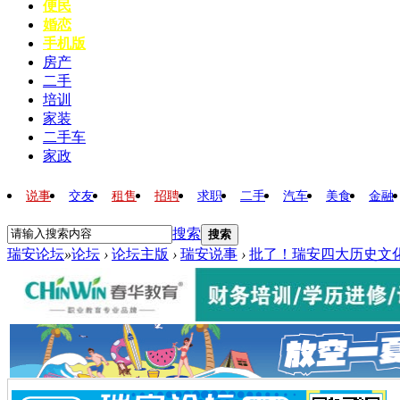
便民
婚恋
手机版
房产
二手
培训
家装
二手车
家政
说事
交友
租售
招聘
求职
二手
汽车
美食
金融
搜索
搜索
瑞安论坛
»
论坛
›
论坛主版
›
瑞安说事
›
批了！瑞安四大历史文