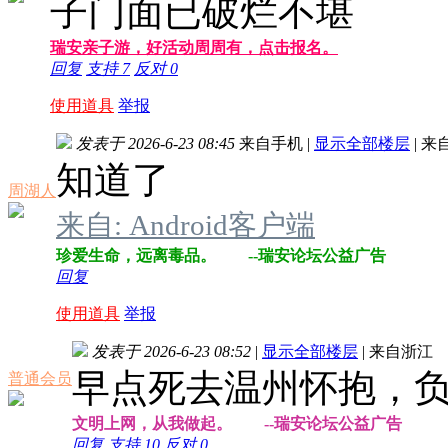
子门面已破烂不堪
瑞安亲子游，好活动周周有，点击报名。
回复
支持
7
反对
0
使用道具
举报
发表于 2026-6-23 08:45
来自手机
|
显示全部楼层
|
来
知道了
周湖人
来自: Android客户端
珍爱生命，远离毒品。 --瑞安论坛公益广告
回复
使用道具
举报
发表于 2026-6-23 08:52
|
显示全部楼层
|
来自浙江
早点死去温州怀抱，
普通会员
文明上网，从我做起。 --瑞安论坛公益广告
回复
支持
10
反对
0