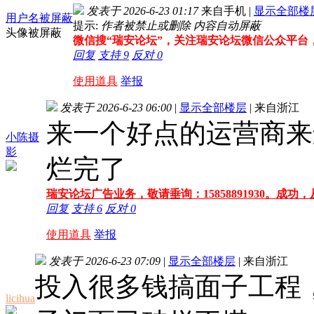
发表于 2026-6-23 01:17
来自手机
|
显示全部楼
用户名被屏蔽
提示:
作者被禁止或删除 内容自动屏蔽
头像被屏蔽
微信搜“瑞安论坛”，关注瑞安论坛微信公众平台
回复
支持
9
反对
0
使用道具
举报
发表于 2026-6-23 06:00
|
显示全部楼层
|
来自浙江
来一个好点的运营商来
小陈摄
影
烂完了
瑞安论坛广告业务，敬请垂询：15858891930。成功
回复
支持
6
反对
0
使用道具
举报
发表于 2026-6-23 07:09
|
显示全部楼层
|
来自浙江
投入很多钱搞面子工程
licihua