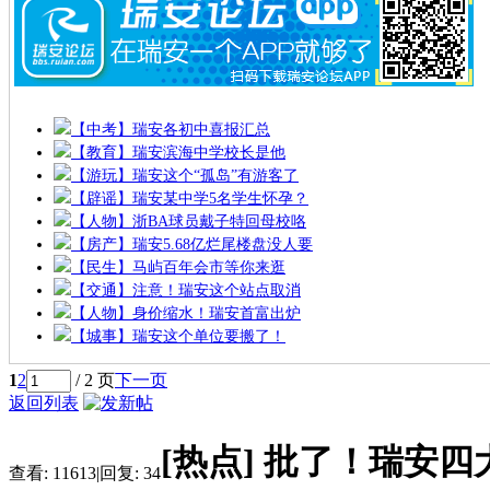
【中考】瑞安各初中喜报汇总
【教育】瑞安滨海中学校长是他
【游玩】瑞安这个“孤岛”有游客了
【辟谣】瑞安某中学5名学生怀孕？
【人物】浙BA球员戴子特回母校咯
【房产】瑞安5.68亿烂尾楼盘没人要
【民生】马屿百年会市等你来逛
【交通】注意！瑞安这个站点取消
【人物】身价缩水！瑞安首富出炉
【城事】瑞安这个单位要搬了！
1
2
/ 2 页
下一页
返回列表
[热点]
批了！瑞安四
查看:
11613
|
回复:
34