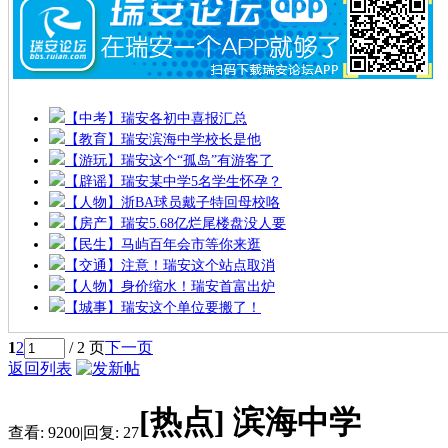
【中考】瑞安各初中喜报汇总
【教育】瑞安滨海中学校长是他
【游玩】瑞安这个“孤岛”有游客了
【辟谣】瑞安某中学5名学生怀孕？
【人物】浙BA球员戴子特回母校咯
【房产】瑞安5.68亿烂尾楼盘没人要
【民生】马屿百年会市等你来逛
【交通】注意！瑞安这个站点取消
【人物】身价缩水！瑞安首富出炉
【城事】瑞安这个单位要搬了！
1
2
/ 2 页
下一页
返回列表
[热点]
滨海中学
查看:
9200
|
回复:
27