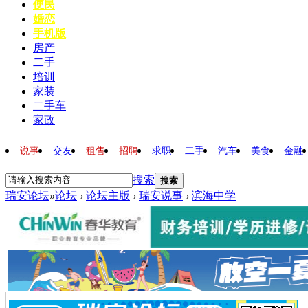
便民
婚恋
手机版
房产
二手
培训
家装
二手车
家政
说事
交友
租售
招聘
求职
二手
汽车
美食
金融
搜索
搜索
瑞安论坛
»
论坛
›
论坛主版
›
瑞安说事
›
滨海中学