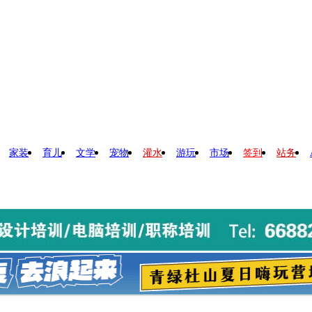
家装
育儿
文学
宠物
灌水
游玩
市场
签到
站务