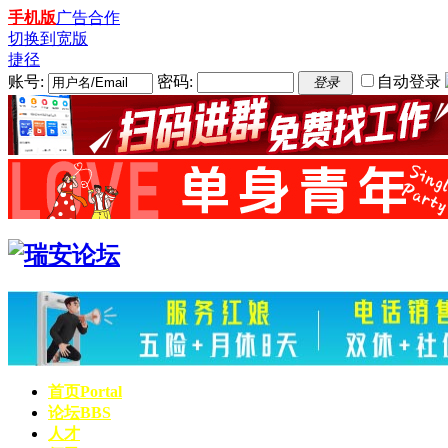
手机版
广告合作
切换到宽版
捷径
账号:
密码:
自动登录
登录
首页
Portal
论坛
BBS
人才