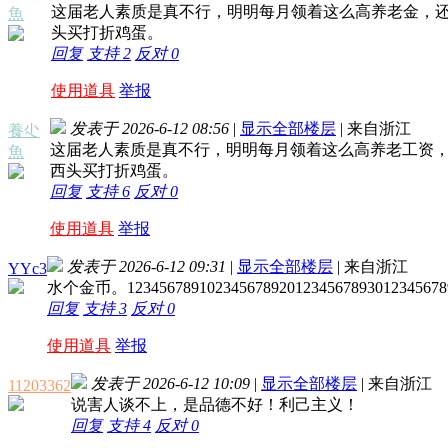
这届老人素质是真不行，明明每月领着这么高养老金，
魚
头买打折鸡蛋。
回复
支持
2
反对
0
使用道具
举报
发表于 2026-6-12 08:56
|
显示全部楼层
|
来自浙江
養尐
这届老人素质是真不行，明明每月领着这么高养老工资
魚
西头买打折鸡蛋。
回复
支持
6
反对
0
使用道具
举报
发表于 2026-6-12 09:31
|
显示全部楼层
|
来自浙江
YYc3
水个金币。1234567891023456789201234567893012345678
回复
支持
3
反对
0
使用道具
举报
发表于 2026-6-12 10:09
|
显示全部楼层
|
来自浙江
11203362
说害人谈不上，是品德不好！利己主义！
回复
支持
4
反对
0