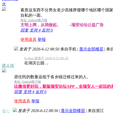
火
素质这东西不分男女老少高矮胖瘦哪个地区哪个国
自私的一面。
来自: Android客户端
文明上网，从我做起。 --瑞安论坛公益广告
回复
支持
4
反对
0
使用道具
举报
发表于 2026-6-12 08:50
来自手机
|
显示全部楼层
|
来
licihua 发表于 2026-6-12 08:26
在湖滨公园 ...
路人佳
原住民的数量远低于各乡镇迁移过来的人。
来自: Android客户端
比微信更好玩，新版瑞安论坛APP，全瑞安人一起玩的
回复
支持
4
反对
0
使用道具
举报
发表于 2026-6-12 08:56
|
显示全部楼层
|
来自浙江
養尐