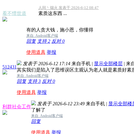
人间丶烟火 发表于 2026-6-12 08:47
看不惯世道
素质这东西 ...
有的人贪大钱，施小恩，你懂得
来自: Android客户端
回复
支持
2
反对
0
使用道具
举报
发表于 2026-6-12 17:14
来自手机
|
显示全部楼层
|
来
512431
其实我们是陷入了思维误区主观认为老人就是素质好素
来自: Android客户端
回复
支持
3
反对
0
使用道具
举报
发表于 2026-6-12 23:49
来自手机
|
显示全部楼
利群社会工作
了解了
来自: Android客户端
回复
使用道具
举报