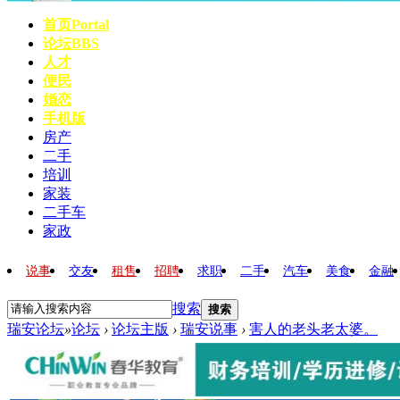
首页
Portal
论坛
BBS
人才
便民
婚恋
手机版
房产
二手
培训
家装
二手车
家政
说事
交友
租售
招聘
求职
二手
汽车
美食
金融
搜索
搜索
瑞安论坛
»
论坛
›
论坛主版
›
瑞安说事
›
害人的老头老太婆。