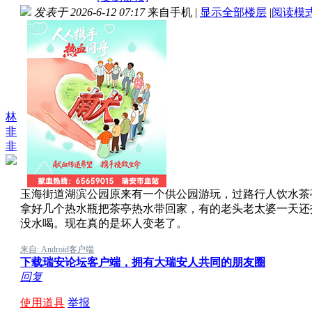
发表于 2026-6-12 07:17
来自手机
|
显示全部楼层
|
阅读模
林
非
非
玉海街道湖滨公园原来有一个供公园游玩，过路行人饮水茶
拿好几个热水瓶把茶亭热水带回家，有的老头老太婆一天还
没水喝。现在真的是坏人变老了。
来自: Android客户端
下载瑞安论坛客户端，拥有大瑞安人共同的朋友圈
回复
使用道具
举报