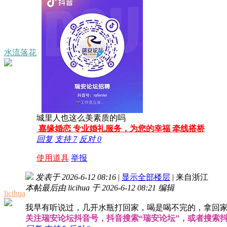
水流落花
城里人也这么美素质的吗
嘉缘婚恋 专业婚礼服务，为您的幸福 牵线搭桥
回复
支持
7
反对
0
使用道具
举报
发表于 2026-6-12 08:16
|
显示全部楼层
|
来自浙江
本帖最后由 licihua 于 2026-6-12 08:21 编辑
licihua
我早有听说过，几开水瓶打回家，喝是喝不完的，拿回
关注瑞安论坛抖音号，抖音搜索“瑞安论坛”，或者搜索抖音号