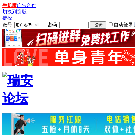
手机版
广告合作
切换到宽版
捷径
账号:
密码:
自动登录
登录