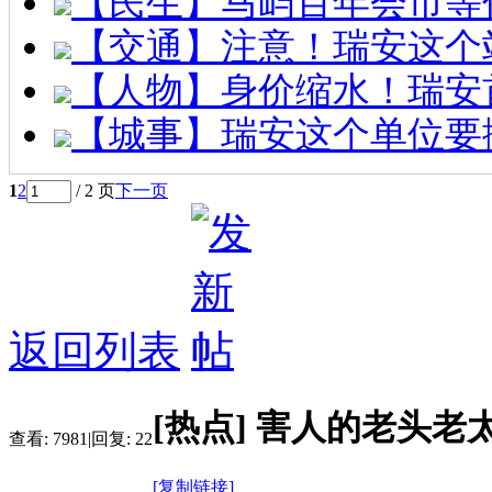
【民生】马屿百年会市等
【交通】注意！瑞安这个
【人物】身价缩水！瑞安
【城事】瑞安这个单位要
1
2
/ 2 页
下一页
返回列表
[热点]
害人的老头老
查看:
7981
|
回复:
22
[复制链接]