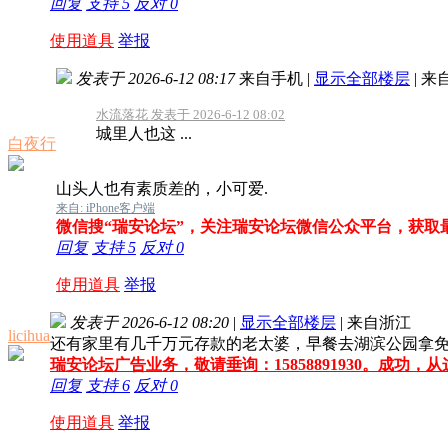
回复
支持
5
反对
0
使用道具
举报
发表于 2026-6-12 08:17
来自手机
|
显示全部楼层
|
来
水流落花 发表于 2026-6-12 08:02
城里人也这 ...
白夜行
山头人也有素质差的，小可爱.
来自: iPhone客户端
微信搜“瑞安论坛”，关注瑞安论坛微信公众平台，获取
回复
支持
5
反对
0
使用道具
举报
发表于 2026-6-12 08:20
|
显示全部楼层
|
来自浙江
licihua
还有家里有几千万元存款的老太婆，早餐去湖滨公园拿免
瑞安论坛广告业务，敬请垂询：15858891930。成功，
回复
支持
6
反对
0
使用道具
举报