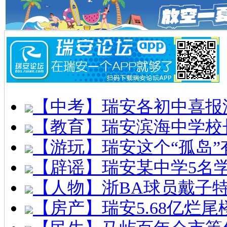
【中考】瑞安各初中喜报
【教育】瑞安滨海中学校
【游玩】瑞安这个“孤岛”
【辟谣】瑞安某中学5名
【人物】浙BA球员戴子
【房产】瑞安5.68亿烂