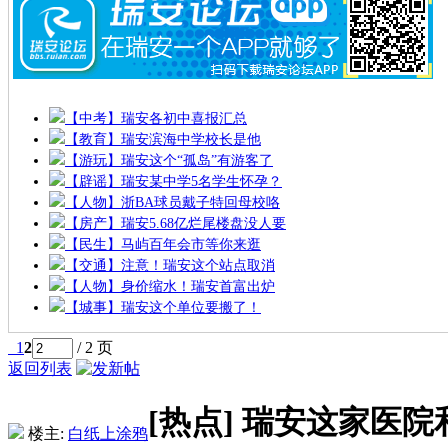
【中考】瑞安各初中喜报汇总
【教育】瑞安滨海中学校长是他
【游玩】瑞安这个“孤岛”有游客了
【辟谣】瑞安某中学5名学生怀孕？
【人物】浙BA球员戴子特回母校咯
【房产】瑞安5.68亿烂尾楼盘没人要
【民生】马屿百年会市等你来逛
【交通】注意！瑞安这个站点取消
【人物】身价缩水！瑞安首富出炉
【城事】瑞安这个单位要搬了！
1
2
/ 2 页
返回列表
[热点]
瑞安这家医院
楼主:
白纸上涂鸦