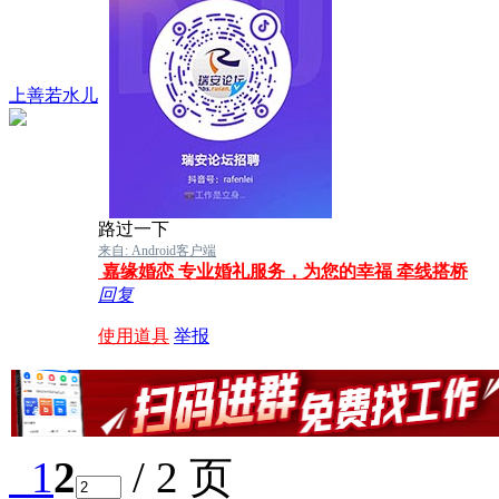
上善若水儿
路过一下
来自: Android客户端
嘉缘婚恋 专业婚礼服务，为您的幸福 牵线搭桥
回复
使用道具
举报
1
2
/ 2 页