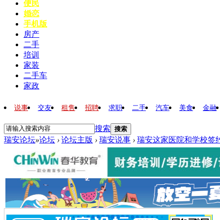
便民
婚恋
手机版
房产
二手
培训
家装
二手车
家政
说事
交友
租售
招聘
求职
二手
汽车
美食
金融
搜索
搜索
瑞安论坛
»
论坛
›
论坛主版
›
瑞安说事
›
瑞安这家医院和学校签