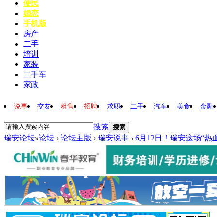
便民
婚恋
手机版
房产
二手
培训
家装
二手车
家政
说事
交友
租售
招聘
求职
二手
汽车
美食
金融
搜索
搜索
瑞安论坛
»
论坛
›
论坛主版
›
瑞安说事
›
6月12日！瑞安这场“热