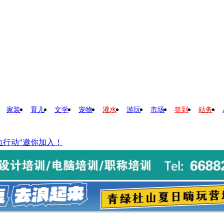
家装
育儿
文学
宠物
灌水
游玩
市场
签到
站务
血行动”邀你加入！