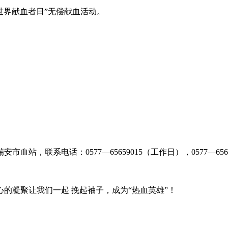
世界献血者日”无偿献血活动。
，联系电话：0577—65659015（工作日），0577—656
的凝聚让我们一起 挽起袖子，成为“热血英雄”！