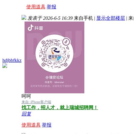
使用道具
举报
发表于 2026-6-5 16:39
来自手机
|
显示全部楼层
|
来
hdjbbfkkz
呵呵
来自: iPhone客户端
找工作，招人才，就上瑞城招聘网！
回复
使用道具
举报