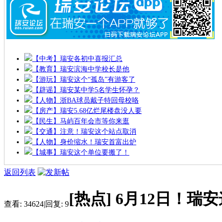
【中考】瑞安各初中喜报汇总
【教育】瑞安滨海中学校长是他
【游玩】瑞安这个“孤岛”有游客了
【辟谣】瑞安某中学5名学生怀孕？
【人物】浙BA球员戴子特回母校咯
【房产】瑞安5.68亿烂尾楼盘没人要
【民生】马屿百年会市等你来逛
【交通】注意！瑞安这个站点取消
【人物】身价缩水！瑞安首富出炉
【城事】瑞安这个单位要搬了！
返回列表
[热点]
6月12日！瑞
查看:
34624
|
回复:
9