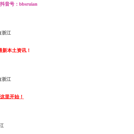
号：bbsruian
自浙江
最新本土资讯！
自浙江
从这里开始！
江