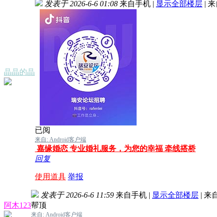
发表于 2026-6-6 01:08
来自手机
|
显示全部楼层
|
来
晶晶的晶
已阅
来自: Android客户端
嘉缘婚恋 专业婚礼服务，为您的幸福 牵线搭桥
回复
使用道具
举报
发表于 2026-6-6 11:59
来自手机
|
显示全部楼层
|
来
阿木123
帮顶
来自: Android客户端