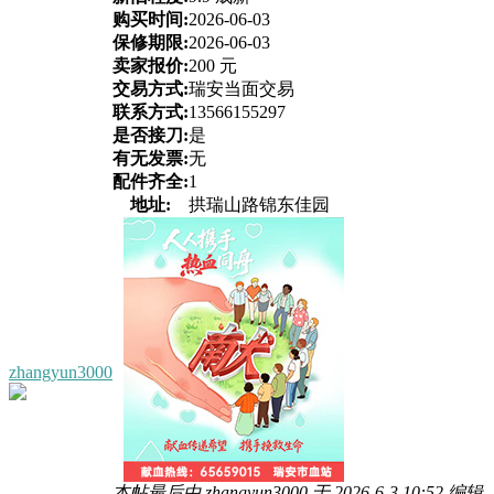
购买时间:
2026-06-03
保修期限:
2026-06-03
卖家报价:
200 元
交易方式:
瑞安当面交易
联系方式:
13566155297
是否接刀:
是
有无发票:
无
配件齐全:
1
地址:
拱瑞山路锦东佳园
zhangyun3000
本帖最后由 zhangyun3000 于 2026-6-3 10:52 编辑