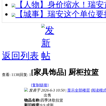
【人物】身价缩水！瑞安
【城事】瑞安这个单位要
返回列表
[家具饰品]
厨柜拉篮
查看:
1138
|
回复:
1
[复制链接]
发表于 2026-6-3 10:50
|
显示全部楼层
|
阅读模
出售
物品名称:
四季沐歌拉篮
新旧程度:
9.9 成新