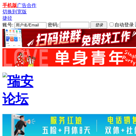
手机版
广告合作
切换到宽版
捷径
账号:
密码:
自动登录
登录