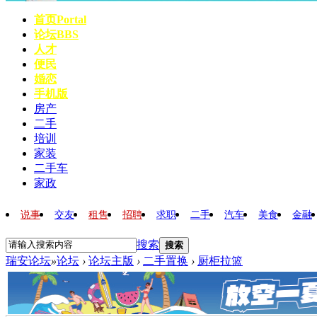
首页
Portal
论坛
BBS
人才
便民
婚恋
手机版
房产
二手
培训
家装
二手车
家政
说事
交友
租售
招聘
求职
二手
汽车
美食
金融
搜索
搜索
瑞安论坛
»
论坛
›
论坛主版
›
二手置换
›
厨柜拉篮