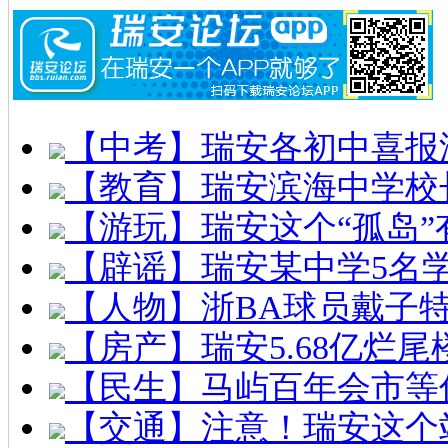
【中考】瑞安各初中喜报
【教育】瑞安滨海中学校
【游玩】瑞安这个“孤岛”
【辟谣】瑞安某中学5名
【人物】浙BA球员戴子
【房产】瑞安5.68亿烂
【民生】马屿百年会市等
【交通】注意！瑞安这个