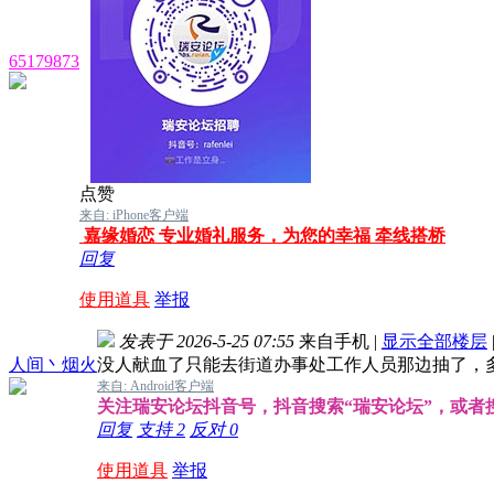
65179873
点赞
来自: iPhone客户端
嘉缘婚恋 专业婚礼服务，为您的幸福 牵线搭桥
回复
使用道具
举报
发表于 2026-5-25 07:55
来自手机
|
显示全部楼层
人间丶烟火
没人献血了只能去街道办事处工作人员那边抽了，
来自: Android客户端
关注瑞安论坛抖音号，抖音搜索“瑞安论坛”，或者搜索抖
回复
支持
2
反对
0
使用道具
举报