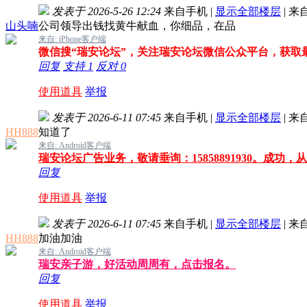
发表于 2026-5-26 12:24
来自手机
|
显示全部楼层
|
来
山头喃
公司领导出钱找黄牛献血，你细品，在品
来自: iPhone客户端
微信搜“瑞安论坛”，关注瑞安论坛微信公众平台，获取
回复
支持
1
反对
0
使用道具
举报
发表于 2026-6-11 07:45
来自手机
|
显示全部楼层
|
来
HH888
知道了
来自: Android客户端
瑞安论坛广告业务，敬请垂询：15858891930。成功，
回复
使用道具
举报
发表于 2026-6-11 07:45
来自手机
|
显示全部楼层
|
来
HH888
加油加油
来自: Android客户端
瑞安亲子游，好活动周周有，点击报名。
回复
使用道具
举报