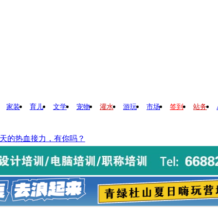
家装
育儿
文学
宠物
灌水
游玩
市场
签到
站务
续5天的热血接力，有你吗？