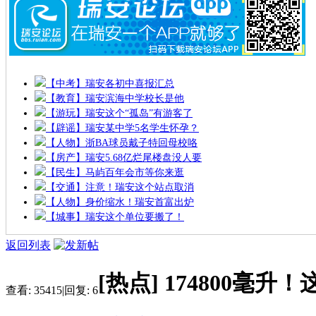
【中考】瑞安各初中喜报汇总
【教育】瑞安滨海中学校长是他
【游玩】瑞安这个“孤岛”有游客了
【辟谣】瑞安某中学5名学生怀孕？
【人物】浙BA球员戴子特回母校咯
【房产】瑞安5.68亿烂尾楼盘没人要
【民生】马屿百年会市等你来逛
【交通】注意！瑞安这个站点取消
【人物】身价缩水！瑞安首富出炉
【城事】瑞安这个单位要搬了！
返回列表
[热点]
174800毫
查看:
35415
|
回复:
6