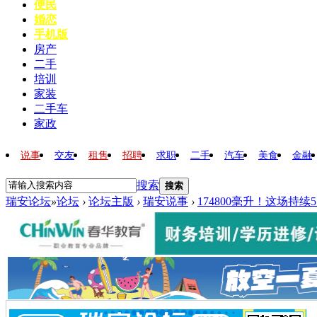
便民
婚恋
手机版
房产
二手
培训
家装
二手车
家政
说事
交友
租售
招聘
求职
二手
汽车
美食
金融
搜索
搜索
瑞安论坛
»
论坛
›
论坛主版
›
瑞安说事
›
174800毫升！这场持