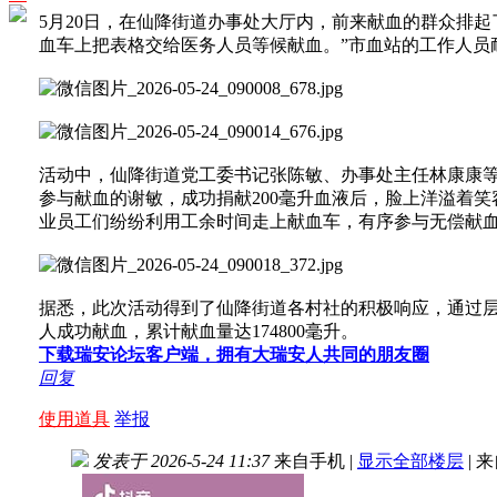
5月20日，在仙降街道办事处大厅内，前来献血的群众排
血车上把表格交给医务人员等候献血。”市血站的工作人员
活动中，仙降街道党工委书记张陈敏、办事处主任林康康
参与献血的谢敏，成功捐献200毫升血液后，脸上洋溢着笑
业员工们纷纷利用工余时间走上献血车，有序参与无偿献
据悉，此次活动得到了仙降街道各村社的积极响应，通过层
人成功献血，累计献血量达174800毫升。
下载瑞安论坛客户端，拥有大瑞安人共同的朋友圈
回复
使用道具
举报
发表于 2026-5-24 11:37
来自手机
|
显示全部楼层
|
来