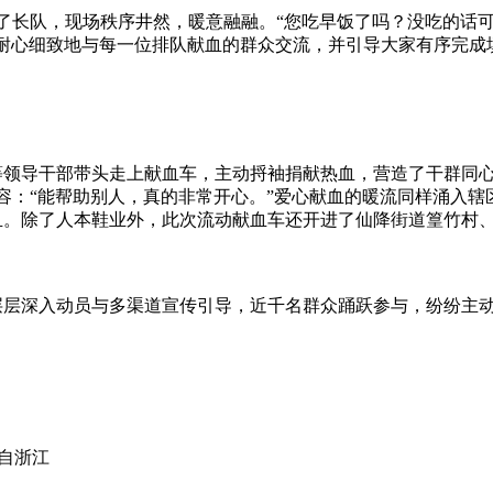
起了长队，现场秩序井然，暖意融融。“您吃早饭了吗？没吃的话
耐心细致地与每一位排队献血的群众交流，并引导大家有序完成
等领导干部带头走上献血车，主动捋袖捐献热血，营造了干群同
容：“能帮助别人，真的非常开心。”爱心献血的暖流同样涌入辖
血。除了人本鞋业外，此次流动献血车还开进了仙降街道篁竹村
层深入动员与多渠道宣传引导，近千名群众踊跃参与，纷纷主动挽
自浙江