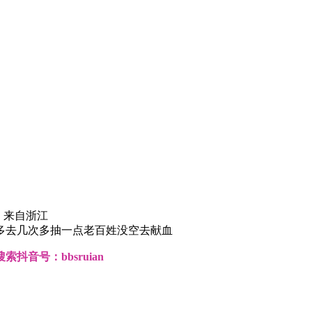
|
来自浙江
多去几次多抽一点老百姓没空去献血
音号：bbsruian