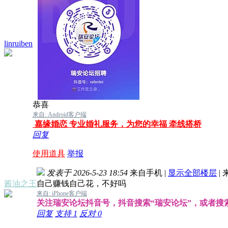
linruiben
恭喜
来自: Android客户端
嘉缘婚恋 专业婚礼服务，为您的幸福 牵线搭桥
回复
使用道具
举报
发表于 2026-5-23 18:54
来自手机
|
显示全部楼层
|
酱油之王
自己赚钱自己花，不好吗
来自: iPhone客户端
关注瑞安论坛抖音号，抖音搜索“瑞安论坛”，或者搜索抖音
回复
支持
1
反对
0