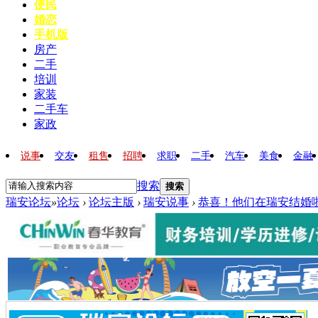
便民
婚恋
手机版
房产
二手
培训
家装
二手车
家政
说事
交友
租售
招聘
求职
二手
汽车
美食
金融
搜索
搜索
瑞安论坛
»
论坛
›
论坛主版
›
瑞安说事
›
恭喜！他们在瑞安结婚