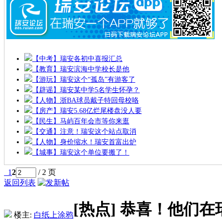
【中考】瑞安各初中喜报汇总
【教育】瑞安滨海中学校长是他
【游玩】瑞安这个“孤岛”有游客了
【辟谣】瑞安某中学5名学生怀孕？
【人物】浙BA球员戴子特回母校咯
【房产】瑞安5.68亿烂尾楼盘没人要
【民生】马屿百年会市等你来逛
【交通】注意！瑞安这个站点取消
【人物】身价缩水！瑞安首富出炉
【城事】瑞安这个单位要搬了！
1
2
/ 2 页
返回列表
[热点]
恭喜！他们在
楼主:
白纸上涂鸦