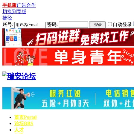
手机版
广告合作
切换到宽版
捷径
账号:
密码:
自动登录
登录
首页
Portal
论坛
BBS
人才