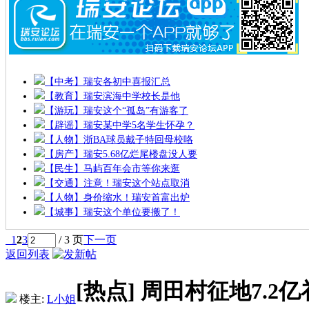
【中考】瑞安各初中喜报汇总
【教育】瑞安滨海中学校长是他
【游玩】瑞安这个“孤岛”有游客了
【辟谣】瑞安某中学5名学生怀孕？
【人物】浙BA球员戴子特回母校咯
【房产】瑞安5.68亿烂尾楼盘没人要
【民生】马屿百年会市等你来逛
【交通】注意！瑞安这个站点取消
【人物】身价缩水！瑞安首富出炉
【城事】瑞安这个单位要搬了！
1
2
3
/ 3 页
下一页
返回列表
[热点]
周田村征地7.2
楼主:
L小姐