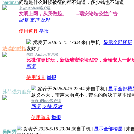
hardman
问题是什么时候被征的都不知道，多少钱也不知道
来自: Android客户端
文明上网，从我做起。 --瑞安论坛公益广告
回复
支持
反对
使用道具
举报
发表于 2026-5-15 17:03
来自手机
|
显示全部楼层
戴瑞的戒指
发财了
来自: Android客户端
比微信更好玩，新版瑞安论坛APP，全瑞安人一起
回复
使用道具
举报
发表于 2026-5-15 22:44
来自手机
|
显示全部楼
苏菲强力贴身
意义不大，雷声大雨点小，带头的解决了基本没
来自: iPhone客户端
回复
支持
反对
使用道具
举报
发表于 2026-5-15 23:04
来自手机
|
显示全部楼层
|
来
吴阿秀