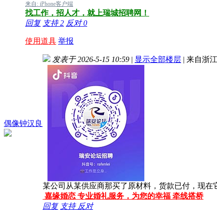
来自: iPhone客户端
找工作，招人才，就上瑞城招聘网！
回复
支持
2
反对
0
使用道具
举报
发表于 2026-5-15 10:59
|
显示全部楼层
|
来自浙
偶像钟汉良
某公司从某供应商那买了原材料，货款已付，现在它
嘉缘婚恋 专业婚礼服务，为您的幸福 牵线搭桥
回复
支持
反对