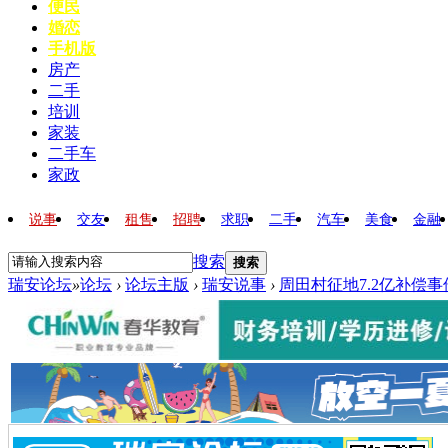
便民
婚恋
手机版
房产
二手
培训
家装
二手车
家政
说事
交友
租售
招聘
求职
二手
汽车
美食
金融
搜索
搜索
瑞安论坛
»
论坛
›
论坛主版
›
瑞安说事
›
周田村征地7.2亿补偿事