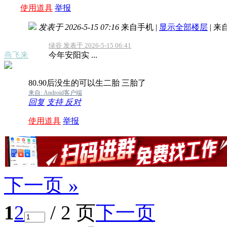
使用道具
举报
发表于 2026-5-15 07:16
来自手机
|
显示全部楼层
|
来
绿谷 发表于 2026-5-15 06:41
燕飞来
今年安阳实 ...
80.90后没生的可以生二胎 三胎了
来自: Android客户端
回复
支持
反对
使用道具
举报
下一页 »
1
2
/ 2 页
下一页