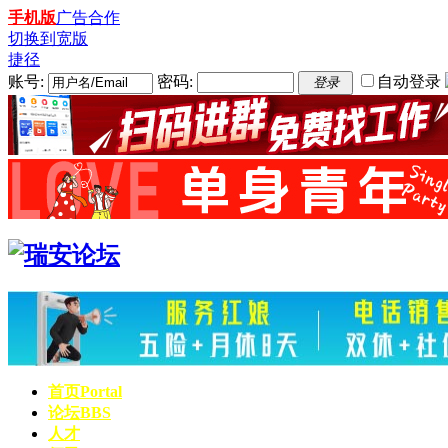
手机版
广告合作
切换到宽版
捷径
账号:
密码:
自动登录
登录
首页
Portal
论坛
BBS
人才