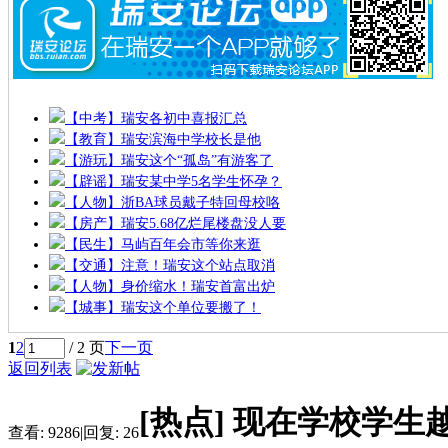
【中考】瑞安各初中喜报汇总
【教育】瑞安滨海中学校长是他
【游玩】瑞安这个“孤岛”有游客了
【辟谣】瑞安某中学5名学生怀孕？
【人物】浙BA球员戴子特回母校咯
【房产】瑞安5.68亿烂尾楼盘没人要
【民生】马屿百年会市等你来逛
【交通】注意！瑞安这个站点取消
【人物】身价缩水！瑞安首富出炉
【城事】瑞安这个单位要搬了！
1
2
/ 2 页
下一页
返回列表
[热点]
现在学校学生
查看:
9286
|
回复:
26