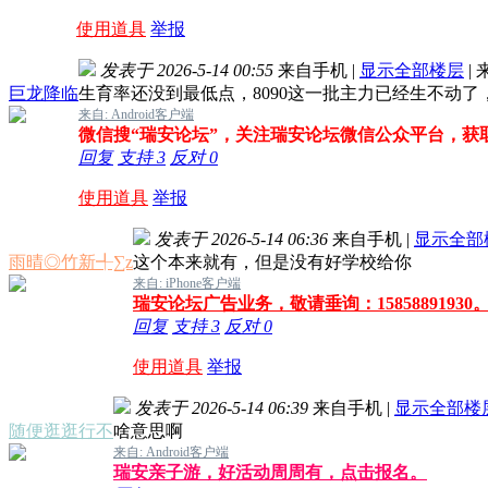
使用道具
举报
发表于 2026-5-14 00:55
来自手机
|
显示全部楼层
|
巨龙降临
生育率还没到最低点，8090这一批主力已经生不动了
来自: Android客户端
微信搜“瑞安论坛”，关注瑞安论坛微信公众平台，获
回复
支持
3
反对
0
使用道具
举报
发表于 2026-5-14 06:36
来自手机
|
显示全部
雨晴◎竹新╃∑z
这个本来就有，但是没有好学校给你
来自: iPhone客户端
瑞安论坛广告业务，敬请垂询：1585889193
回复
支持
3
反对
0
使用道具
举报
发表于 2026-5-14 06:39
来自手机
|
显示全部楼
随便逛逛行不
啥意思啊
来自: Android客户端
瑞安亲子游，好活动周周有，点击报名。