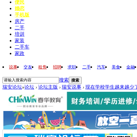
便民
婚恋
手机版
房产
二手
培训
家装
二手车
家政
说事
交友
租售
招聘
求职
二手
汽车
美食
金融
搜索
搜索
瑞安论坛
»
论坛
›
论坛主版
›
瑞安说事
›
现在学校学生越来越少