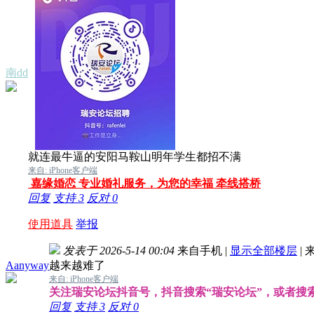
南dd
就连最牛逼的安阳马鞍山明年学生都招不满
来自: iPhone客户端
嘉缘婚恋 专业婚礼服务，为您的幸福 牵线搭桥
回复
支持
3
反对
0
使用道具
举报
发表于 2026-5-14 00:04
来自手机
|
显示全部楼层
|
来
Aanyway
越来越难了
来自: iPhone客户端
关注瑞安论坛抖音号，抖音搜索“瑞安论坛”，或者搜索抖音
回复
支持
3
反对
0