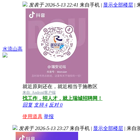
发表于 2026-5-13 22:41
来自手机
|
显示全部楼层
|
水流山高
就近原则还在，就近相当于施教区
来自: Android客户端
找工作，招人才，就上瑞城招聘网！
回复
支持
4
反对
0
使用道具
举报
发表于 2026-5-13 23:27
来自手机
|
显示全部楼层
|
来自