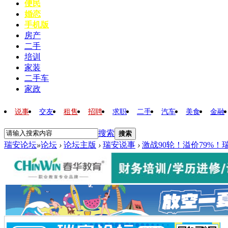
便民
婚恋
手机版
房产
二手
培训
家装
二手车
家政
说事
交友
租售
招聘
求职
二手
汽车
美食
金融
搜索
搜索
瑞安论坛
»
论坛
›
论坛主版
›
瑞安说事
›
激战90轮！溢价79%！