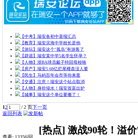
【中考】瑞安各初中喜报汇总
【教育】瑞安滨海中学校长是他
【游玩】瑞安这个“孤岛”有游客了
【辟谣】瑞安某中学5名学生怀孕？
【人物】浙BA球员戴子特回母校咯
【房产】瑞安5.68亿烂尾楼盘没人要
【民生】马屿百年会市等你来逛
【交通】注意！瑞安这个站点取消
【人物】身价缩水！瑞安首富出炉
【城事】瑞安这个单位要搬了！
1
2
/ 2 页
下一页
返回列表
[热点]
激战90轮！溢
查看:
13356
|
回