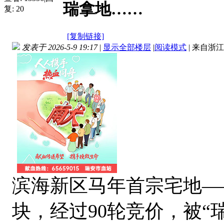
瑞拿地……
复:
20
[复制链接]
发表于 2026-5-9 19:17
|
显示全部楼层
|
阅读模式
|
来自浙江
滨海新区马年首宗宅地——
块，经过90轮竞价，被“