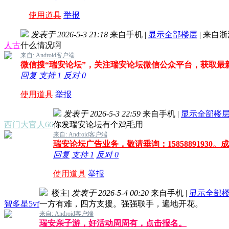
使用道具
举报
发表于 2026-5-3 21:18
来自手机
|
显示全部楼层
|
来自浙
人古
什么情况啊
来自: Android客户端
微信搜“瑞安论坛”，关注瑞安论坛微信公众平台，获取最
回复
支持
1
反对
0
使用道具
举报
发表于 2026-5-3 22:59
来自手机
|
显示全部楼
西门大官人66
你发瑞安论坛有个鸡毛用
来自: Android客户端
瑞安论坛广告业务，敬请垂询：15858891930
回复
支持
1
反对
0
使用道具
举报
楼主
|
发表于 2026-5-4 00:20
来自手机
|
显示全部
智多星5vf
一方有难，四方支援。强强联手，遍地开花。
来自: Android客户端
瑞安亲子游，好活动周周有，点击报名。