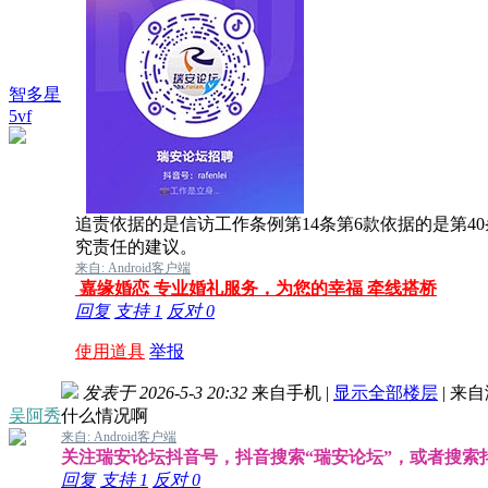
智多星
5vf
追责依据的是信访工作条例第14条第6款依据的是第4
究责任的建议。
来自: Android客户端
嘉缘婚恋 专业婚礼服务，为您的幸福 牵线搭桥
回复
支持
1
反对
0
使用道具
举报
发表于 2026-5-3 20:32
来自手机
|
显示全部楼层
|
来自
吴阿秀
什么情况啊
来自: Android客户端
关注瑞安论坛抖音号，抖音搜索“瑞安论坛”，或者搜索抖音号
回复
支持
1
反对
0