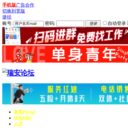
手机版
广告合作
切换到宽版
捷径
账号:
密码:
自动登录
登录
首页
Portal
论坛
BBS
人才