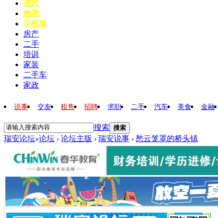
便民
婚恋
手机版
房产
二手
培训
家装
二手车
家政
说事
交友
租售
招聘
求职
二手
汽车
美食
金融
搜索
搜索
瑞安论坛
»
论坛
›
论坛主版
›
瑞安说事
›
愁云笼罩的桥头镇