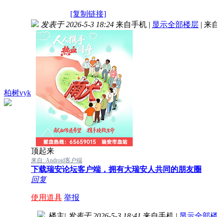
[复制链接]
发表于 2026-5-3 18:24
来自手机
|
显示全部楼层
|
来
柏树vyk
顶起来
来自: Android客户端
下载瑞安论坛客户端，拥有大瑞安人共同的朋友圈
回复
使用道具
举报
楼主
|
发表于 2026-5-3 18:41
来自手机
|
显示全部