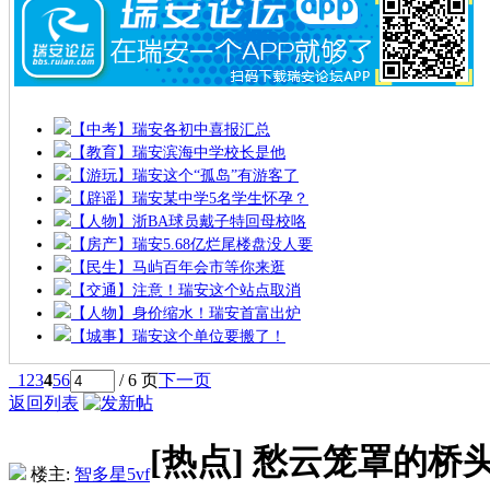
【中考】瑞安各初中喜报汇总
【教育】瑞安滨海中学校长是他
【游玩】瑞安这个“孤岛”有游客了
【辟谣】瑞安某中学5名学生怀孕？
【人物】浙BA球员戴子特回母校咯
【房产】瑞安5.68亿烂尾楼盘没人要
【民生】马屿百年会市等你来逛
【交通】注意！瑞安这个站点取消
【人物】身价缩水！瑞安首富出炉
【城事】瑞安这个单位要搬了！
1
2
3
4
5
6
/ 6 页
下一页
返回列表
[热点]
愁云笼罩的桥
楼主:
智多星5vf