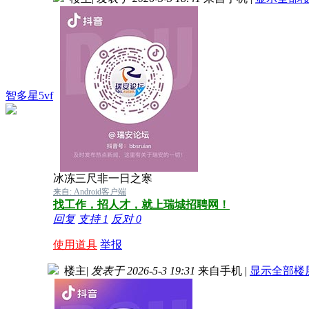
智多星5vf
冰冻三尺非一日之寒
来自: Android客户端
找工作，招人才，就上瑞城招聘网！
回复
支持
1
反对
0
使用道具
举报
楼主
|
发表于 2026-5-3 19:31
来自手机
|
显示全部楼