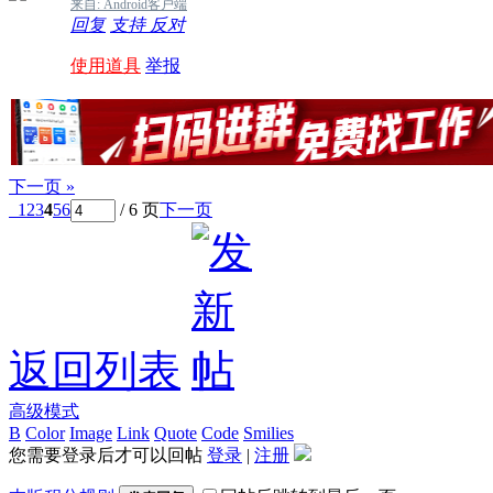
来自: Android客户端
回复
支持
反对
使用道具
举报
下一页 »
1
2
3
4
5
6
/ 6 页
下一页
返回列表
高级模式
B
Color
Image
Link
Quote
Code
Smilies
您需要登录后才可以回帖
登录
|
注册