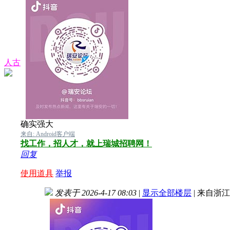
人古
确实强大
来自: Android客户端
找工作，招人才，就上瑞城招聘网！
回复
使用道具
举报
发表于 2026-4-17 08:03
|
显示全部楼层
|
来自浙江