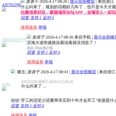
发表于 2026-4-17 08:26
|
显示全部楼层
|
来自浙江
420702298
什么叫来了，规划的话都好几年了，也不是今天才规
比微信更好玩，新版瑞安论坛APP，全瑞安人一起
回复
支持
1
反对
0
使用道具
举报
发表于 2026-4-17 08:36
来自手机
|
显示全部楼
瑞安市区空气
滨海大道快速路说着说着就没消息了！
来自: iPhone客户端
回复
支持
2
反对
0
使用道具
举报
楼主
|
发表于 2026-4-17 08:41
|
显示全部楼层
|
来自浙江
420702298 发表于 2026-4-17 08:26
ljjabc
什么叫来了 ...
你说“开工的话至少还要再等五到十年才会开工”依据是什
回复
支持
3
反对
0
使用道具
举报