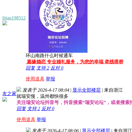
lijian198512
环山南路什么时候通车
嘉缘婚恋 专业婚礼服务，为您的幸福 牵线搭桥
回复
支持
2
反对
0
使用道具
举报
发表于 2026-4-17 08:04
|
显示全部楼层
|
来自浙江
友之家
就瑞安慢，温州都快很多
关注瑞安论坛抖音号，抖音搜索“瑞安论坛”，或者搜索抖音号
回复
支持
2
反对
0
使用道具
举报
发表于 2026-4-17 08:06
|
显示全部楼层
|
来自浙