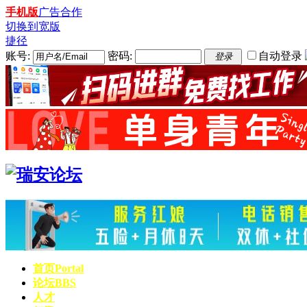
手机版
广告合作
切换到宽版
捷径
账号:
密码:
自动登录
登录
首页
Portal
论坛
BBS
人才