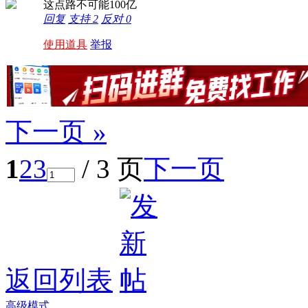
这点路不可能100亿
回复
支持
2
反对
0
使用道具
举报
下一页 »
1
2
3
/ 3 页
下一页
返回列表
高级模式