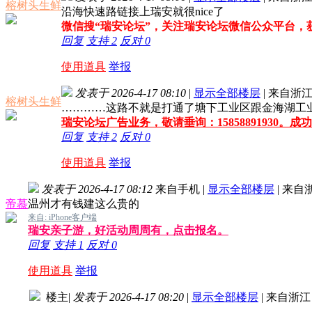
榕树头生鲜
沿海快速路链接上瑞安就很nice了
微信搜“瑞安论坛”，关注瑞安论坛微信公众平台，
回复
支持
2
反对
0
使用道具
举报
发表于 2026-4-17 08:10
|
显示全部楼层
|
来自浙
榕树头生鲜
…………这路不就是打通了塘下工业区跟金海湖工
瑞安论坛广告业务，敬请垂询：15858891930。
回复
支持
2
反对
0
使用道具
举报
发表于 2026-4-17 08:12
来自手机
|
显示全部楼层
|
来自
帝慕
温州才有钱建这么贵的
来自: iPhone客户端
瑞安亲子游，好活动周周有，点击报名。
回复
支持
1
反对
0
使用道具
举报
楼主
|
发表于 2026-4-17 08:20
|
显示全部楼层
|
来自浙江