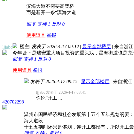
滨海大道不需要高架桥
而是新开一条“滨海大道
”
回复
支持
1
反对
0
使用道具
举报
楼主
|
发表于 2026-4-17 09:12
|
显示全部楼层
|
来自浙江
ljjabc
今年塘下是瑞安重大项目投资的重头戏，星海街道也是龙
回复
支持
1
反对
0
使用道具
举报
发表于 2026-4-17 09:15
|
显示全部楼层
|
来自浙江
ljjabc 发表于 2026-4-17 08:41
你说“开工 ...
420702298
温州市国民经济和社会发展第十五个五年规划纲要：
海大道段
十五五期间还只是谋划，连开工都没有，所以开工最
回复
支持
1
反对
0