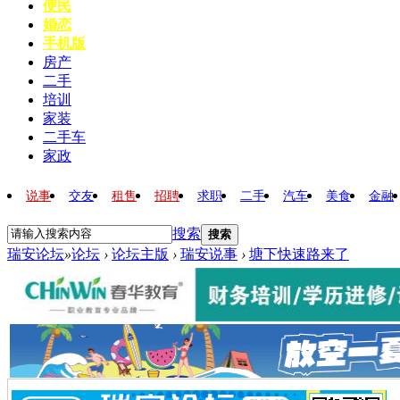
便民
婚恋
手机版
房产
二手
培训
家装
二手车
家政
说事
交友
租售
招聘
求职
二手
汽车
美食
金融
搜索
搜索
瑞安论坛
»
论坛
›
论坛主版
›
瑞安说事
›
塘下快速路来了