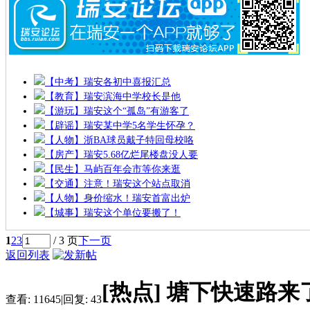
【中考】瑞安各初中喜报汇总
【教育】瑞安滨海中学校长是他
【游玩】瑞安这个“孤岛”有游客了
【辟谣】瑞安某中学5名学生怀孕？
【人物】浙BA球员戴子特回母校咯
【房产】瑞安5.68亿烂尾楼盘没人要
【民生】马屿百年会市等你来逛
【交通】注意！瑞安这个站点取消
【人物】身价缩水！瑞安首富出炉
【城事】瑞安这个单位要搬了！
1
2
3
/ 3 页
下一页
返回列表
[热点]
塘下快速路来
查看:
11645
|
回复:
43