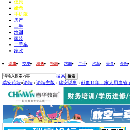
便民
婚恋
手机版
房产
二手
培训
家装
二手车
家政
说事
交友
租售
招聘
求职
二手
汽车
美食
金融
搜索
搜索
瑞安论坛
»
论坛
›
论坛主版
›
瑞安说事
›
献血11年，家人用血省了