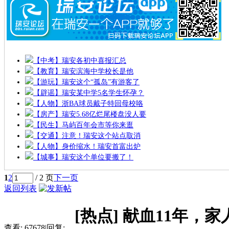
【中考】瑞安各初中喜报汇总
【教育】瑞安滨海中学校长是他
【游玩】瑞安这个“孤岛”有游客了
【辟谣】瑞安某中学5名学生怀孕？
【人物】浙BA球员戴子特回母校咯
【房产】瑞安5.68亿烂尾楼盘没人要
【民生】马屿百年会市等你来逛
【交通】注意！瑞安这个站点取消
【人物】身价缩水！瑞安首富出炉
【城事】瑞安这个单位要搬了！
1
2
/ 2 页
下一页
返回列表
[热点]
献血11年，家
查看:
67678
|
回复: