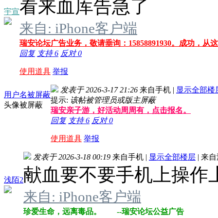
看来血库告急了
宇宣
来自: iPhone客户端
瑞安论坛广告业务，敬请垂询：15858891930。成功，从
回复
支持
6
反对
0
使用道具
举报
发表于 2026-3-17 21:26
来自手机
|
显示全部楼
用户名被屏蔽
提示:
该帖被管理员或版主屏蔽
头像被屏蔽
瑞安亲子游，好活动周周有，点击报名。
回复
支持
6
反对
0
使用道具
举报
发表于 2026-3-18 00:19
来自手机
|
显示全部楼层
|
来自
献血要不要手机上操作
浅陌2
来自: iPhone客户端
珍爱生命，远离毒品。 --瑞安论坛公益广告