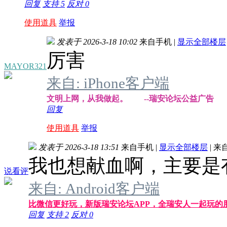
回复
支持
5
反对
0
使用道具
举报
发表于 2026-3-18 10:02
来自手机
|
显示全部楼层
厉害
MAYOR321
来自: iPhone客户端
文明上网，从我做起。 --瑞安论坛公益广告
回复
使用道具
举报
发表于 2026-3-18 13:51
来自手机
|
显示全部楼层
|
来
我也想献血啊，主要是
说看评
来自: Android客户端
比微信更好玩，新版瑞安论坛APP，全瑞安人一起玩的
回复
支持
2
反对
0