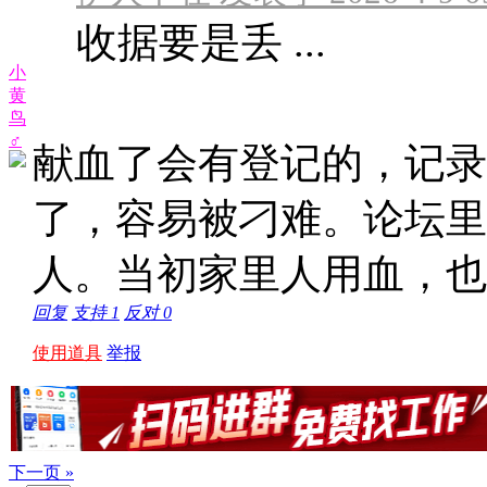
收据要是丢 ...
小
黄
鸟
♂
献血了会有登记的，记录
了，容易被刁难。论坛里
人。当初家里人用血，也
回复
支持
1
反对
0
使用道具
举报
下一页 »