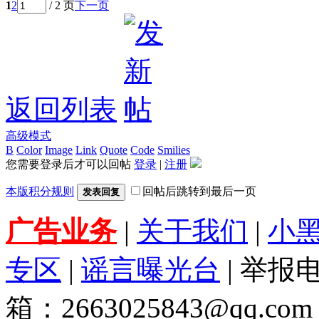
1
2
/ 2 页
下一页
返回列表
高级模式
B
Color
Image
Link
Quote
Code
Smilies
您需要登录后才可以回帖
登录
|
注册
本版积分规则
回帖后跳转到最后一页
发表回复
广告业务
|
关于我们
|
小
专区
|
谣言曝光台
| 举报电
箱：2663025843@qq.com