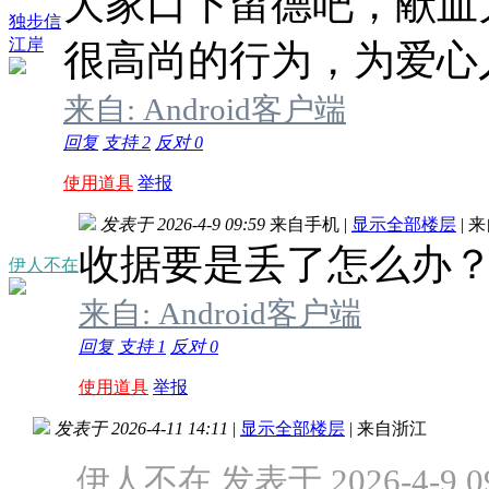
大家口下留德吧，献血
独步信
江岸
很高尚的行为，为爱心
来自: Android客户端
回复
支持
2
反对
0
使用道具
举报
发表于 2026-4-9 09:59
来自手机
|
显示全部楼层
|
来
收据要是丢了怎么办
伊人不在
来自: Android客户端
回复
支持
1
反对
0
使用道具
举报
发表于 2026-4-11 14:11
|
显示全部楼层
|
来自浙江
伊人不在 发表于 2026-4-9 09