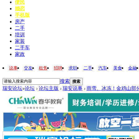
便民
婚恋
手机版
房产
二手
培训
家装
二手车
家政
说事
交友
租售
招聘
求职
二手
汽车
美食
金融
搜索
搜索
瑞安论坛
»
论坛
›
论坛主版
›
瑞安说事
›
雨雪、冰冻！金鸡山部