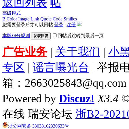
返回列表
高级模式
B
Color
Image
Link
Quote
Code
Smilies
您需要登录后才可以回帖
登录
|
注册
本版积分规则
回帖后跳转到最后一页
发表回复
广告业务
|
关于我们
|
小
专区
|
谣言曝光台
| 举报电
箱：2663025843@qq.com
Powered by
Discuz!
X3.4
©
在线 瑞安论坛
浙B2-2021
浙公网安备 33038102330633号