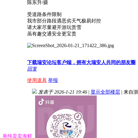
陈东升/摄
受道路条件限制
我市部分路段遇恶劣天气极易封控
请大家尽量避开游玩赏雪
虽有趣交通安全更宝贵
下载瑞安论坛客户端，拥有大瑞安人共同的朋友圈
回复
使用道具
举报
发表于 2026-1-21 19:46
|
显示全部楼层
|
来自浙
单纯卖卖海鲜