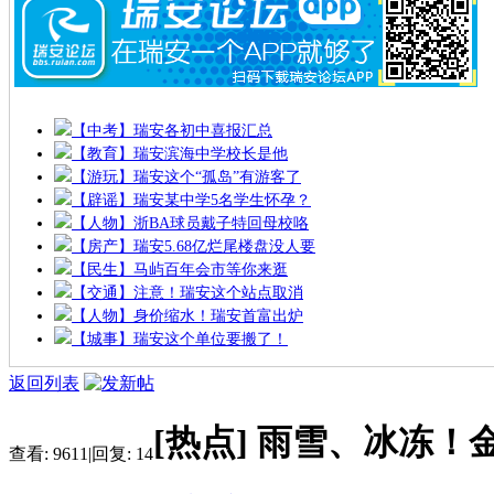
【中考】瑞安各初中喜报汇总
【教育】瑞安滨海中学校长是他
【游玩】瑞安这个“孤岛”有游客了
【辟谣】瑞安某中学5名学生怀孕？
【人物】浙BA球员戴子特回母校咯
【房产】瑞安5.68亿烂尾楼盘没人要
【民生】马屿百年会市等你来逛
【交通】注意！瑞安这个站点取消
【人物】身价缩水！瑞安首富出炉
【城事】瑞安这个单位要搬了！
返回列表
[热点]
雨雪、冰冻！
查看:
9611
|
回复:
14