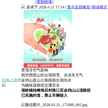
[复制链接]
发表于 2026-1-21 17:14
|
显示全部楼层
|
阅读模式
受强冷空气影响
我市西部山区出现雨雪、冰冻等天气
白纸上涂鸦
金鸡山盘山公路路面出现结冰
为确保该路段交通安全
湖岭镇桂峰坳后村路口至金鸡山山顶路段
已实施封道，禁止车辆驶入