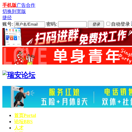
手机版
广告合作
切换到宽版
捷径
账号:
密码:
自动登录
登录
首页
Portal
论坛
BBS
人才