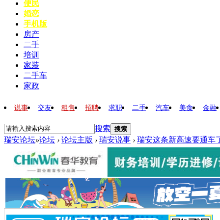
便民
婚恋
手机版
房产
二手
培训
家装
二手车
家政
说事
交友
租售
招聘
求职
二手
汽车
美食
金融
搜索
搜索
瑞安论坛
»
论坛
›
论坛主版
›
瑞安说事
›
瑞安这条新高速要通车了！