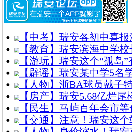
【中考】瑞安各初中喜报
【教育】瑞安滨海中学校
【游玩】瑞安这个“孤岛”
【辟谣】瑞安某中学5名
【人物】浙BA球员戴子
【房产】瑞安5.68亿烂
【民生】马屿百年会市等
【交通】注意！瑞安这个
【人物】身价缩水！瑞安