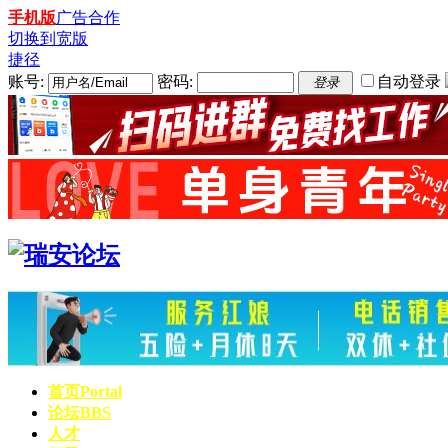
手机版
广告合作
切换到宽版
捷径
账号:
密码:
自动登录
登录
首页
Portal
论坛
BBS
人才