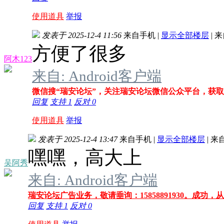
使用道具
举报
发表于 2025-12-4 11:56
来自手机
|
显示全部楼层
|
来
方便了很多
阿木123
来自: Android客户端
微信搜“瑞安论坛”，关注瑞安论坛微信公众平台，获
回复
支持
1
反对
0
使用道具
举报
发表于 2025-12-4 13:47
来自手机
|
显示全部楼层
|
来
嘿嘿，高大上
吴阿秀
来自: Android客户端
瑞安论坛广告业务，敬请垂询：15858891930。成功，
回复
支持
1
反对
0