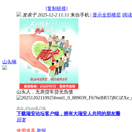
[复制链接]
发表于 2025-12-2 11:11
来自手机
|
显示全部楼层
|
阅
山头喃
山头人，无房贷车贷无负债
来自: iPhone客户端
下载瑞安论坛客户端，拥有大瑞安人共同的朋友圈
回复
使用道具
举报