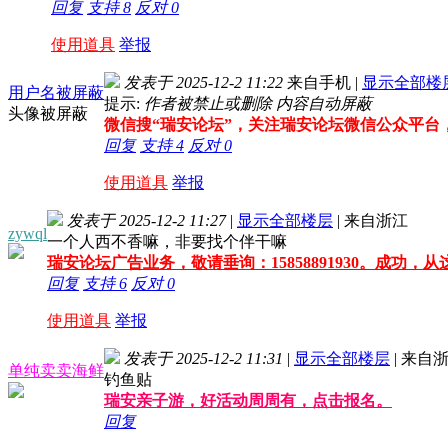
回复
支持
8
反对
0
使用道具
举报
发表于 2025-12-2 11:22
来自手机
|
显示全部楼
用户名被屏蔽
提示:
作者被禁止或删除 内容自动屏蔽
头像被屏蔽
微信搜“瑞安论坛”，关注瑞安论坛微信公众平台
回复
支持
4
反对
0
使用道具
举报
发表于 2025-12-2 11:27
|
显示全部楼层
|
来自浙江
zywql
一个人西不香嘛，非要找个伴干嘛
瑞安论坛广告业务，敬请垂询：15858891930。成功，
回复
支持
6
反对
0
使用道具
举报
发表于 2025-12-2 11:31
|
显示全部楼层
|
来自浙
单纯卖卖海鲜
钓鱼贴
瑞安亲子游，好活动周周有，点击报名。
回复