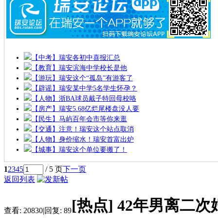
【中考】瑞安各初中喜报汇总
【教育】瑞安滨海中学校长是他
【游玩】瑞安这个“孤岛”有游客了
【辟谣】瑞安某中学5名学生怀孕？
【人物】浙BA球员戴子特回母校咯
【房产】瑞安5.68亿烂尾楼盘没人要
【民生】马屿百年会市等你来逛
【交通】注意！瑞安这个站点取消
【人物】身价缩水！瑞安首富出炉
【城事】瑞安这个单位要搬了！
1
2
3
4
5
/ 5 页
下一页
返回列表
[热点]
42年男离二
查看:
20830
|
回复:
89