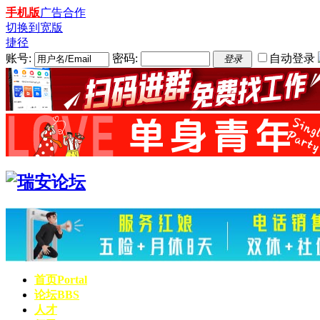
手机版
广告合作
切换到宽版
捷径
账号:
密码:
自动登录
登录
首页
Portal
论坛
BBS
人才