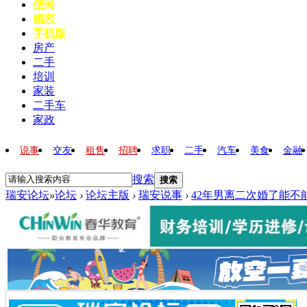
便民
婚恋
手机版
房产
二手
培训
家装
二手车
家政
说事
交友
租售
招聘
求职
二手
汽车
美食
金融
搜索
搜索
瑞安论坛
»
论坛
›
论坛主版
›
瑞安说事
›
42年男离二次婚了能不