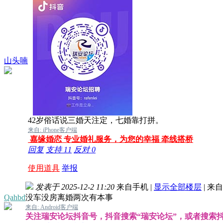
山头喃
42岁
俗话说三婚天注定，七婚靠打拼。
来自: iPhone客户端
嘉缘婚恋 专业婚礼服务，为您的幸福 牵线搭桥
回复
支持
11
反对
0
使用道具
举报
发表于 2025-12-2 11:20
来自手机
|
显示全部楼层
|
来自
Qahbd
没车没房离婚两次有本事
来自: Android客户端
关注瑞安论坛抖音号，抖音搜索“瑞安论坛”，或者搜索抖音号