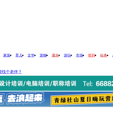
家装
育儿
文学
宠物
灌水
游玩
市场
签到
站务
能找个老伴？