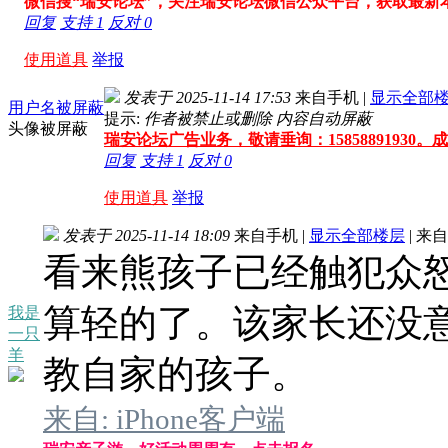
微信搜“瑞安论坛”，关注瑞安论坛微信公众平台，获取最新
回复
支持
1
反对
0
使用道具
举报
发表于 2025-11-14 17:53
来自手机
|
显示全部
用户名被屏蔽
提示:
作者被禁止或删除 内容自动屏蔽
头像被屏蔽
瑞安论坛广告业务，敬请垂询：15858891930
回复
支持
1
反对
0
使用道具
举报
发表于 2025-11-14 18:09
来自手机
|
显示全部楼层
|
来自
看来熊孩子已经触犯众
算轻的了。该家长还没
我是
一只
羊
教自家的孩子。
来自: iPhone客户端