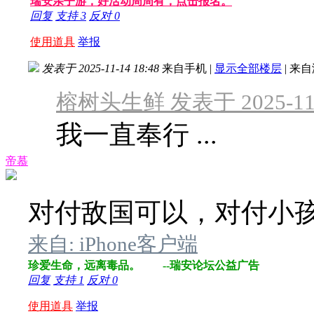
瑞安亲子游，好活动周周有，点击报名。
回复
支持
3
反对
0
使用道具
举报
发表于 2025-11-14 18:48
来自手机
|
显示全部楼层
|
来自
榕树头生鲜 发表于 2025-11-1
我一直奉行 ...
帝慕
对付敌国可以，对付小
来自: iPhone客户端
珍爱生命，远离毒品。 --瑞安论坛公益广告
回复
支持
1
反对
0
使用道具
举报