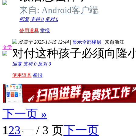
来自: Android客户端
回复
支持
0
反对
0
使用道具
举报
发表于 2025-11-15 12:44
|
显示全部楼层
|
来自浙江
文学
对付这种孩子必须向隆
回复
支持
0
反对
0
使用道具
举报
下一页 »
1
2
3
/ 3 页
下一页