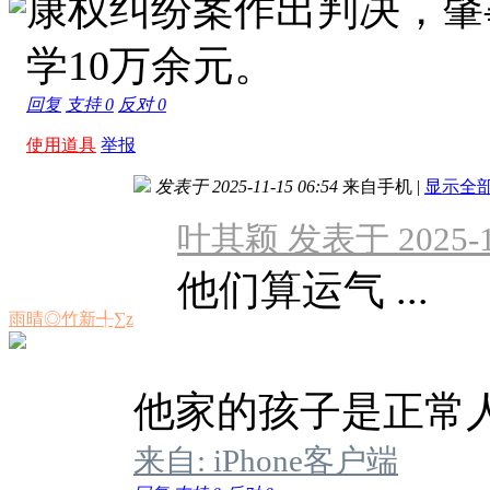
康权纠纷案作出判决，肇
学10万余元。
回复
支持
0
反对
0
使用道具
举报
发表于 2025-11-15 06:54
来自手机
|
显示全
叶其颖 发表于 2025-11
他们算运气 ...
雨晴◎竹新╃∑z
他家的孩子是正常
来自: iPhone客户端