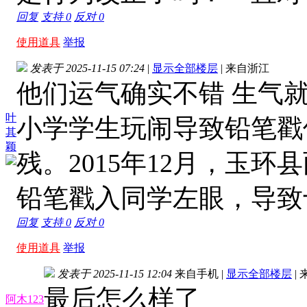
回复
支持
0
反对
0
使用道具
举报
发表于 2025-11-15 07:24
|
显示全部楼层
|
来自浙江
他们运气确实不错 生气就
叶
小学学生玩闹导致铅笔戳
其
颖
残。2015年12月，玉
铅笔戳入同学左眼，导致
回复
支持
0
反对
0
使用道具
举报
发表于 2025-11-15 12:04
来自手机
|
显示全部楼层
|
最后怎么样了
阿木123