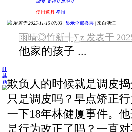
回复
支持
0
反对
0
使用道具
举报
发表于 2025-11-15 07:03
|
显示全部楼层
|
来自浙江
雨晴◎竹新╃∑z 发表于 2025-1
他家的孩子 ...
叶
其
欺负人的时候就是调皮捣
颖
只是调皮吗？早点矫正行
一下18年林健厦事件。
是行为改正了吗？一直对