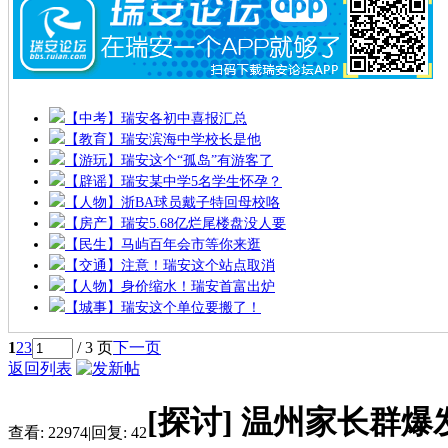
【中考】瑞安各初中喜报汇总
【教育】瑞安滨海中学校长是他
【游玩】瑞安这个“孤岛”有游客了
【辟谣】瑞安某中学5名学生怀孕？
【人物】浙BA球员戴子特回母校咯
【房产】瑞安5.68亿烂尾楼盘没人要
【民生】马屿百年会市等你来逛
【交通】注意！瑞安这个站点取消
【人物】身价缩水！瑞安首富出炉
【城事】瑞安这个单位要搬了！
1
2
3
/ 3 页
下一页
返回列表
[探讨]
温州家长群爆
查看:
22974
|
回复:
42