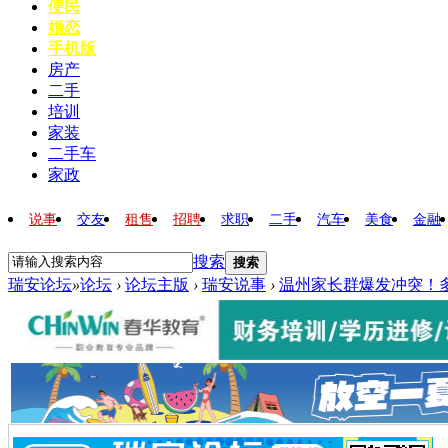
便民
婚恋
手机版
房产
二手
培训
家装
二手车
家政
说事
交友
租售
招聘
求职
二手
汽车
美食
金融
搜索
搜索
瑞安论坛
»
论坛
›
论坛主版
›
瑞安说事
›
温州家长群爆发冲突！