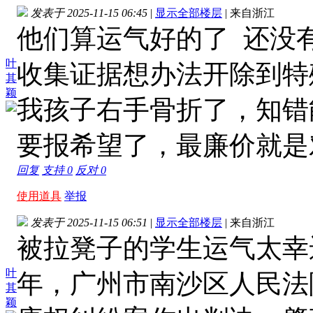
发表于 2025-11-15 06:45
|
显示全部楼层
|
来自浙江
他们算运气好的了 还没
叶
收集证据想办法开除到特
其
颖
我孩子右手骨折了，知错
要报希望了，最廉价就是
回复
支持
0
反对
0
使用道具
举报
发表于 2025-11-15 06:51
|
显示全部楼层
|
来自浙江
被拉凳子的学生运气太幸运
叶
年，广州市南沙区人民法
其
颖