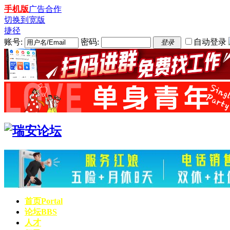
手机版
广告合作
切换到宽版
捷径
账号:
密码:
自动登录
登录
首页
Portal
论坛
BBS
人才