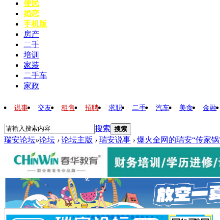
便民
婚恋
手机版
房产
二手
培训
家装
二手车
家政
说事
交友
租售
招聘
求职
二手
汽车
美食
金融
搜索
搜索
瑞安论坛
»
论坛
›
论坛主版
›
瑞安说事
›
爆火全网的瑞安“传家锅