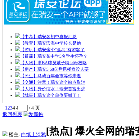
【中考】瑞安各初中喜报汇总
【教育】瑞安滨海中学校长是他
【游玩】瑞安这个“孤岛”有游客了
【辟谣】瑞安某中学5名学生怀孕？
【人物】浙BA球员戴子特回母校咯
【房产】瑞安5.68亿烂尾楼盘没人要
【民生】马屿百年会市等你来逛
【交通】注意！瑞安这个站点取消
【人物】身价缩水！瑞安首富出炉
【城事】瑞安这个单位要搬了！
1
2
3
4
/ 4 页
返回列表
[热点]
爆火全网的瑞
楼主:
白纸上涂鸦