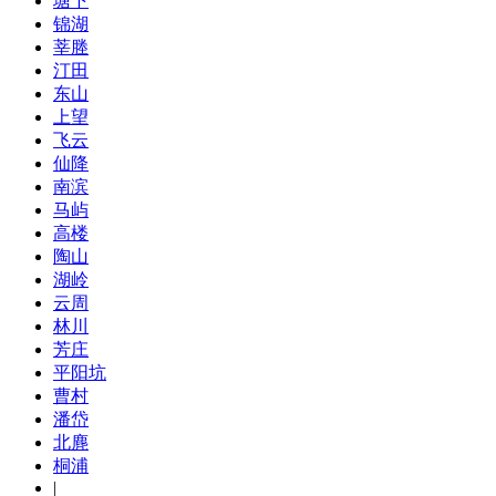
塘下
锦湖
莘塍
汀田
东山
上望
飞云
仙降
南滨
马屿
高楼
陶山
湖岭
云周
林川
芳庄
平阳坑
曹村
潘岱
北麂
桐浦
|