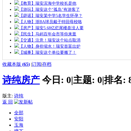
【教育】瑞安滨海中学校长是他
【游玩】瑞安这个“孤岛”有游客了
【辟谣】瑞安某中学5名学生怀孕？
【人物】浙BA球员戴子特回母校咯
【房产】瑞安5.68亿烂尾楼盘没人要
【民生】马屿百年会市等你来逛
【交通】注意！瑞安这个站点取消
【人物】身价缩水！瑞安首富出炉
【城事】瑞安这个单位要搬了！
收藏本版
(
65
)
|
订阅
|
存档
诗纯房产
今日:
0
|
主题:
0
|
排名:
版主:
诗纯
返 回
全部
安阳
玉海