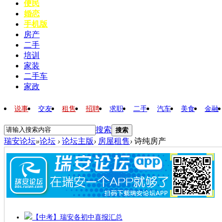
便民
婚恋
手机版
房产
二手
培训
家装
二手车
家政
说事
交友
租售
招聘
求职
二手
汽车
美食
金融
搜索
搜索
瑞安论坛
»
论坛
›
论坛主版
›
房屋租售
›
诗纯房产
【中考】瑞安各初中喜报汇总