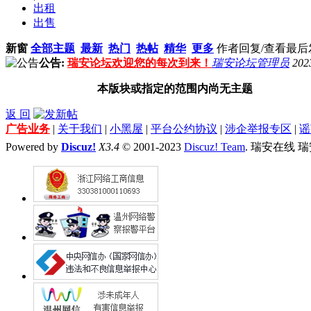
出租
出售
新窗
全部主题
最新
热门
热帖
精华
更多
作者
回复/查看
最后
公告:
瑞安论坛欢迎您的每次到来！
瑞安论坛管理员
202
本版块或指定的范围内尚无主题
返 回
广告业务
|
关于我们
|
小黑屋
|
平台公约协议
|
涉企举报专区
|
谣
Powered by
Discuz!
X3.4
© 2001-2023
Discuz! Team
. 瑞安在线 