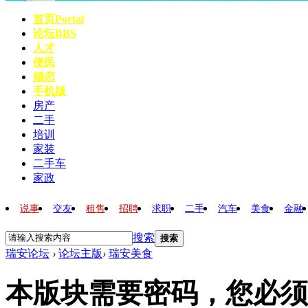
首页
Portal
论坛
BBS
人才
便民
婚恋
手机版
房产
二手
培训
家装
二手车
家政
说事
交友
租售
招聘
求职
二手
汽车
美食
金融
搜索
搜索
瑞安论坛
›
论坛主版
›
瑞安美食
本版块需要密码，您必须