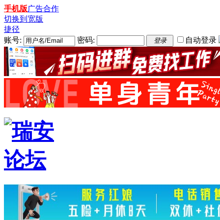
手机版
广告合作
切换到宽版
捷径
账号:
密码:
自动登录
登录