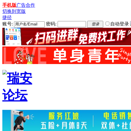
手机版
广告合作
切换到宽版
捷径
账号:
密码:
自动登录
登录