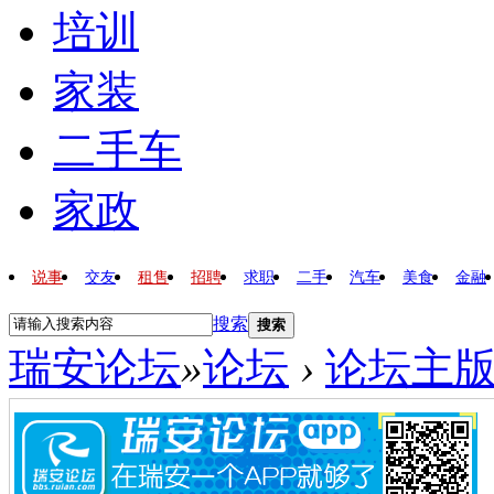
培训
家装
二手车
家政
说事
交友
租售
招聘
求职
二手
汽车
美食
金融
搜索
搜索
瑞安论坛
»
论坛
›
论坛主