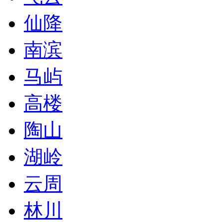
仙降
南滨
马屿
高楼
陶山
湖岭
云周
林川