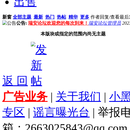
出售
新窗
全部主题
最新
热门
热帖
精华
更多
作者
回复/查看
最后
公告:
瑞安论坛欢迎您的每次到来！
瑞安论坛管理员
202
本版块或指定的范围内尚无主题
返 回
广告业务
|
关于我们
|
小
专区
|
谣言曝光台
| 举报电
箱：2663025843@qq.com