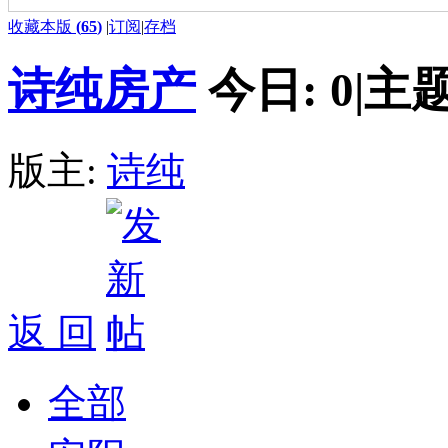
收藏本版
(
65
)
|
订阅
|
存档
诗纯房产
今日:
0
|
主题
版主:
诗纯
返 回
全部