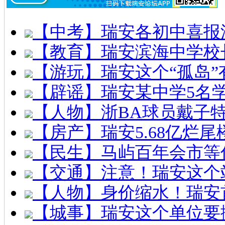
【中考】瑞安各初中喜报
【教育】瑞安滨海中学校
【游玩】瑞安这个“孤岛”
【辟谣】瑞安某中学5名
【人物】浙BA球员戴子
【房产】瑞安5.68亿烂
【民生】马屿百年会市等
【交通】注意！瑞安这个
【人物】身价缩水！瑞安
【城事】瑞安这个单位要