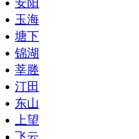
安阳
玉海
塘下
锦湖
莘塍
汀田
东山
上望
飞云