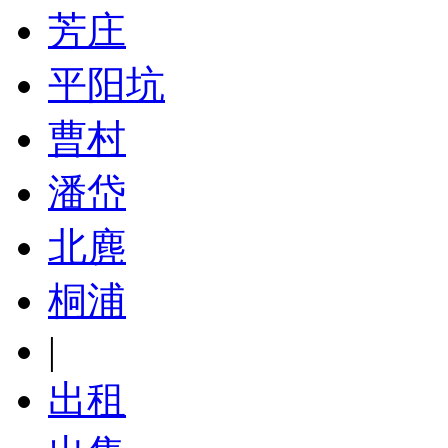
芳庄
平阳坑
曹村
潘岱
北麂
桐浦
|
出租