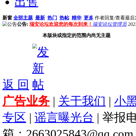
出售
新窗
全部主题
最新
热门
热帖
精华
更多
作者
回复/查看
最后
公告:
瑞安论坛欢迎您的每次到来！
瑞安论坛管理员
202
本版块或指定的范围内尚无主题
返 回
广告业务
|
关于我们
|
小
专区
|
谣言曝光台
| 举报电
箱：2663025843@qq.com