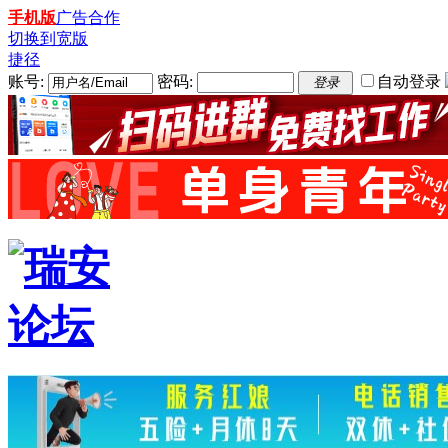
手机版
广告合作
切换到宽版
捷径
账号:
密码:
自动登录
登录