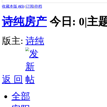
收藏本版
(
65
)
|
订阅
|
存档
诗纯房产
今日:
0
|
主题
版主:
诗纯
返 回
全部