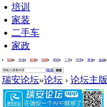
培训
家装
二手车
家政
说事
交友
租售
招聘
求职
二手
汽车
美食
金融
搜索
搜索
瑞安论坛
»
论坛
›
论坛主