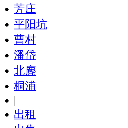
芳庄
平阳坑
曹村
潘岱
北麂
桐浦
|
出租