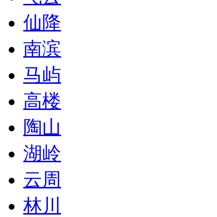
仙降
南滨
马屿
高楼
陶山
湖岭
云周
林川