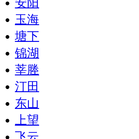
安阳
玉海
塘下
锦湖
莘塍
汀田
东山
上望
飞云