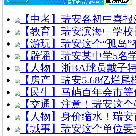
【中考】瑞安各初中喜报
【教育】瑞安滨海中学校
【游玩】瑞安这个“孤岛”
【辟谣】瑞安某中学5名
【人物】浙BA球员戴子
【房产】瑞安5.68亿烂
【民生】马屿百年会市等
【交通】注意！瑞安这个
【人物】身价缩水！瑞安
【城事】瑞安这个单位要