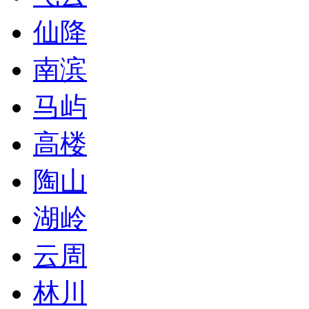
仙降
南滨
马屿
高楼
陶山
湖岭
云周
林川