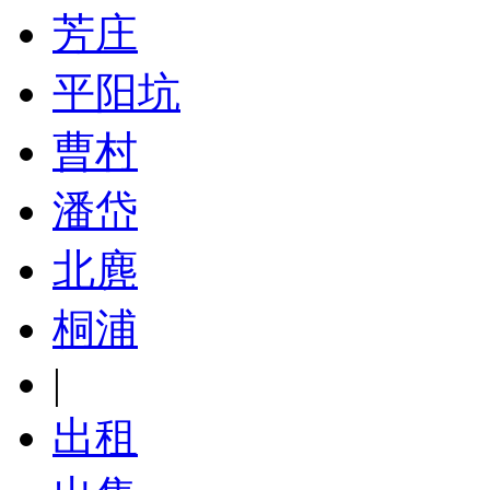
芳庄
平阳坑
曹村
潘岱
北麂
桐浦
|
出租