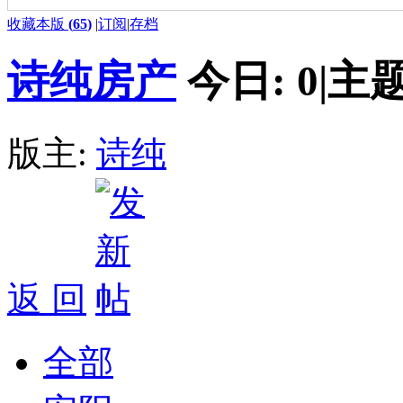
收藏本版
(
65
)
|
订阅
|
存档
诗纯房产
今日:
0
|
主题
版主:
诗纯
返 回
全部