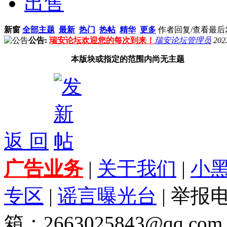
出售
新窗
全部主题
最新
热门
热帖
精华
更多
作者
回复/查看
最后
公告:
瑞安论坛欢迎您的每次到来！
瑞安论坛管理员
202
本版块或指定的范围内尚无主题
返 回
广告业务
|
关于我们
|
小
专区
|
谣言曝光台
| 举报电
箱：2663025843@qq.com