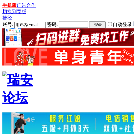
手机版
广告合作
切换到宽版
捷径
账号:
密码:
自动登录
登录