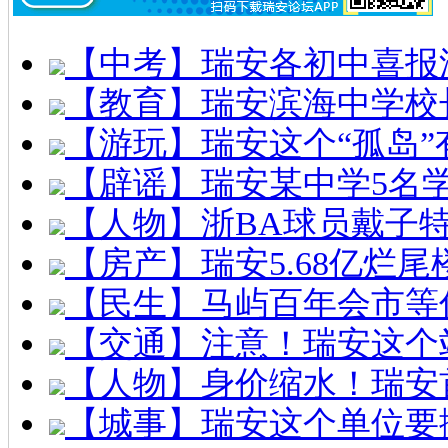
【中考】瑞安各初中喜报
【教育】瑞安滨海中学校
【游玩】瑞安这个“孤岛”
【辟谣】瑞安某中学5名
【人物】浙BA球员戴子
【房产】瑞安5.68亿烂
【民生】马屿百年会市等
【交通】注意！瑞安这个
【人物】身价缩水！瑞安
【城事】瑞安这个单位要