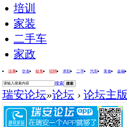
培训
家装
二手车
家政
说事
交友
租售
招聘
求职
二手
汽车
美食
金融
搜索
搜索
瑞安论坛
»
论坛
›
论坛主