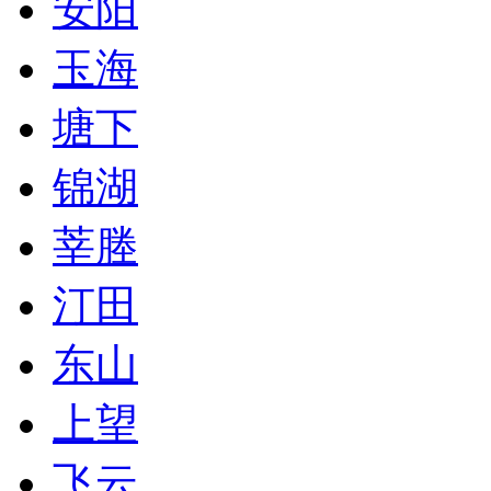
安阳
玉海
塘下
锦湖
莘塍
汀田
东山
上望
飞云