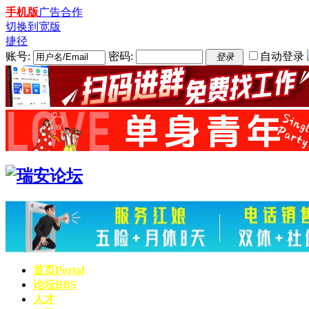
手机版
广告合作
切换到宽版
捷径
账号:
密码:
自动登录
登录
首页
Portal
论坛
BBS
人才