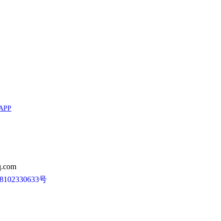
APP
.com
102330633号