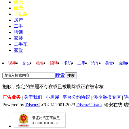
便民
婚恋
手机版
房产
二手
培训
家装
二手车
家政
说事
交友
租售
招聘
求职
二手
汽车
美食
金融
搜索
搜索
抱歉，指定的主题不存在或已被删除或正在被审核
广告业务
|
关于我们
|
小黑屋
|
平台公约协议
|
涉企举报专区
|
谣
Powered by
Discuz!
X3.4
© 2001-2023
Discuz! Team
. 瑞安在线 