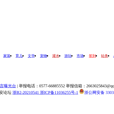
家装
育儿
文学
宠物
灌水
游玩
市场
签到
站务
言曝光台
| 举报电话：0577-66885552 举报信箱：2663025843@qq
瑞安论坛
浙B2-20210541 浙ICP备11036255号-1
浙公网安备 33038