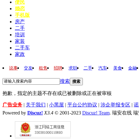
便民
婚恋
手机版
房产
二手
培训
家装
二手车
家政
说事
交友
租售
招聘
求职
二手
汽车
美食
金融
搜索
搜索
抱歉，指定的主题不存在或已被删除或正在被审核
广告业务
|
关于我们
|
小黑屋
|
平台公约协议
|
涉企举报专区
|
谣
Powered by
Discuz!
X3.4
© 2001-2023
Discuz! Team
. 瑞安在线 