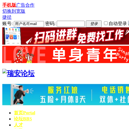
手机版
广告合作
切换到宽版
捷径
账号:
密码:
自动登录
登录
首页
Portal
论坛
BBS
人才