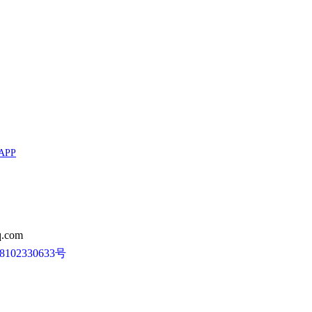
APP
.com
102330633号