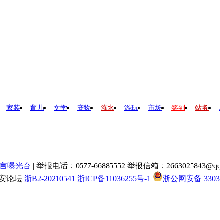
家装
育儿
文学
宠物
灌水
游玩
市场
签到
站务
言曝光台
| 举报电话：0577-66885552 举报信箱：2663025843@qq
瑞安论坛
浙B2-20210541 浙ICP备11036255号-1
浙公网安备 33038