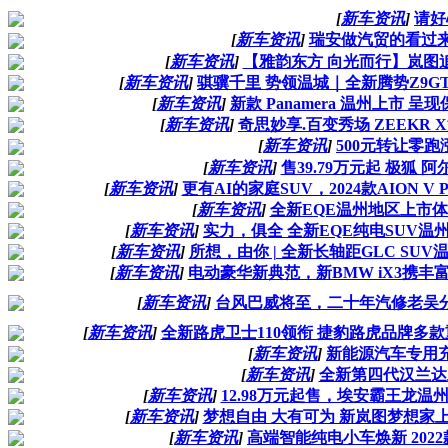
[
新车资讯
]
请好
[
新车资讯
]
瑞安做汽贸的看过
[
新车资讯
]
【雅韵东方 向光而行】岚图
[
新车资讯
]
骐骥千里 势领温城｜全新腾势Z9G
[
新车资讯
]
新款 Panamera 温州上市 
[
新车资讯
]
奇思妙享.百变秀场 ZEEKR
[
新车资讯
]
500元转让零
[
新车资讯
]
售39.79万元起 极狐 阿
[
新车资讯
]
更有AI的家庭SUV，2024款AION V
[
新车资讯
]
全新EQE温州地区上市
[
新车资讯
]
实力，俱全 全新EQE纯电SUV
[
新车资讯
]
所想，由你 | 全新长轴距GLC S
[
新车资讯
]
电动豪华新典范，新BMW iX3携
[
新车资讯
]
台风巴威将至，二十年汽修老吴
[
新车资讯
]
全新路虎卫士110领衔 捷豹路虎品牌多款
[
新车资讯
]
新能源汽车专用
[
新车资讯
]
全新第四代汉兰达
[
新车资讯
]
12.98万元起售，埃安霸王龙
[
新车资讯
]
梦想自由 大有可为 新岚图梦想家
[
新车资讯
]
高端智能纯电小车焕新 2022