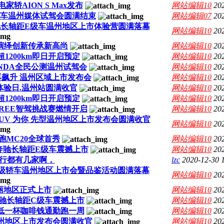
轿AION S Max发布
网站编辑10
20
mo跑车温州媒体试驾会圆满结束
网站编辑07
20
驰长轴距E级车温州地区上市体验营圆满落幕
网站编辑10
20
 演绎创新传承新高尚
网站编辑10
20
超1200km即日开启预定
网站编辑10
20
图NDA全民公测温州试驾会
网站编辑10
20
 战力再飙升 温州区域上市发布会
网站编辑10
20
体验日.温州站圆满收官
网站编辑10
20
超1200km即日开启预定
网站编辑10
20
REE智驾挑战赛燃情开启
网站编辑10
20
电SUV 为你 先型温州地区上市发布会圆满收官
网站编辑10
20
跑MC20全球首秀
网站编辑10
20
奔驰长轴距E级车震撼上市
网站编辑10
20
行都有几家啊，
lzc
2020-12-30 
驰S级轿车温州地区上市会暨品鉴活动圆满落幕
网站编辑10
20
丽地区正式上市
网站编辑10
20
奔驰长轴距C级车震撼上市
网站编辑10
20
最低一杯咖啡钱通勤跑一周
网站编辑10
20
X3温州地区上市发布会圆满收官
网站编辑10
20