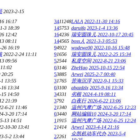
员
2023-2-15
16 16:17
34
11248
LALA
2022-11-30 14:16
1-3 18:39
14
5753
daruifa
2023-1-4 13:36
26 12:42
16
4236
瑞安圆珠儿
2022-10-17 20:45
13 08:11
14
4565
boss人
2021-3-3 05:53
-26 16:19
9
4922
wodewe00
2022-10-16 15:48
孩
2022-2-24 11:11
9
1656
瑞安圆珠儿
2022-2-25 15:34
13 09:56
5
2544
私度空间
2022-8-21 23:06
 11:02
0
3146
ZheHao
2025-10-15 22:54
 20:25
5
3885
Arwei
2025-2-7 00:40
-1 13:55
3
1765
苦海沉浮
2022-9-1 15:33
-16 13:34
0
3100
abazdzlx
2025-9-16 13:34
-15 14:50
3
4331
劣根
2024-4-19 08:11
12 21:39
3
792
白夜行
2026-6-22 13:06
22-6-21 11:46
2
1340
温州汽摩广场
2022-6-25 12:23
24-3-20 17:14
0
3440
网站编辑10
2024-3-20 17:14
5-13 14:51
1
1915
温州汽摩广场
2022-6-25 12:24
22-10-30 13:41
2
1414
Arwe1
2023-4-14 21:16
众凯机动车代办
2023-5-4
23-5-2 13:44
2
2261
10:25