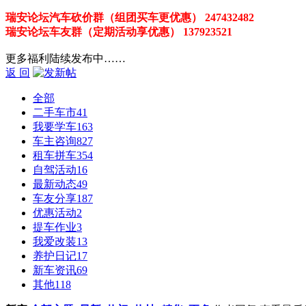
瑞安论坛汽车砍价群（组团买车更优惠） 247432482
瑞安论坛车友群（定期活动享优惠） 137923521
更多福利陆续发布中……
返 回
全部
二手车市
41
我要学车
163
车主咨询
827
租车拼车
354
自驾活动
16
最新动态
49
车友分享
187
优惠活动
2
提车作业
3
我爱改装
13
养护日记
17
新车资讯
69
其他
118