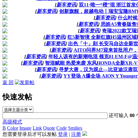
[
新车资讯
]
双11·唯一“橙”现 浙江首发
[
新车资讯
]
创新旗舰，超越电动丨瑞安宝隆BMW
[
新车资讯
]
什么时候
[
新车资讯
]
思皓A5青春版售9
[
新车资讯
]
奇瑞2022款艾瑞
[
新车资讯
]
红5新智境 全新红旗H5温州区域联
[
新车资讯
]
出色「十」刻 长安马自达全新
[
新车资讯
]
AITO问界M7迎来首批用户
[
新车资讯
]
年轻人该有的新潮电混 领克01 EM-F@温
[
新车资讯
]
智混赋能 热爱来袭 东风HONDA全新XR-
[
新车资讯
]
寻梦大唐，汉为观止—比亚迪汉唐双
[
新车资讯
]
YY登场 A爆全场 AION Y You
返 回
快速发帖
还可输入
80
高级模式
B
Color
Image
Link
Quote
Code
Smilies
您需要登录后才可以发帖
登录
|
注册