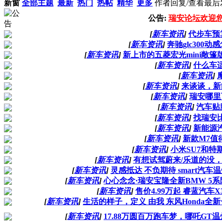
新窗
全部主题
最新
热门
热帖
精华
更多
作者
回复/查看
最后
公告:
瑞安论坛欢迎
[
新车资讯
]
代步车预
[
新车资讯
]
奔驰glc300动
[
新车资讯
]
新上市的五菱宏光mini敞
[
新车资讯
]
什么车
[
新车资讯
]
[
新车资讯
]
来谈谈，新
[
新车资讯
]
瑞安哪里
[
新车资讯
]
汽车贴
[
新车资讯
]
找瑞安
[
新车资讯
]
新能源
[
新车资讯
]
新款M7值
[
新车资讯
]
小米SU7和特
[
新车资讯
]
有想试驾蔚来/乐道的没
[
新车资讯
]
灵感抵达 不负期待 smart汽
[
新车资讯
]
心心念念·瑞安宝隆全新BMW 5
[
新车资讯
]
售价4.99万起 睿蓝汽车X
[
新车资讯
]
生活的样子，定义 由我 东风Honda全
[
新车资讯
]
17.88万圆百万跑车梦，哪吒G