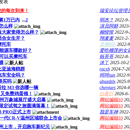
发表
您的每次到来！
瑞安论坛管理
算1万已内
...
2
明杰？
2022-9-
感怎么样
演员阿财
2023-
篷版大家觉得怎么样？
糊惺惺
2022-9-
适合女生开？
翔麦麦
2021-2-
摩托车
天使855
2022-9
能源车哪款好？
爱吃榴莲的女
可以买摩托车
铄哥哥
2022-8-
膜
沐丫
2025-10-2
比亚迪海鸥群
racxb
2024-7-20
汽车安全吗？
呵呵sun
2022-9
得买吗
abazdzlx
2025-9
斯拉 M3 你选哪一辆
chenjues
2024-4
，又免费鸡蛋领！
白夜行
2026-6-
车温州万象城展厅盛大启幕
网站编辑10
20
系限定试驾之旅圆满落幕！
网站编辑10
20
3 PRO正式上市
我是车神
2022-
新一代CR-V温州区域联合上市会
网站编辑10
20
T温州上市，开启跑车新纪元
网站编辑10
20