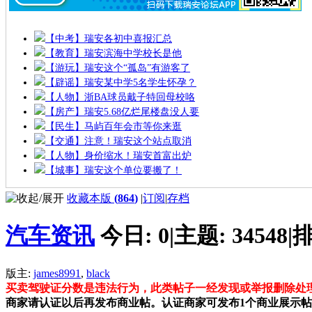
【中考】瑞安各初中喜报汇总
【教育】瑞安滨海中学校长是他
【游玩】瑞安这个“孤岛”有游客了
【辟谣】瑞安某中学5名学生怀孕？
【人物】浙BA球员戴子特回母校咯
【房产】瑞安5.68亿烂尾楼盘没人要
【民生】马屿百年会市等你来逛
【交通】注意！瑞安这个站点取消
【人物】身价缩水！瑞安首富出炉
【城事】瑞安这个单位要搬了！
收藏本版
(
864
)
|
订阅
|
存档
汽车资讯
今日:
0
|
主题:
34548
|
排
版主:
james8991
,
black
买卖驾驶证分数是违法行为，此类帖子一经发现或举报删除处
商家请认证以后再发布商业帖。认证商家可发布1个商业展示帖。认