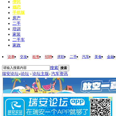
便民
婚恋
手机版
房产
二手
培训
家装
二手车
家政
说事
交友
租售
招聘
求职
二手
汽车
美食
金融
搜索
搜索
瑞安论坛
»
论坛
›
论坛主版
›
汽车资讯