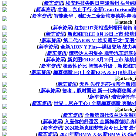
[
新车资讯
]
埃安科技尖叫日空降温州 头号纯电家
[
新车资讯
]
壮游，岂止于行-全新GranTuris
[
新车资讯
]
智能豪华，独E无二全新梅赛德斯-奔
[
新车资讯
]
红旗EH7亮相温州梧田老街
[
新车资讯
]
新岚图FREE 8月19日上市 续航
[
新车资讯
]
第二代AION V“埃安霸王龙”无
[
新车资讯
]
全新AION Y Plus---满级登场
[
新车资讯
]
懂势达人召集令 腾势汽车舒享
[
新车资讯
]
新岚图FREE 8月19日上市 续航
[
新车资讯
]
极致性价比 智驾再升级，新岚图F
[
新车资讯
]
梅赛德斯-EQ丨全新EQA & EQB纯
[
新车资讯
]
无界 先行 玛莎拉蒂全新超
[
新车资讯
]
智者，驭时而进 新一代梅赛德斯-
[
新车资讯
]
瑞安摩托车
[
新车资讯
]
世界，尽在于心 | 全新梅赛德斯-奔
[
新车资讯
]
全新第四代汉兰达在温
[
新车资讯
]
入座你的舒适区 全新梅赛德斯-
[
新车资讯
]
2024款新岚图梦想家今日上市 
[
新车资讯
]
2021年新BMW X3&新BMW i