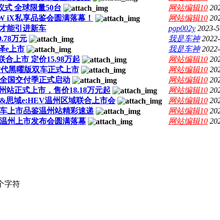
仪式 全球限量50台
网站编辑10
20
 iX私享品鉴会圆满落幕！
网站编辑10
20
才能引进新车
pgp002y
2023-5
.78万元
我是车神
2022-
泽e上市
我是车神
2022-
合上市 定价15.98万起
网站编辑10
20
世代黑曜版双车正式上市
网站编辑10
20
，全国交付季正式启动
网站编辑10
20
州站正式上市，售价18.18万元起
网站编辑10
20
V&思域e:HEV温州区域联合上市会
网站编辑10
20
车上市品鉴温州站精彩速递
网站编辑10
20
nger温州上市发布会圆满落幕
网站编辑10
20
个字符