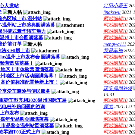
心人发帖
汀田小霸王
20
来
linakewu
2021-1
追光区域上市.温州站
网站编辑10
20
T-温州站上市盛典圆满落幕
网站编辑10
20
呈现保时捷式豪华轿车魅力
网站编辑10
20
 X温州上市会圆满落幕
网站编辑10
20
跑涨价前订单
mengwa111
202
尔法S HI版上市
我是车神
2022-
 Plus温州上市发布会 圆满落幕
网站编辑10
20
体验营圆满落幕！
网站编辑10
20
温州地区上市体验营圆满落幕
网站编辑10
20
UV温州地区上市活动圆满落幕！
网站编辑10
20
丰富高价值标准配置焕新上市！
网站编辑10
20
瑞安局部补漆
分享爱车避险与便民服务
13:31
重磅车型亮相2020温州国际车展
网站编辑10
20
充电桩补贴问题的咨询
探戈
2021-1-9 
上市发布
网站编辑10
20
温州嘉年华品购会圆满落幕
网站编辑10
20
上市品鉴会温州站圆满落幕
网站编辑10
20
款零跑T03正式上市
网站编辑10
20