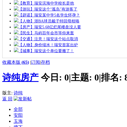
【教育】瑞安滨海中学校长是他
【游玩】瑞安这个“孤岛”有游客了
【辟谣】瑞安某中学5名学生怀孕？
【人物】浙BA球员戴子特回母校咯
【房产】瑞安5.68亿烂尾楼盘没人要
【民生】马屿百年会市等你来逛
【交通】注意！瑞安这个站点取消
【人物】身价缩水！瑞安首富出炉
【城事】瑞安这个单位要搬了！
收藏本版
(
65
)
|
订阅
|
存档
诗纯房产
今日:
0
|
主题:
0
|
排名:
版主:
诗纯
返 回
全部
安阳
玉海