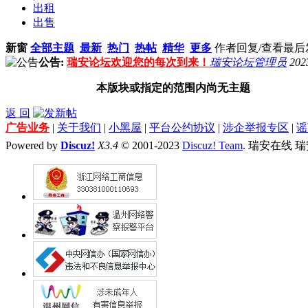
出租
出售
新窗
全部主题
最新
热门
热帖
精华
更多
作者
回复/查看
最后
公告:
瑞安论坛欢迎您的每次到来！
瑞安论坛管理员
202
本版块或指定的范围内尚无主题
返 回
广告业务
|
关于我们
|
小黑屋
|
平台公约协议
|
涉企举报专区
|
谣
Powered by
Discuz!
X3.4
© 2001-2023
Discuz! Team
. 瑞安在线 