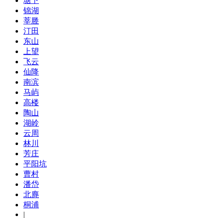
塘下
锦湖
莘塍
汀田
东山
上望
飞云
仙降
南滨
马屿
高楼
陶山
湖岭
云周
林川
芳庄
平阳坑
曹村
潘岱
北麂
桐浦
|