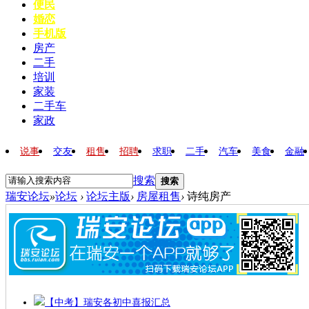
便民
婚恋
手机版
房产
二手
培训
家装
二手车
家政
说事
交友
租售
招聘
求职
二手
汽车
美食
金融
搜索
搜索
瑞安论坛
»
论坛
›
论坛主版
›
房屋租售
›
诗纯房产
【中考】瑞安各初中喜报汇总