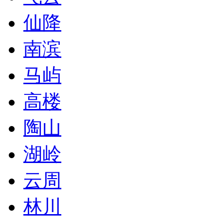
仙降
南滨
马屿
高楼
陶山
湖岭
云周
林川