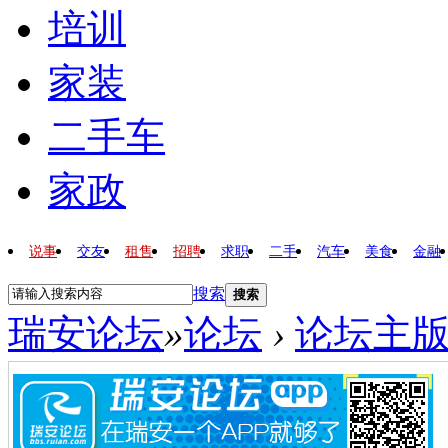
培训
家装
二手车
家政
说事
交友
租售
招聘
求职
二手
汽车
美食
金融
搜索
搜索
瑞安论坛
»
论坛
›
论坛主