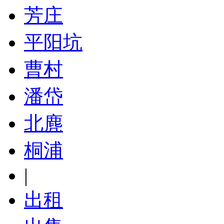
芳庄
平阳坑
曹村
潘岱
北麂
桐浦
|
出租