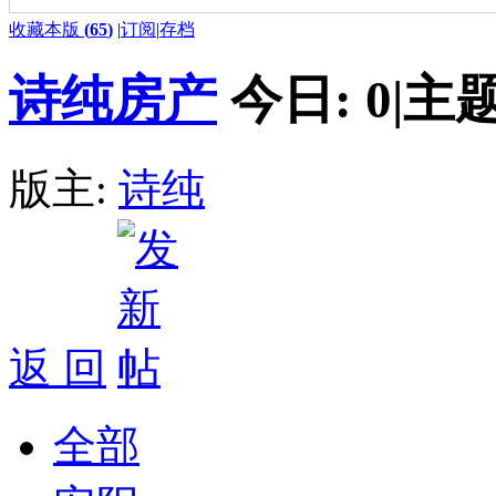
收藏本版
(
65
)
|
订阅
|
存档
诗纯房产
今日:
0
|
主题
版主:
诗纯
返 回
全部