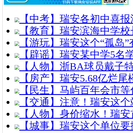
【中考】瑞安各初中喜报
【教育】瑞安滨海中学校
【游玩】瑞安这个“孤岛”
【辟谣】瑞安某中学5名
【人物】浙BA球员戴子
【房产】瑞安5.68亿烂
【民生】马屿百年会市等
【交通】注意！瑞安这个
【人物】身价缩水！瑞安
【城事】瑞安这个单位要