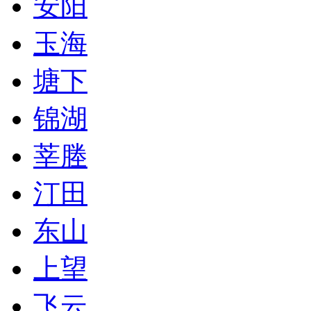
安阳
玉海
塘下
锦湖
莘塍
汀田
东山
上望
飞云