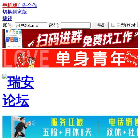
手机版
广告合作
切换到宽版
捷径
账号:
密码:
自动登录
登录