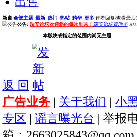
出售
新窗
全部主题
最新
热门
热帖
精华
更多
作者
回复/查看
最后
公告:
瑞安论坛欢迎您的每次到来！
瑞安论坛管理员
202
本版块或指定的范围内尚无主题
返 回
广告业务
|
关于我们
|
小
专区
|
谣言曝光台
| 举报电
箱：2663025843@qq.com