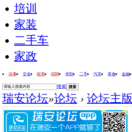
培训
家装
二手车
家政
说事
交友
租售
招聘
求职
二手
汽车
美食
金融
搜索
搜索
瑞安论坛
»
论坛
›
论坛主