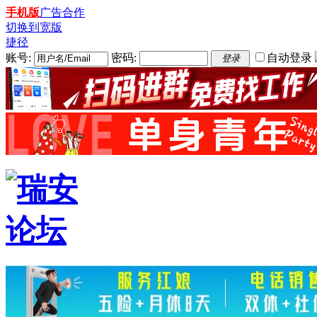
手机版
广告合作
切换到宽版
捷径
账号:
密码:
自动登录
登录