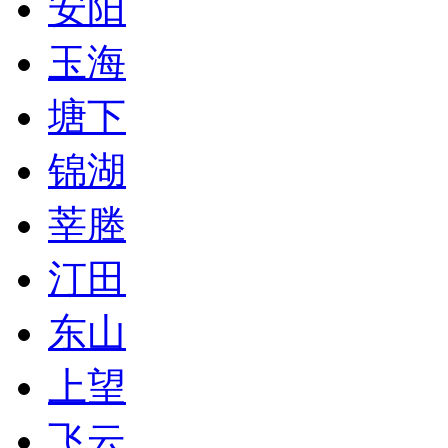
安阳
玉海
塘下
锦湖
莘塍
汀田
东山
上望
飞云