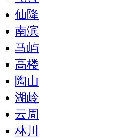
仙降
南滨
马屿
高楼
陶山
湖岭
云周
林川