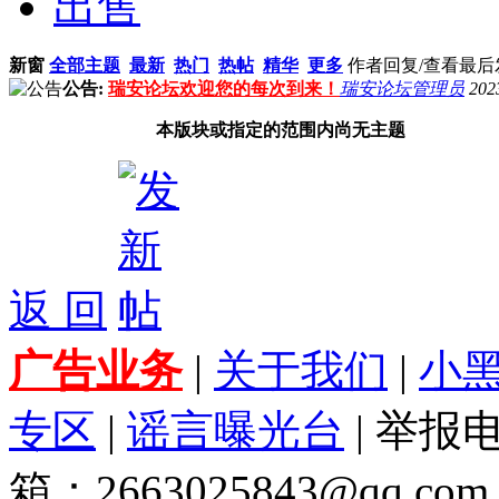
出售
新窗
全部主题
最新
热门
热帖
精华
更多
作者
回复/查看
最后
公告:
瑞安论坛欢迎您的每次到来！
瑞安论坛管理员
202
本版块或指定的范围内尚无主题
返 回
广告业务
|
关于我们
|
小
专区
|
谣言曝光台
| 举报电
箱：2663025843@qq.com