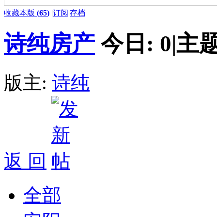
收藏本版
(
65
)
|
订阅
|
存档
诗纯房产
今日:
0
|
主题
版主:
诗纯
返 回
全部