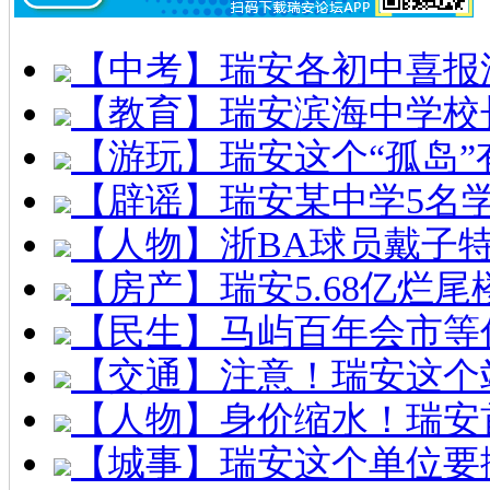
【中考】瑞安各初中喜报
【教育】瑞安滨海中学校
【游玩】瑞安这个“孤岛”
【辟谣】瑞安某中学5名
【人物】浙BA球员戴子
【房产】瑞安5.68亿烂
【民生】马屿百年会市等
【交通】注意！瑞安这个
【人物】身价缩水！瑞安
【城事】瑞安这个单位要