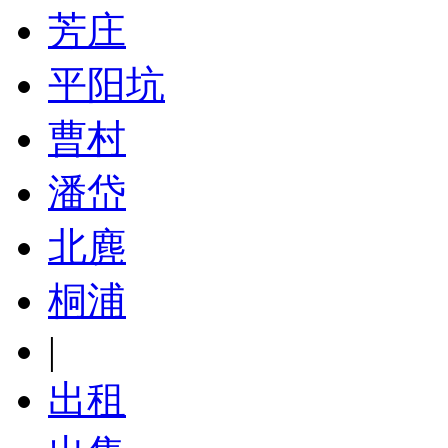
芳庄
平阳坑
曹村
潘岱
北麂
桐浦
|
出租