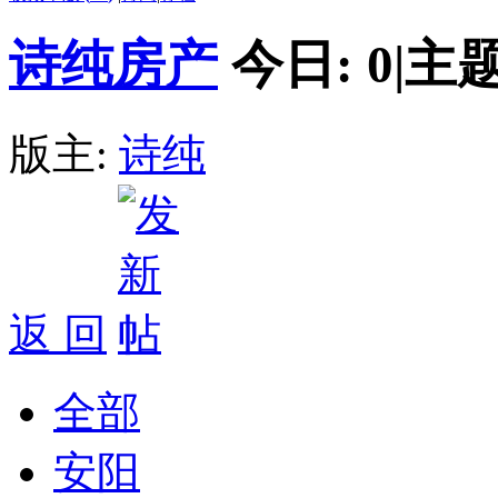
诗纯房产
今日:
0
|
主题
版主:
诗纯
返 回
全部
安阳