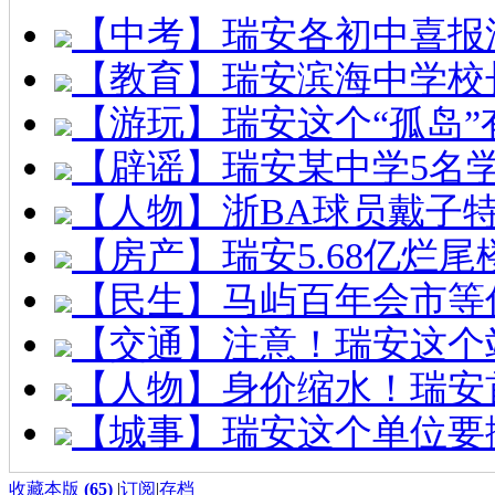
【中考】瑞安各初中喜报
【教育】瑞安滨海中学校
【游玩】瑞安这个“孤岛”
【辟谣】瑞安某中学5名
【人物】浙BA球员戴子
【房产】瑞安5.68亿烂
【民生】马屿百年会市等
【交通】注意！瑞安这个
【人物】身价缩水！瑞安
【城事】瑞安这个单位要
收藏本版
(
65
)
|
订阅
|
存档