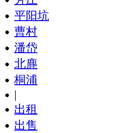
平阳坑
曹村
潘岱
北麂
桐浦
|
出租
出售