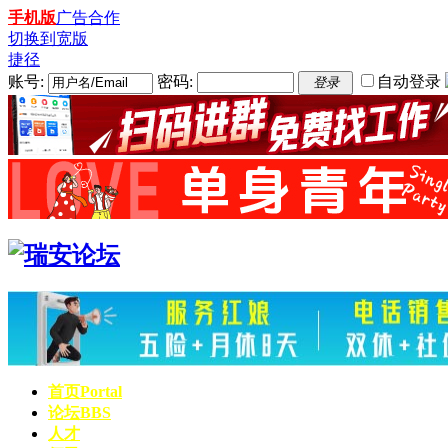
手机版
广告合作
切换到宽版
捷径
账号:
密码:
自动登录
登录
首页
Portal
论坛
BBS
人才