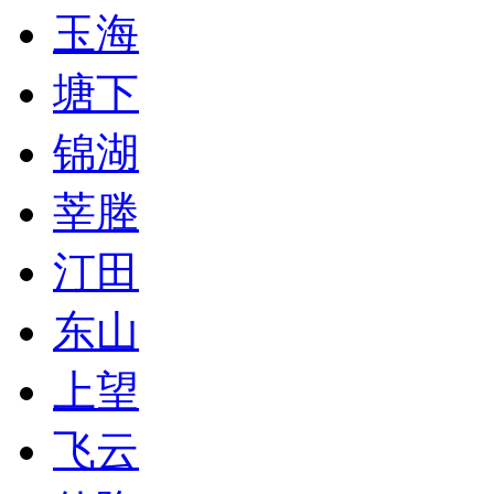
玉海
塘下
锦湖
莘塍
汀田
东山
上望
飞云