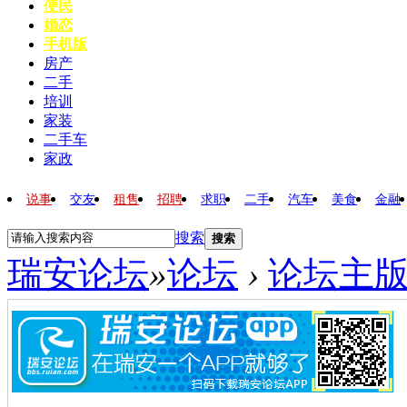
便民
婚恋
手机版
房产
二手
培训
家装
二手车
家政
说事
交友
租售
招聘
求职
二手
汽车
美食
金融
搜索
搜索
瑞安论坛
»
论坛
›
论坛主