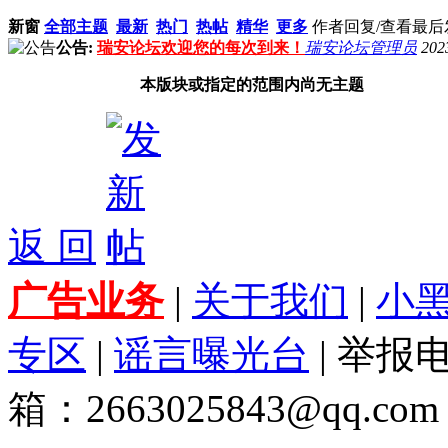
新窗
全部主题
最新
热门
热帖
精华
更多
作者
回复/查看
最后
公告:
瑞安论坛欢迎您的每次到来！
瑞安论坛管理员
202
本版块或指定的范围内尚无主题
返 回
广告业务
|
关于我们
|
小
专区
|
谣言曝光台
| 举报电
箱：2663025843@qq.com