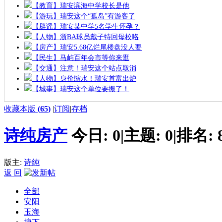
【教育】瑞安滨海中学校长是他
【游玩】瑞安这个“孤岛”有游客了
【辟谣】瑞安某中学5名学生怀孕？
【人物】浙BA球员戴子特回母校咯
【房产】瑞安5.68亿烂尾楼盘没人要
【民生】马屿百年会市等你来逛
【交通】注意！瑞安这个站点取消
【人物】身价缩水！瑞安首富出炉
【城事】瑞安这个单位要搬了！
收藏本版
(
65
)
|
订阅
|
存档
诗纯房产
今日:
0
|
主题:
0
|
排名:
版主:
诗纯
返 回
全部
安阳
玉海