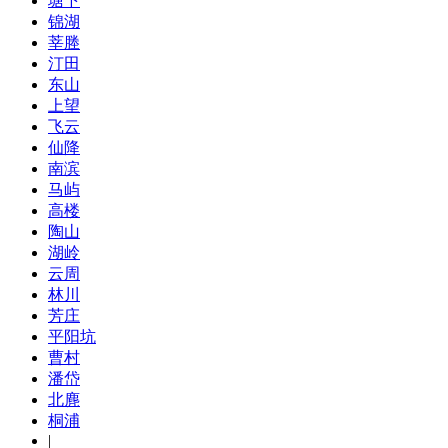
塘下
锦湖
莘塍
汀田
东山
上望
飞云
仙降
南滨
马屿
高楼
陶山
湖岭
云周
林川
芳庄
平阳坑
曹村
潘岱
北麂
桐浦
|