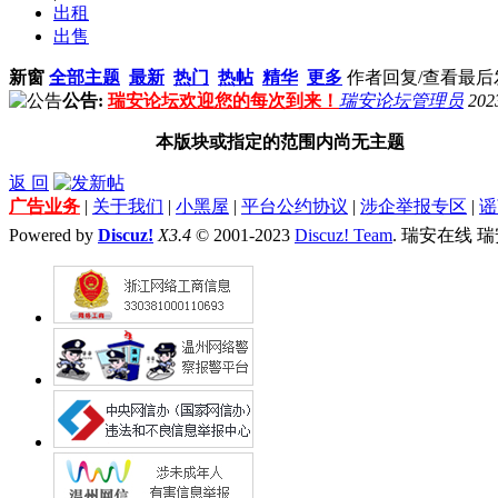
出租
出售
新窗
全部主题
最新
热门
热帖
精华
更多
作者
回复/查看
最后
公告:
瑞安论坛欢迎您的每次到来！
瑞安论坛管理员
202
本版块或指定的范围内尚无主题
返 回
广告业务
|
关于我们
|
小黑屋
|
平台公约协议
|
涉企举报专区
|
谣
Powered by
Discuz!
X3.4
© 2001-2023
Discuz! Team
. 瑞安在线 