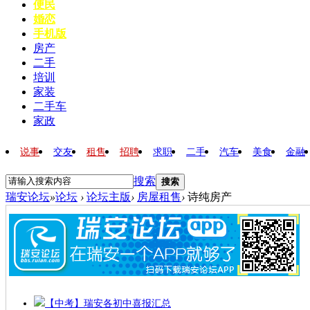
便民
婚恋
手机版
房产
二手
培训
家装
二手车
家政
说事
交友
租售
招聘
求职
二手
汽车
美食
金融
搜索
搜索
瑞安论坛
»
论坛
›
论坛主版
›
房屋租售
›
诗纯房产
【中考】瑞安各初中喜报汇总