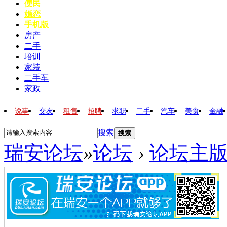
便民
婚恋
手机版
房产
二手
培训
家装
二手车
家政
说事
交友
租售
招聘
求职
二手
汽车
美食
金融
搜索
搜索
瑞安论坛
»
论坛
›
论坛主