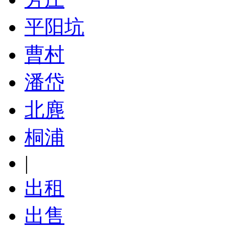
平阳坑
曹村
潘岱
北麂
桐浦
|
出租
出售