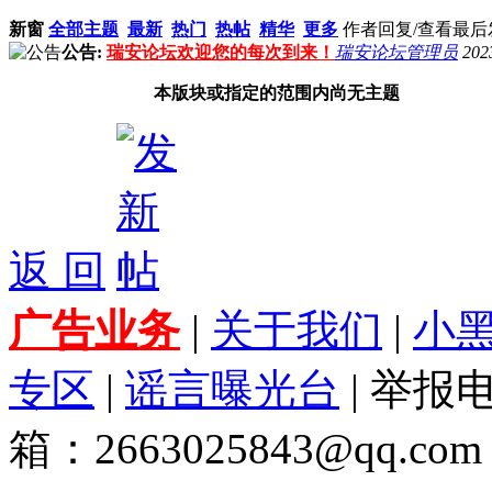
新窗
全部主题
最新
热门
热帖
精华
更多
作者
回复/查看
最后
公告:
瑞安论坛欢迎您的每次到来！
瑞安论坛管理员
202
本版块或指定的范围内尚无主题
返 回
广告业务
|
关于我们
|
小
专区
|
谣言曝光台
| 举报电
箱：2663025843@qq.com