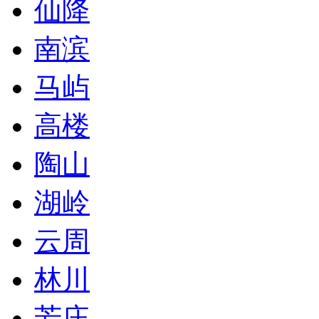
仙降
南滨
马屿
高楼
陶山
湖岭
云周
林川
芳庄