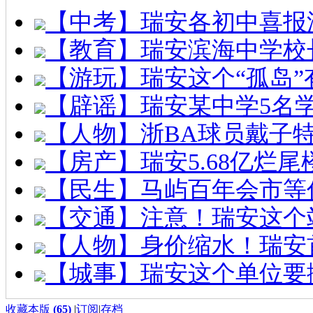
【中考】瑞安各初中喜报
【教育】瑞安滨海中学校
【游玩】瑞安这个“孤岛”
【辟谣】瑞安某中学5名
【人物】浙BA球员戴子
【房产】瑞安5.68亿烂
【民生】马屿百年会市等
【交通】注意！瑞安这个
【人物】身价缩水！瑞安
【城事】瑞安这个单位要
收藏本版
(
65
)
|
订阅
|
存档