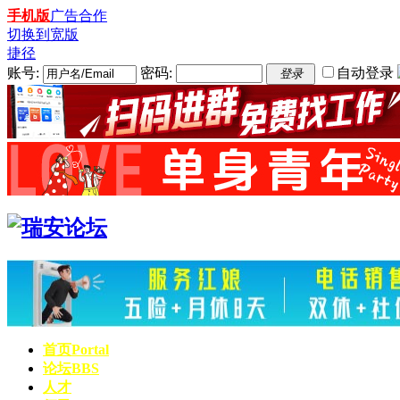
手机版
广告合作
切换到宽版
捷径
账号:
密码:
自动登录
登录
首页
Portal
论坛
BBS
人才