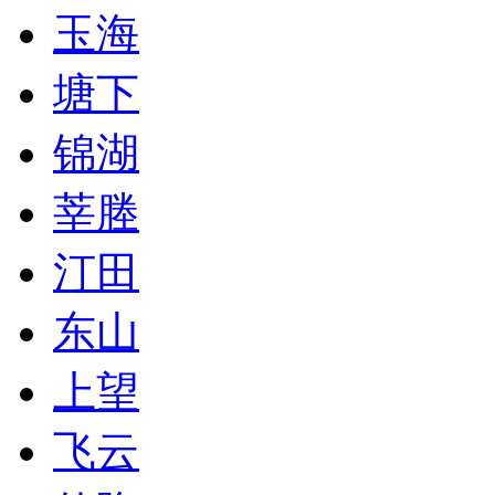
玉海
塘下
锦湖
莘塍
汀田
东山
上望
飞云