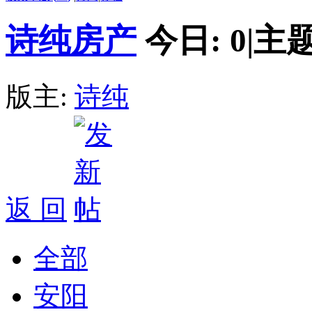
诗纯房产
今日:
0
|
主题
版主:
诗纯
返 回
全部
安阳