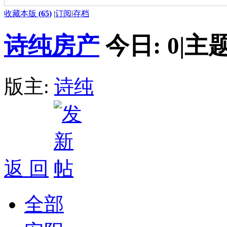
收藏本版
(
65
)
|
订阅
|
存档
诗纯房产
今日:
0
|
主题
版主:
诗纯
返 回
全部