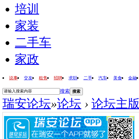
培训
家装
二手车
家政
说事
交友
租售
招聘
求职
二手
汽车
美食
金融
搜索
搜索
瑞安论坛
»
论坛
›
论坛主