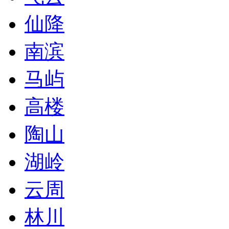
仙降
南滨
马屿
高楼
陶山
湖岭
云周
林川