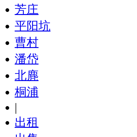
芳庄
平阳坑
曹村
潘岱
北麂
桐浦
|
出租