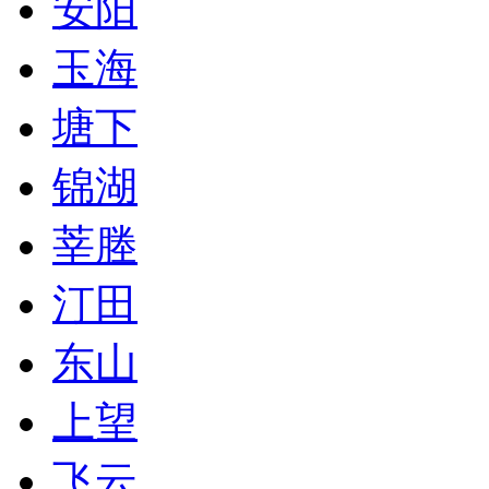
安阳
玉海
塘下
锦湖
莘塍
汀田
东山
上望
飞云