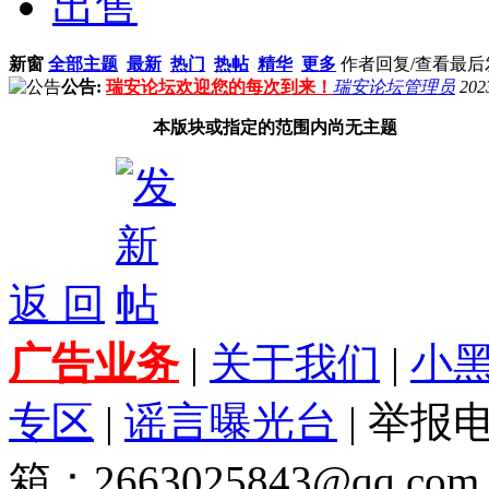
出售
新窗
全部主题
最新
热门
热帖
精华
更多
作者
回复/查看
最后
公告:
瑞安论坛欢迎您的每次到来！
瑞安论坛管理员
202
本版块或指定的范围内尚无主题
返 回
广告业务
|
关于我们
|
小
专区
|
谣言曝光台
| 举报电
箱：2663025843@qq.com