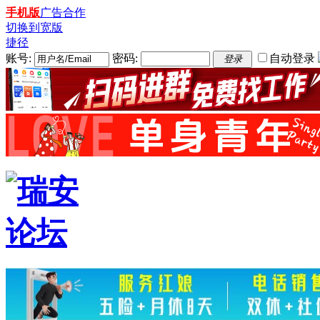
手机版
广告合作
切换到宽版
捷径
账号:
密码:
自动登录
登录