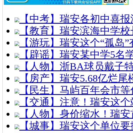
【中考】瑞安各初中喜报
【教育】瑞安滨海中学校
【游玩】瑞安这个“孤岛”
【辟谣】瑞安某中学5名
【人物】浙BA球员戴子
【房产】瑞安5.68亿烂
【民生】马屿百年会市等
【交通】注意！瑞安这个
【人物】身价缩水！瑞安
【城事】瑞安这个单位要