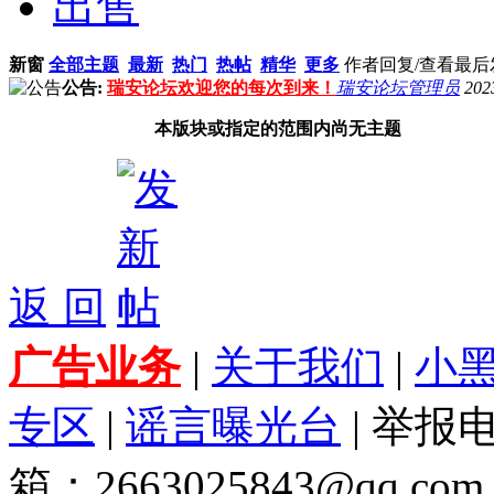
出售
新窗
全部主题
最新
热门
热帖
精华
更多
作者
回复/查看
最后
公告:
瑞安论坛欢迎您的每次到来！
瑞安论坛管理员
202
本版块或指定的范围内尚无主题
返 回
广告业务
|
关于我们
|
小
专区
|
谣言曝光台
| 举报电
箱：2663025843@qq.com