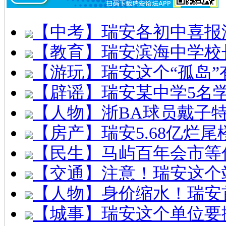
【中考】瑞安各初中喜报
【教育】瑞安滨海中学校
【游玩】瑞安这个“孤岛”
【辟谣】瑞安某中学5名
【人物】浙BA球员戴子
【房产】瑞安5.68亿烂
【民生】马屿百年会市等
【交通】注意！瑞安这个
【人物】身价缩水！瑞安
【城事】瑞安这个单位要