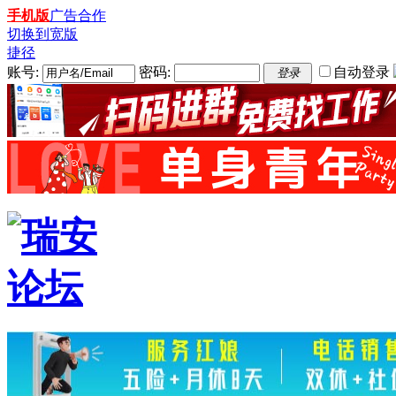
手机版
广告合作
切换到宽版
捷径
账号:
密码:
自动登录
登录