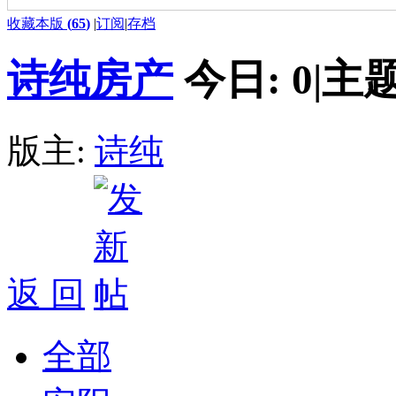
收藏本版
(
65
)
|
订阅
|
存档
诗纯房产
今日:
0
|
主题
版主:
诗纯
返 回
全部