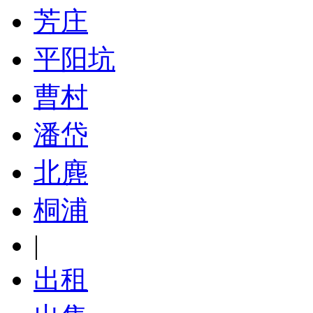
芳庄
平阳坑
曹村
潘岱
北麂
桐浦
|
出租