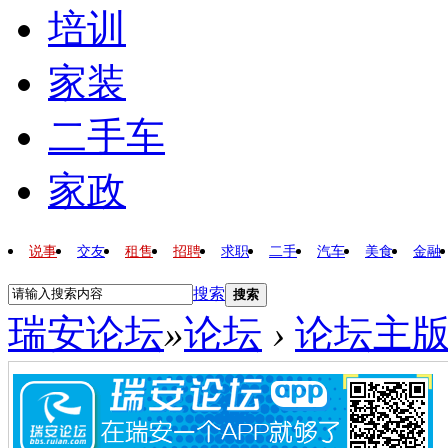
培训
家装
二手车
家政
说事
交友
租售
招聘
求职
二手
汽车
美食
金融
搜索
搜索
瑞安论坛
»
论坛
›
论坛主