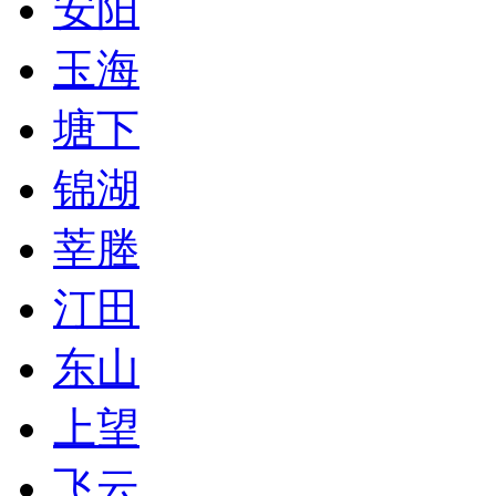
安阳
玉海
塘下
锦湖
莘塍
汀田
东山
上望
飞云