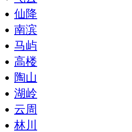
仙降
南滨
马屿
高楼
陶山
湖岭
云周
林川